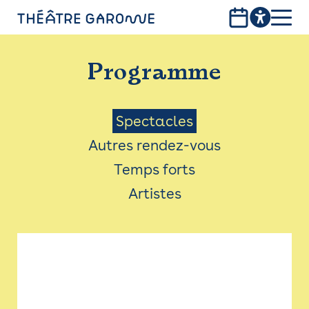
Aller
au
contenu
PROGRAMME
principal
Programme
INFOS PRATIQUES
AVEC LES PUBLICS
Menu
Spectacles
Autres rendez-vous
ACCESSIBILITÉ
Saison
Temps forts
LES PRODUCTIONS
Artistes
LE THÉÂTRE
Bistro
Billetterie