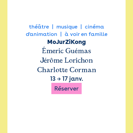
théâtre
musique
cinéma
d'animation
à voir en famille
MoJurZiKong
Émeric Guémas
Jérôme Lorichon
Charlotte Corman
13
→
17 janv.
Réserver