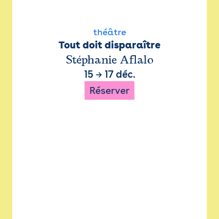
théâtre
Tout doit disparaître
Stéphanie Aflalo
15
→
17 déc.
Réserver