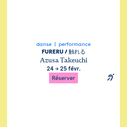
danse
performance
FURERU / 触れる
Azusa Takeuchi
24
→
25 févr.
Réserver