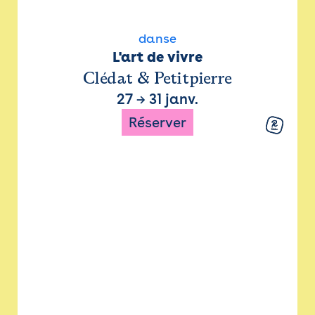
danse
L'art de vivre
Clédat & Petitpierre
27
→
31 janv.
Réserver