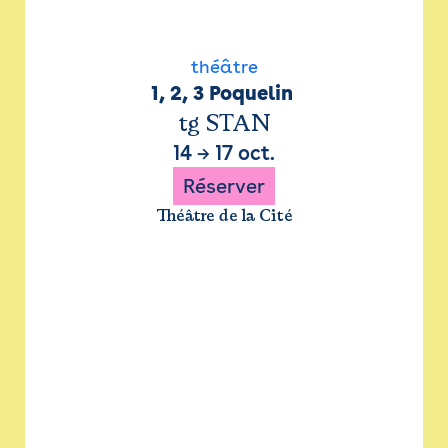
théâtre
1, 2, 3 Poquelin 
tg STAN
14
→
17 oct.
Réserver
Théâtre de la Cité