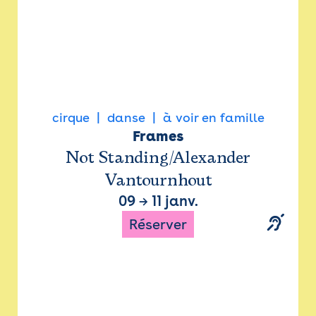
cirque
danse
à voir en famille
Frames
Not Standing/Alexander
Vantournhout
09
→
11 janv.
Réserver