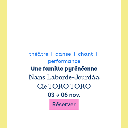
théâtre
danse
chant
performance
Une famille pyrénéenne
Nans Laborde-Jourdàa
Cie TORO TORO
03
→
06 nov.
Réserver