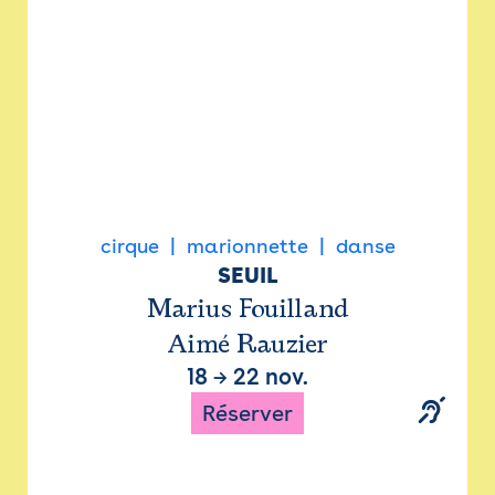
cirque
marionnette
danse
SEUIL
Marius Fouilland
Aimé Rauzier
18
→
22 nov.
Réserver