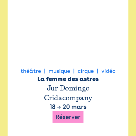
théâtre
musique
cirque
vidéo
La femme des astres
Jur Domingo
Cridacompany
18
→
20 mars
Réserver