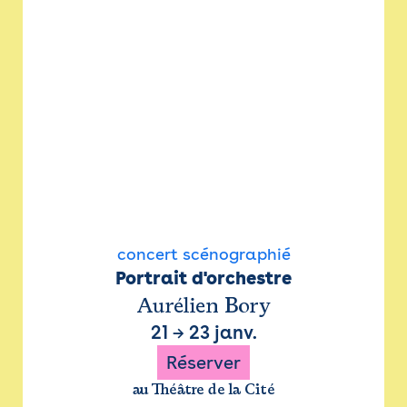
concert scénographié
Portrait d'orchestre
Aurélien Bory
21
→
23 janv.
Réserver
au Théâtre de la Cité