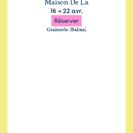
Maison De La
16
→
22 avr.
Réserver
Grainerie (Balma)