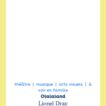
théâtre
musique
arts visuels
à
voir en famille
Olalaland
Lionel Dray