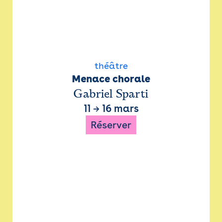
théâtre
Menace chorale
Gabriel Sparti
11
→
16 mars
Réserver