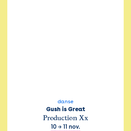
danse
Gush is Great
Production Xx
10
→
11 nov.