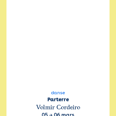
danse
Parterre
Volmir Cordeiro
05
→
06 mars