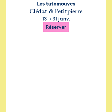
Les tutomouves
Clédat & Petitpierre
13
→
31 janv.
Réserver