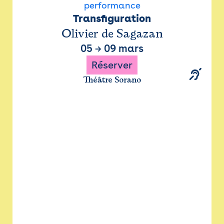
performance
Transfiguration
Olivier de Sagazan
05
→
09 mars
Réserver
Théâtre Sorano