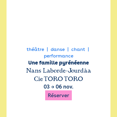
théâtre
danse
chant
performance
Une famille pyrénéenne
Nans Laborde-Jourdàa
Cie TORO TORO
03
→
06 nov.
Réserver