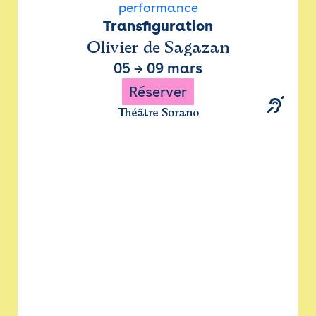
performance
Transfiguration
Olivier de Sagazan
05
→
09 mars
Réserver
Théâtre Sorano