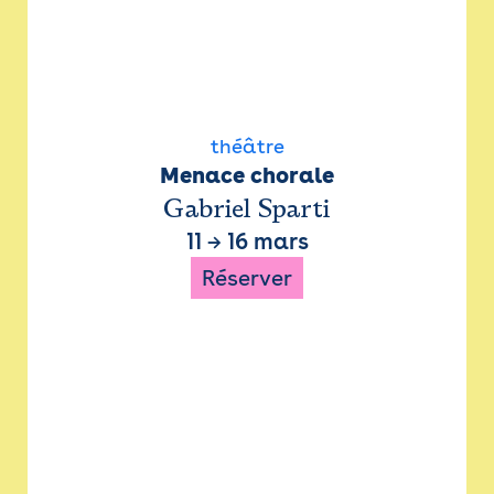
théâtre
Menace chorale
Gabriel Sparti
11
→
16 mars
Réserver