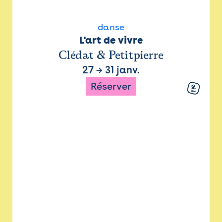
danse
L'art de vivre
Clédat & Petitpierre
27
→
31 janv.
Réserver