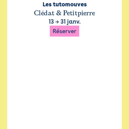
Les tutomouves
Clédat & Petitpierre
13
→
31 janv.
Réserver