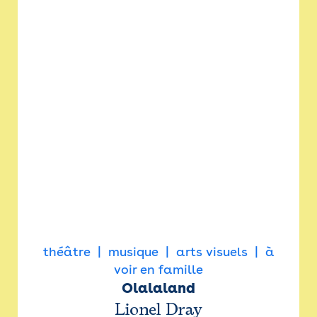
théâtre
musique
arts visuels
à
voir en famille
Olalaland
Lionel Dray