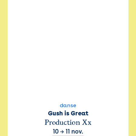
danse
Gush is Great
Production Xx
10
→
11 nov.