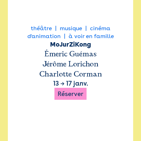
théâtre
musique
cinéma
d'animation
à voir en famille
MoJurZiKong
Émeric Guémas
Jérôme Lorichon
Charlotte Corman
13
→
17 janv.
Réserver