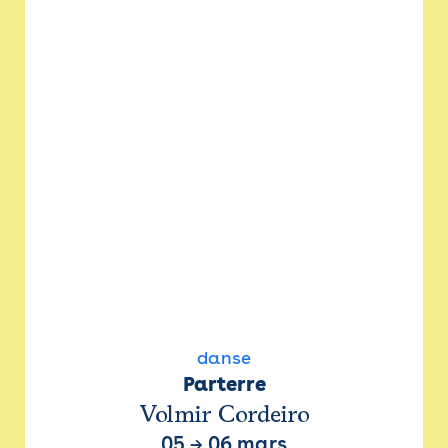
danse
Parterre
Volmir Cordeiro
05
→
06 mars