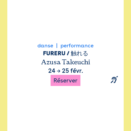
danse
performance
FURERU / 触れる
Azusa Takeuchi
24
→
25 févr.
Réserver