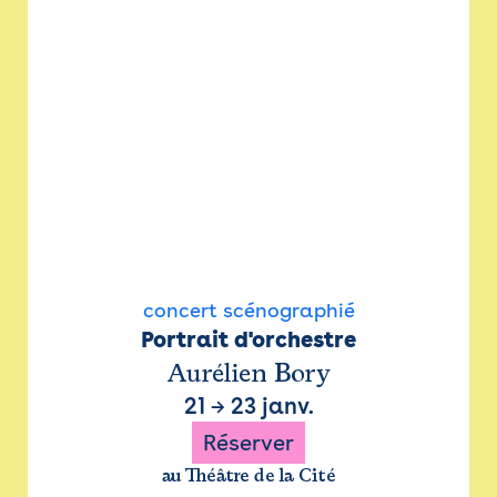
concert scénographié
Portrait d'orchestre
Aurélien Bory
21
→
23 janv.
Réserver
au Théâtre de la Cité