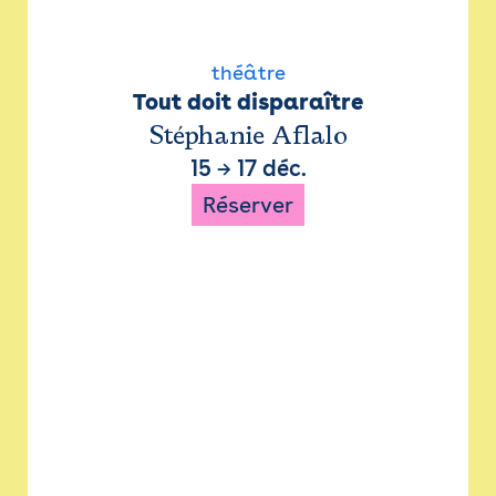
théâtre
Tout doit disparaître
Stéphanie Aflalo
15
→
17 déc.
Réserver