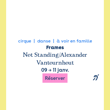
cirque
danse
à voir en famille
Frames
Not Standing/Alexander
Vantournhout
09
→
11 janv.
Réserver