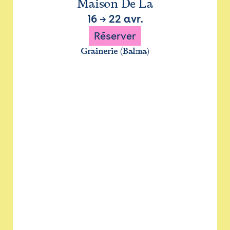
Maison De La
16
→
22 avr.
Réserver
Grainerie (Balma)