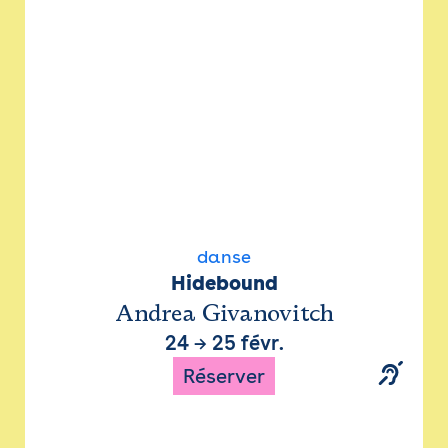
danse
Hidebound
Andrea Givanovitch
24
→
25 févr.
Réserver