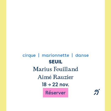
cirque
marionnette
danse
SEUIL
Marius Fouilland
Aimé Rauzier
18
→
22 nov.
Réserver