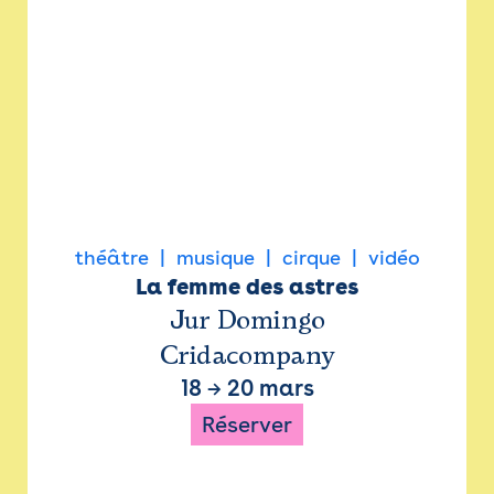
théâtre
musique
cirque
vidéo
La femme des astres
Jur Domingo
Cridacompany
18
→
20 mars
Réserver