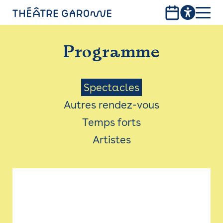
Aller
au
contenu
PROGRAMME
principal
Programme
INFOS PRATIQUES
AVEC LES PUBLICS
Menu
Spectacles
Autres rendez-vous
ACCESSIBILITÉ
Saison
Temps forts
LES PRODUCTIONS
Artistes
LE THÉÂTRE
Bistro
Billetterie