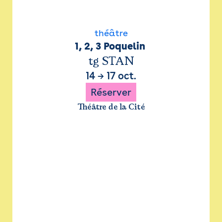
théâtre
1, 2, 3 Poquelin 
tg STAN
14
→
17 oct.
Réserver
Théâtre de la Cité