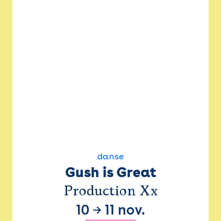
danse
Gush is Great
Production Xx
10
→
11 nov.