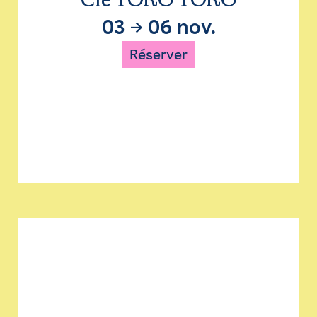
Cie TORO TORO
03
→
06 nov.
Réserver