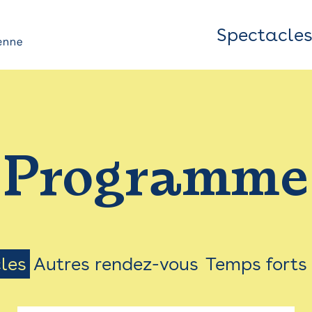
Spectacle
Top
Bar
/
Programme
Menu
les
Autres rendez-vous
Temps forts
on