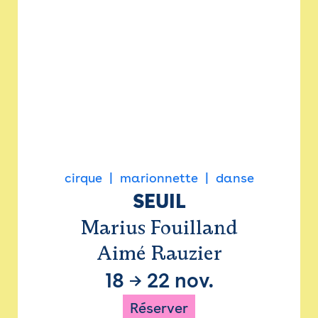
cirque
marionnette
danse
SEUIL
Marius Fouilland
Aimé Rauzier
18
→
22 nov.
Réserver