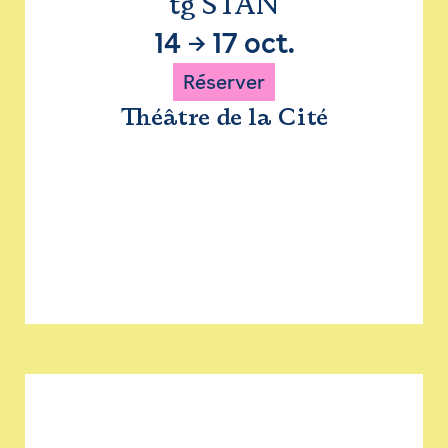
tg STAN
14
→
17 oct.
Réserver
Théâtre de la Cité