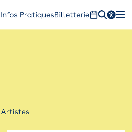
s
Infos Pratiques
Billetterie
Bistro
Billetterie
Newsletter
Espace presse
Artistes
théâtre Garonne, scène européenne
1, av. du Chateau d'eau - 31300 Toulouse