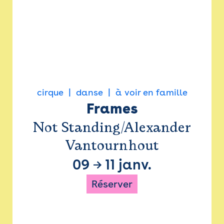
cirque
danse
à voir en famille
Frames
Not Standing/Alexander
Vantournhout
09
→
11 janv.
Réserver