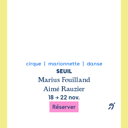
cirque
marionnette
danse
SEUIL
Marius Fouilland
Aimé Rauzier
18
→
22 nov.
Réserver