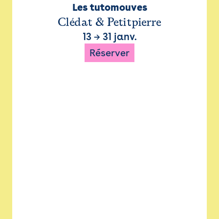
Les tutomouves
Clédat & Petitpierre
13
→
31 janv.
Réserver