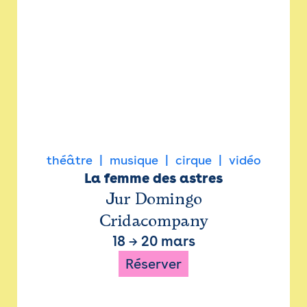
théâtre
musique
cirque
vidéo
La femme des astres
Jur Domingo
Cridacompany
18
→
20 mars
Réserver