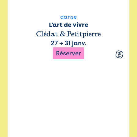
danse
L'art de vivre
Clédat & Petitpierre
27
→
31 janv.
Réserver