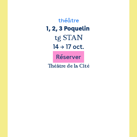
théâtre
1, 2, 3 Poquelin 
tg STAN
14
→
17 oct.
Réserver
Théâtre de la Cité