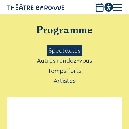
Aller
au
contenu
PROGRAMME
principal
Programme
INFOS PRATIQUES
AVEC LES PUBLICS
Menu
Spectacles
Autres rendez-vous
ACCESSIBILITÉ
Saison
Temps forts
LES PRODUCTIONS
Artistes
LE THÉÂTRE
Bistro
Billetterie