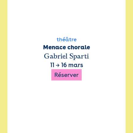
théâtre
Menace chorale
Gabriel Sparti
11
→
16 mars
Réserver