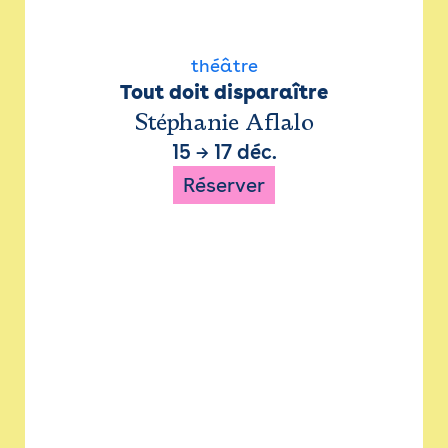
théâtre
Tout doit disparaître
Stéphanie Aflalo
15
→
17 déc.
Réserver