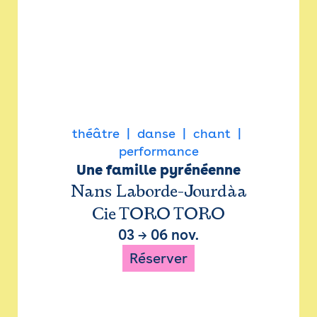
théâtre
danse
chant
performance
Une famille pyrénéenne
Nans Laborde-Jourdàa
Cie TORO TORO
03
→
06 nov.
Réserver