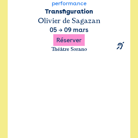
performance
Transfiguration
Olivier de Sagazan
05
→
09 mars
Réserver
Théâtre Sorano