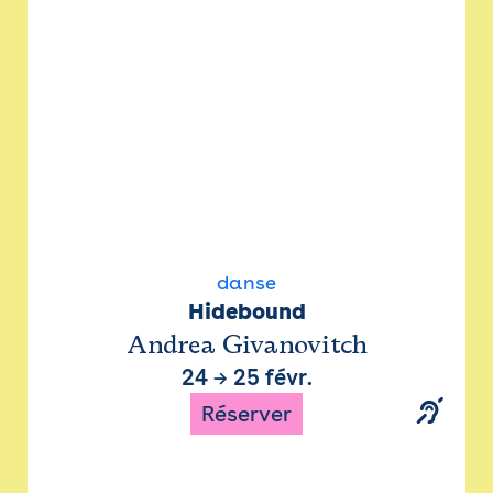
danse
Hidebound
Andrea Givanovitch
24
→
25 févr.
Réserver