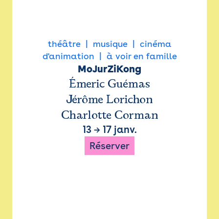
théâtre
musique
cinéma
d'animation
à voir en famille
MoJurZiKong
Émeric Guémas
Jérôme Lorichon
Charlotte Corman
13
→
17 janv.
Réserver