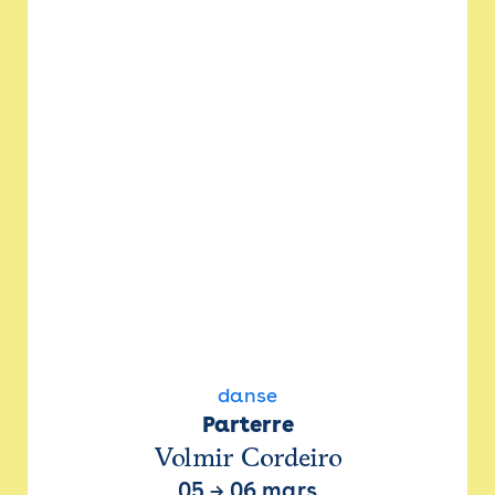
danse
Parterre
Volmir Cordeiro
05
→
06 mars