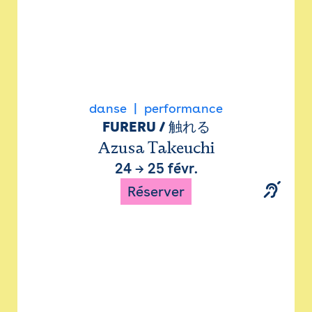
danse
performance
FURERU / 触れる
Azusa Takeuchi
24
→
25 févr.
Réserver