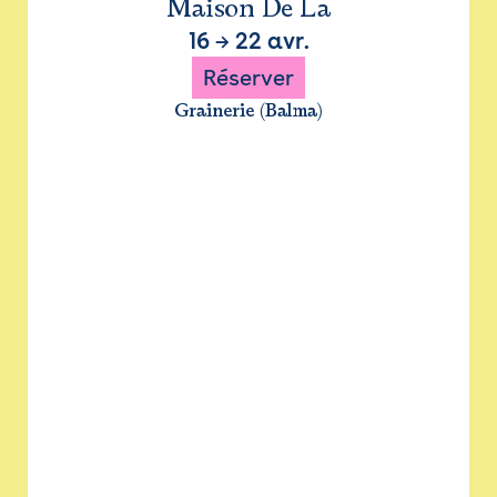
Maison De La
16
→
22 avr.
Réserver
Grainerie (Balma)