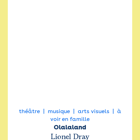
théâtre
musique
arts visuels
à
voir en famille
Olalaland
Lionel Dray