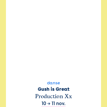
danse
Gush is Great
Production Xx
10
→
11 nov.