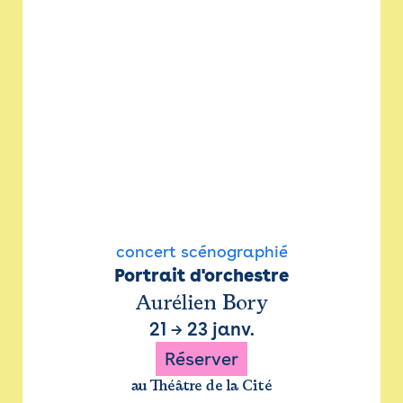
concert scénographié
Portrait d'orchestre
Aurélien Bory
21
→
23 janv.
Réserver
au Théâtre de la Cité