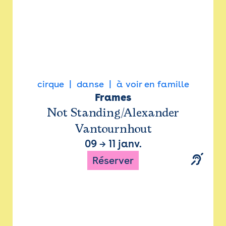
cirque
danse
à voir en famille
Frames
Not Standing/Alexander
Vantournhout
09
→
11 janv.
Réserver