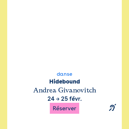
danse
Hidebound
Andrea Givanovitch
24
→
25 févr.
Réserver