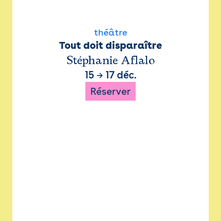
théâtre
Tout doit disparaître
Stéphanie Aflalo
15
→
17 déc.
Réserver