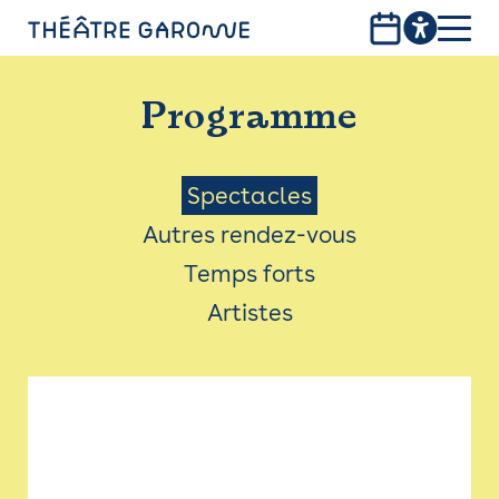
Aller
au
contenu
PROGRAMME
principal
Programme
INFOS PRATIQUES
AVEC LES PUBLICS
Menu
Spectacles
Autres rendez-vous
ACCESSIBILITÉ
Saison
Temps forts
LES PRODUCTIONS
Artistes
LE THÉÂTRE
Bistro
Billetterie