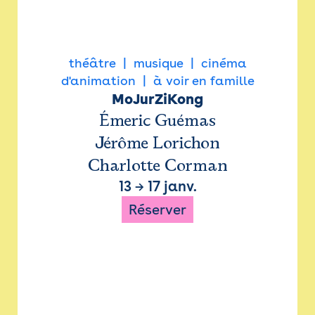
théâtre
musique
cinéma
d'animation
à voir en famille
MoJurZiKong
Émeric Guémas
Jérôme Lorichon
Charlotte Corman
13
→
17 janv.
Réserver