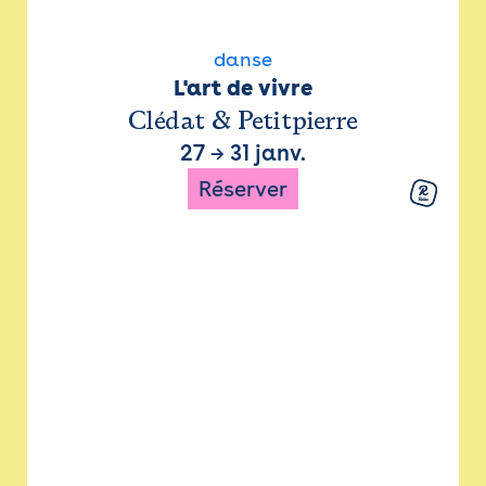
danse
L'art de vivre
Clédat & Petitpierre
27
→
31 janv.
Réserver