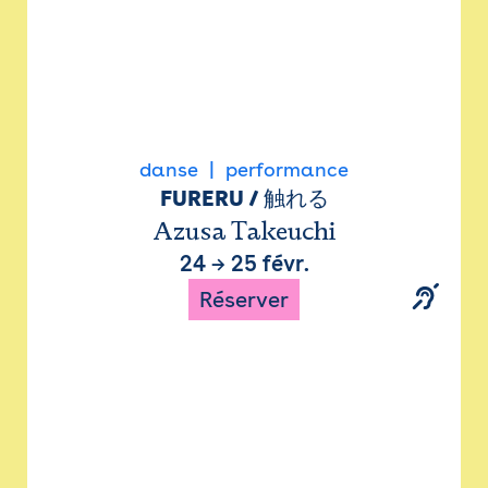
danse
performance
FURERU / 触れる
Azusa Takeuchi
24
→
25 févr.
Réserver