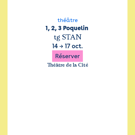
théâtre
1, 2, 3 Poquelin 
tg STAN
14
→
17 oct.
Réserver
Théâtre de la Cité