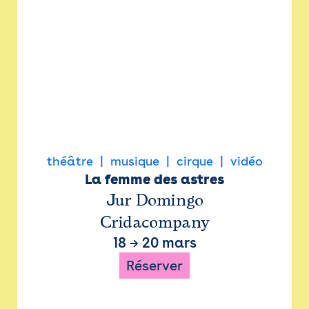
théâtre
musique
cirque
vidéo
La femme des astres
Jur Domingo
Cridacompany
18
→
20 mars
Réserver