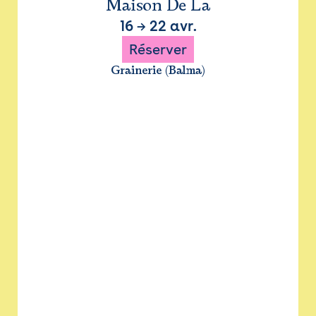
Maison De La
16
→
22 avr.
Réserver
Grainerie (Balma)