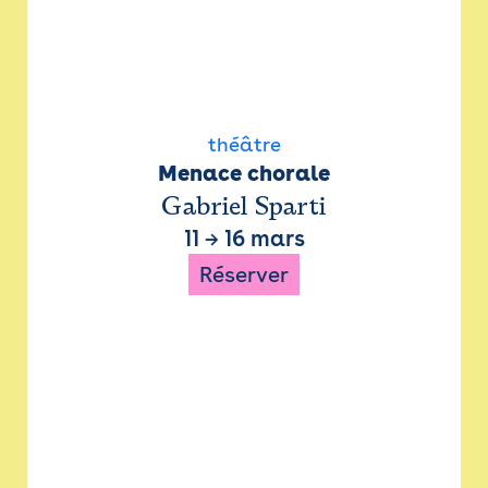
théâtre
Menace chorale
Gabriel Sparti
11
→
16 mars
Réserver