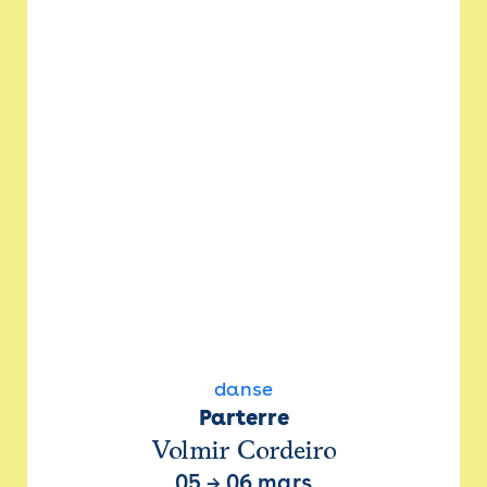
danse
Parterre
Volmir Cordeiro
05
→
06 mars