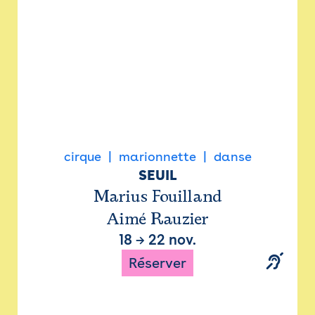
cirque
marionnette
danse
SEUIL
Marius Fouilland
Aimé Rauzier
18
→
22 nov.
Réserver