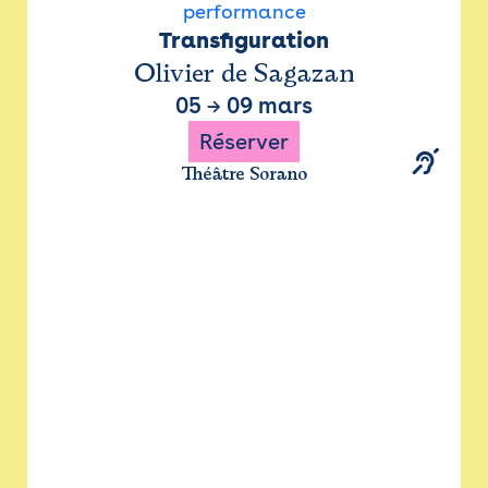
performance
Transfiguration
Olivier de Sagazan
05
→
09 mars
Réserver
Théâtre Sorano