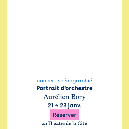
concert scénographié
Portrait d'orchestre
Aurélien Bory
21
→
23 janv.
Réserver
au Théâtre de la Cité