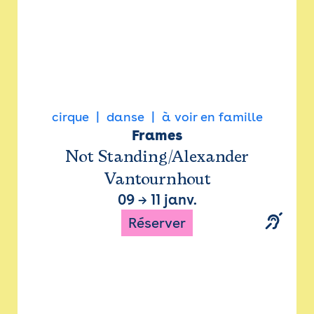
cirque
danse
à voir en famille
Frames
Not Standing/Alexander
Vantournhout
09
→
11 janv.
Réserver