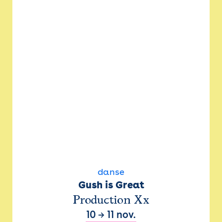
danse
Gush is Great
Production Xx
10
→
11 nov.