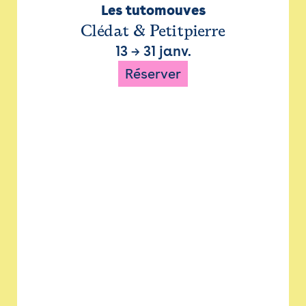
Les tutomouves
Clédat & Petitpierre
13
→
31 janv.
Réserver