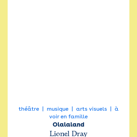
théâtre
musique
arts visuels
à
voir en famille
Olalaland
Lionel Dray