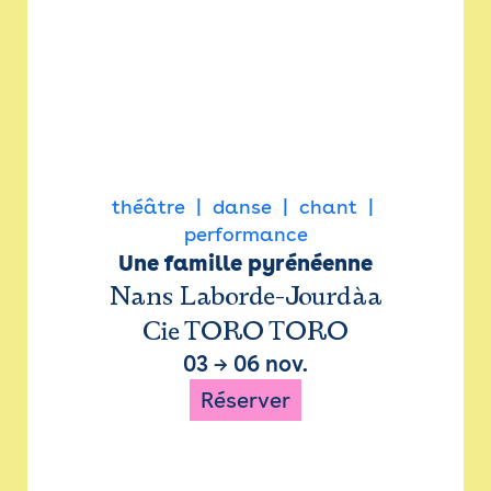
théâtre
danse
chant
performance
Une famille pyrénéenne
Nans Laborde-Jourdàa
Cie TORO TORO
03
→
06 nov.
Réserver