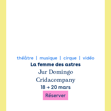
théâtre
musique
cirque
vidéo
La femme des astres
Jur Domingo
Cridacompany
18
→
20 mars
Réserver