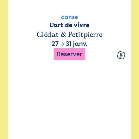
danse
L'art de vivre
Clédat & Petitpierre
27
→
31 janv.
Réserver