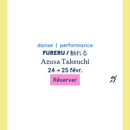
danse
performance
FURERU / 触れる
Azusa Takeuchi
24
→
25 févr.
Réserver