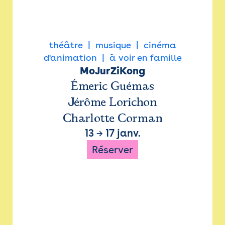
théâtre
musique
cinéma
d'animation
à voir en famille
MoJurZiKong
Émeric Guémas
Jérôme Lorichon
Charlotte Corman
13
→
17 janv.
Réserver