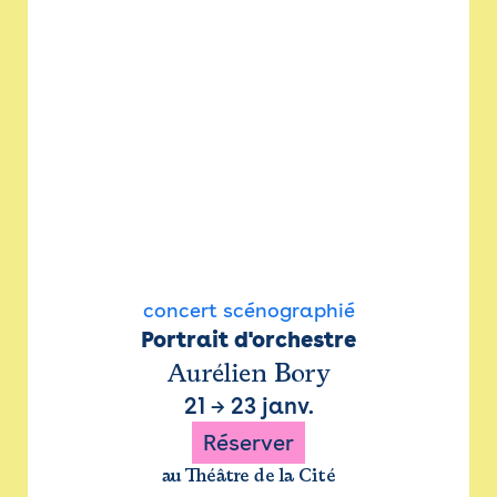
concert scénographié
Portrait d'orchestre
Aurélien Bory
21
→
23 janv.
Réserver
au Théâtre de la Cité