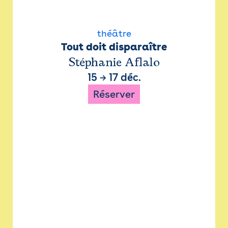
théâtre
Tout doit disparaître
Stéphanie Aflalo
15
→
17 déc.
Réserver