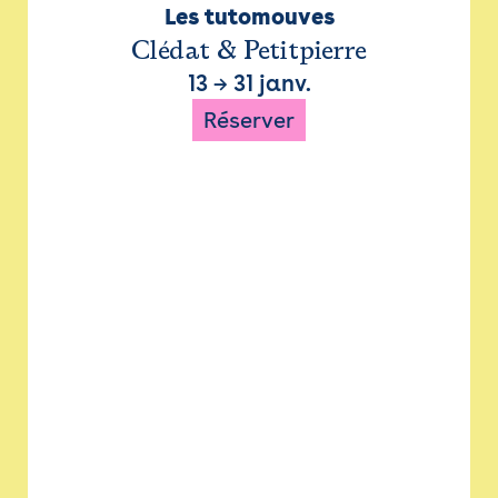
Les tutomouves
Clédat & Petitpierre
13
→
31 janv.
Réserver