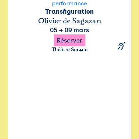
performance
Transfiguration
Olivier de Sagazan
05
→
09 mars
Réserver
Théâtre Sorano