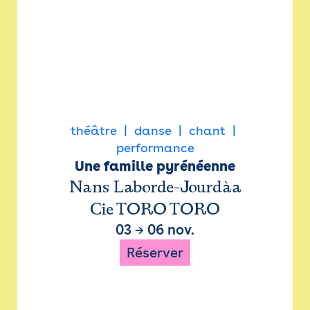
théâtre
danse
chant
performance
Une famille pyrénéenne
Nans Laborde-Jourdàa
Cie TORO TORO
03
→
06 nov.
Réserver