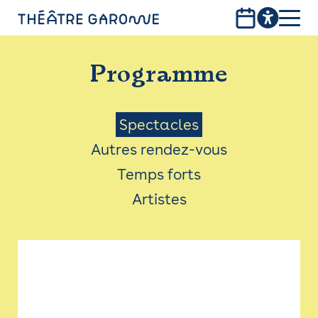
Aller
au
contenu
PROGRAMME
principal
Programme
INFOS PRATIQUES
AVEC LES PUBLICS
Menu
Spectacles
Autres rendez-vous
ACCESSIBILITÉ
Saison
Temps forts
LES PRODUCTIONS
Artistes
LE THÉÂTRE
Bistro
Billetterie