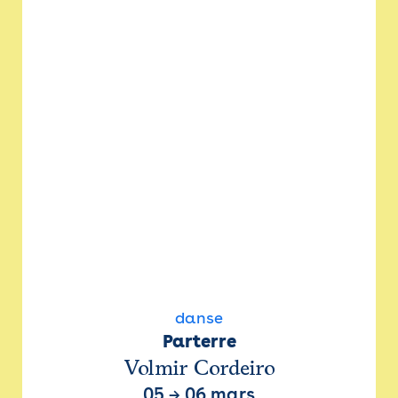
danse
Parterre
Volmir Cordeiro
05
→
06 mars