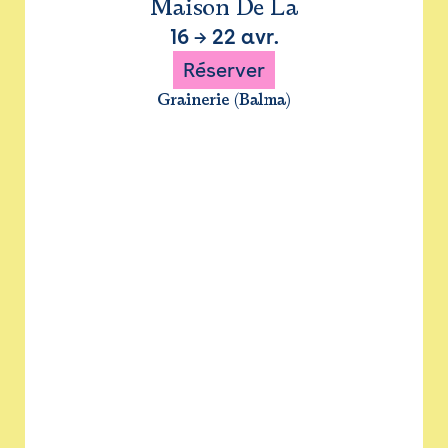
Maison De La
16
→
22 avr.
Réserver
Grainerie (Balma)