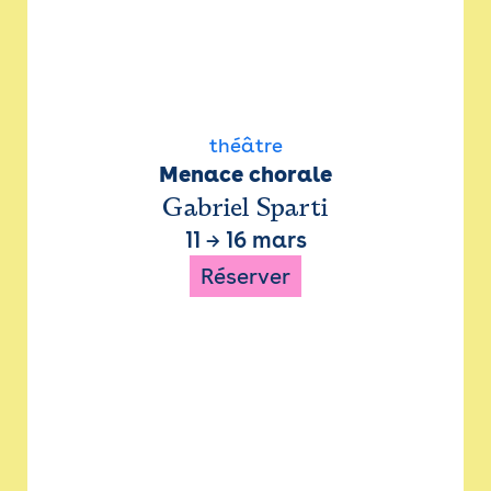
théâtre
Menace chorale
Gabriel Sparti
11
→
16 mars
Réserver