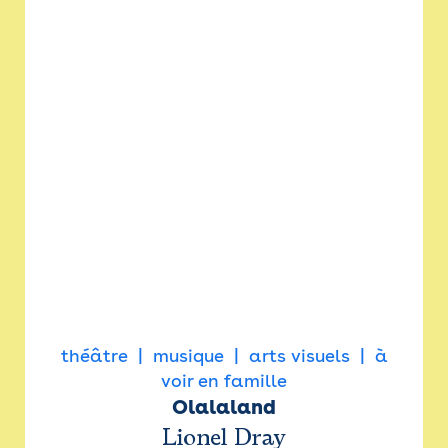
théâtre
musique
arts visuels
à
voir en famille
Olalaland
Lionel Dray