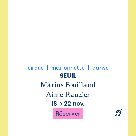
cirque
marionnette
danse
SEUIL
Marius Fouilland
Aimé Rauzier
18
→
22 nov.
Réserver