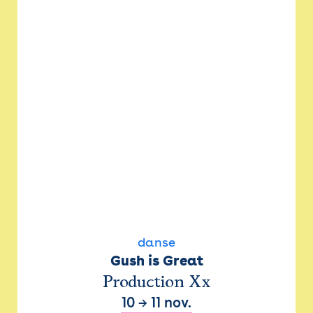
danse
Gush is Great
Production Xx
10
→
11 nov.