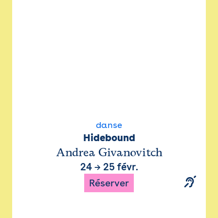
danse
Hidebound
Andrea Givanovitch
24
→
25 févr.
Réserver