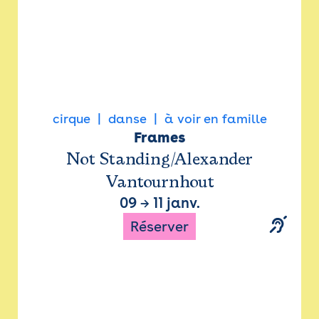
cirque
danse
à voir en famille
Frames
Not Standing/Alexander
Vantournhout
09
→
11 janv.
Réserver