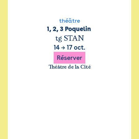
théâtre
1, 2, 3 Poquelin 
tg STAN
14
→
17 oct.
Réserver
Théâtre de la Cité