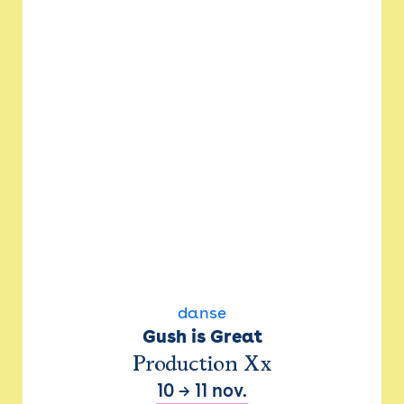
danse
Gush is Great
Production Xx
10
→
11 nov.