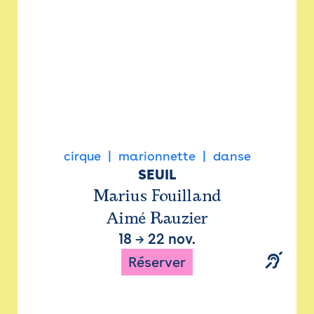
cirque
marionnette
danse
SEUIL
Marius Fouilland
Aimé Rauzier
18
→
22 nov.
Réserver