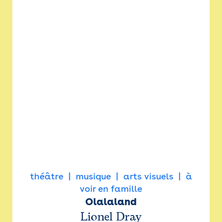
théâtre
musique
arts visuels
à
voir en famille
Olalaland
Lionel Dray