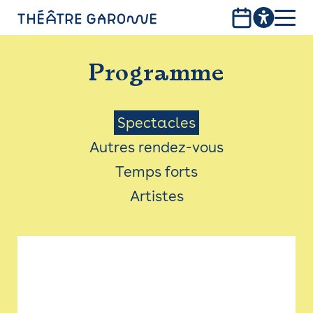
Aller
au
contenu
PROGRAMME
principal
Programme
INFOS PRATIQUES
AVEC LES PUBLICS
Menu
Spectacles
Autres rendez-vous
ACCESSIBILITÉ
Saison
Temps forts
LES PRODUCTIONS
Artistes
LE THÉÂTRE
Bistro
Billetterie