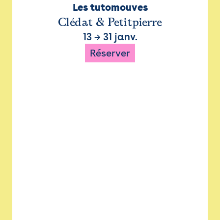
Les tutomouves
Clédat & Petitpierre
13
→
31 janv.
Réserver