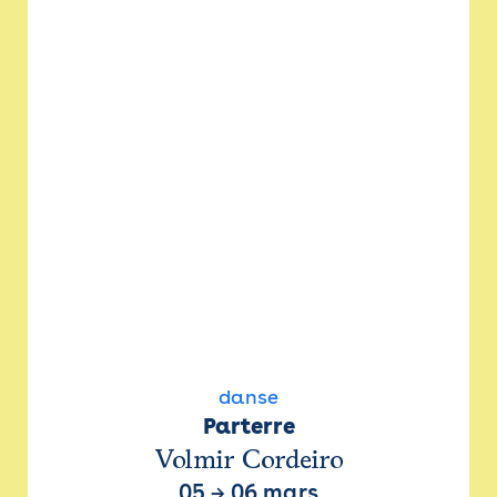
danse
Parterre
Volmir Cordeiro
05
→
06 mars