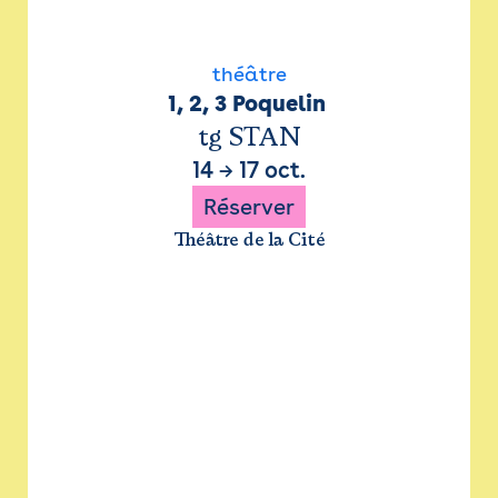
théâtre
1, 2, 3 Poquelin 
tg STAN
14
→
17 oct.
Réserver
Théâtre de la Cité