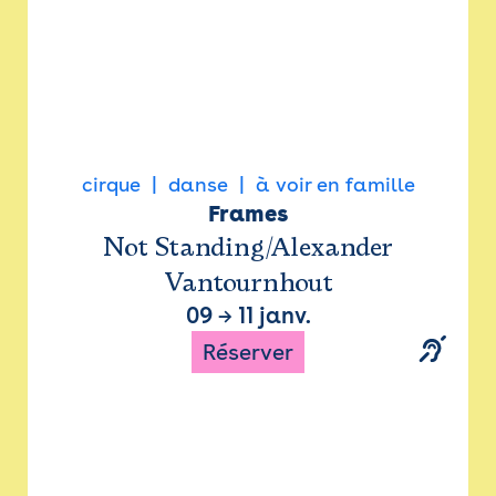
cirque
danse
à voir en famille
Frames
Not Standing/Alexander
Vantournhout
09
→
11 janv.
Réserver