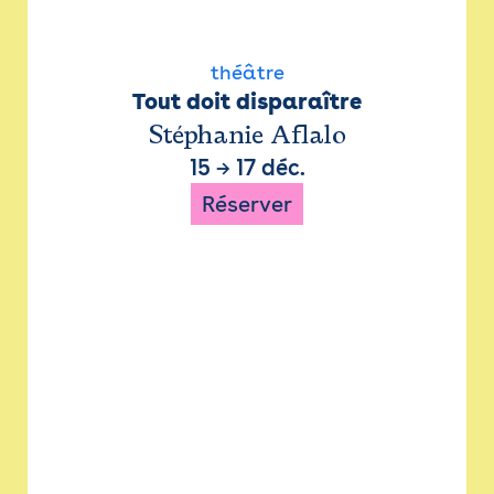
théâtre
Tout doit disparaître
Stéphanie Aflalo
15
→
17 déc.
Réserver