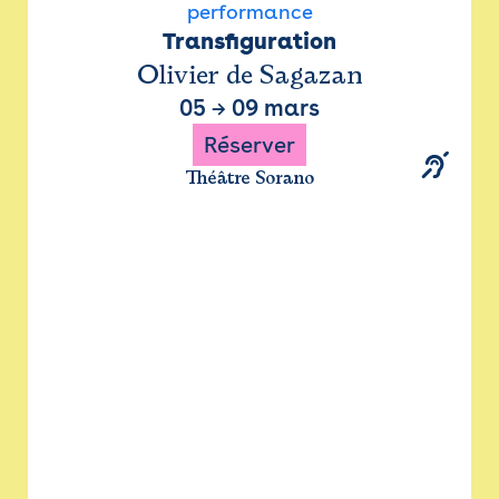
performance
Transfiguration
Olivier de Sagazan
05
→
09 mars
Réserver
Théâtre Sorano