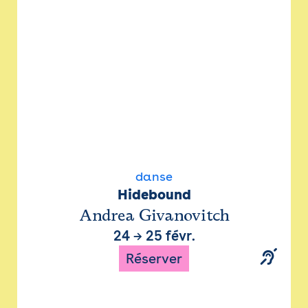
danse
Hidebound
Andrea Givanovitch
24
→
25 févr.
Réserver