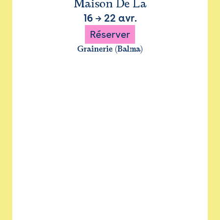
Maison De La
16
→
22 avr.
Réserver
Grainerie (Balma)