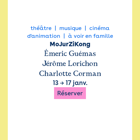
théâtre
musique
cinéma
d'animation
à voir en famille
MoJurZiKong
Émeric Guémas
Jérôme Lorichon
Charlotte Corman
13
→
17 janv.
Réserver