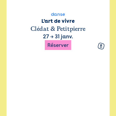
danse
L'art de vivre
Clédat & Petitpierre
27
→
31 janv.
Réserver