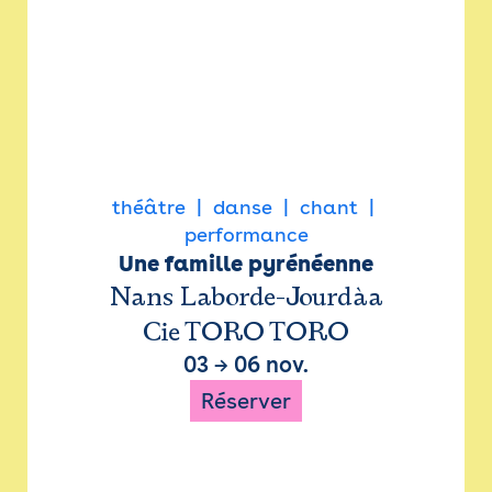
théâtre
danse
chant
performance
Une famille pyrénéenne
Nans Laborde-Jourdàa
Cie TORO TORO
03
→
06 nov.
Réserver