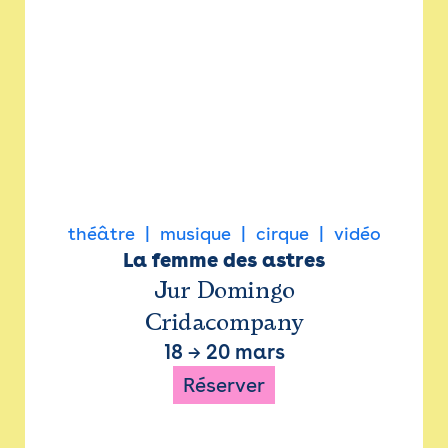
théâtre
musique
cirque
vidéo
La femme des astres
Jur Domingo
Cridacompany
18
→
20 mars
Réserver