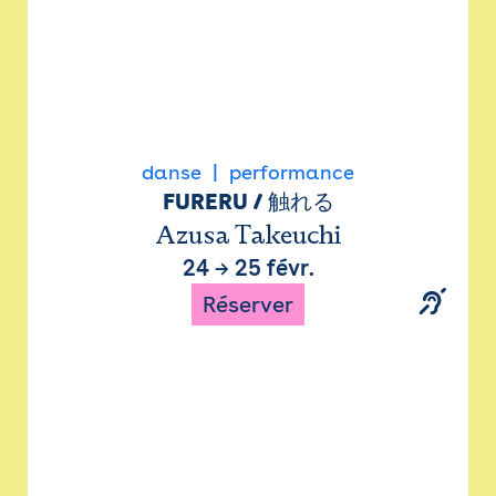
danse
performance
FURERU / 触れる
Azusa Takeuchi
24
→
25 févr.
Réserver