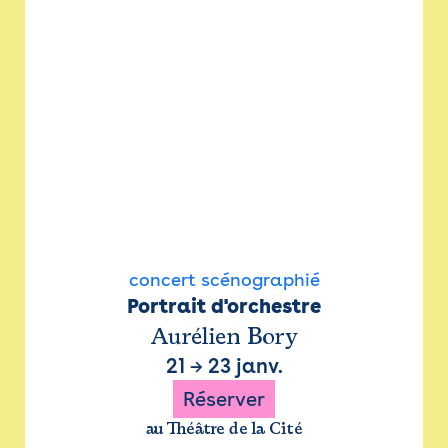
concert scénographié
Portrait d'orchestre
Aurélien Bory
21
→
23 janv.
Réserver
au Théâtre de la Cité