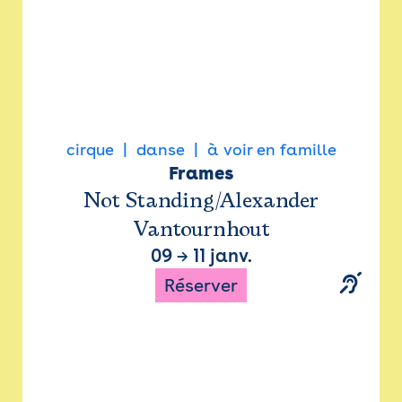
cirque
danse
à voir en famille
Frames
Not Standing/Alexander
Vantournhout
09
→
11 janv.
Réserver