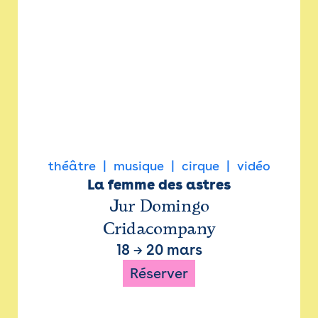
théâtre
musique
cirque
vidéo
La femme des astres
Jur Domingo
Cridacompany
18
→
20 mars
Réserver