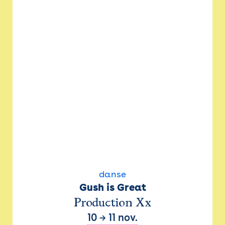
danse
Gush is Great
Production Xx
10
→
11 nov.