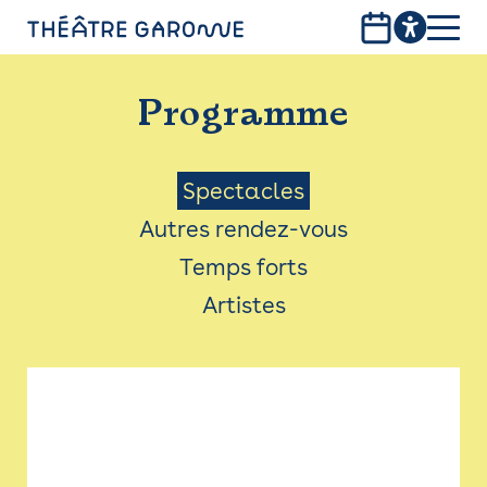
Aller
au
contenu
PROGRAMME
principal
Programme
INFOS PRATIQUES
AVEC LES PUBLICS
Menu
Spectacles
Autres rendez-vous
ACCESSIBILITÉ
Saison
Temps forts
LES PRODUCTIONS
Artistes
LE THÉÂTRE
Bistro
Billetterie