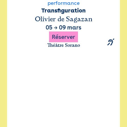
performance
Transfiguration
Olivier de Sagazan
05
→
09 mars
Réserver
Théâtre Sorano