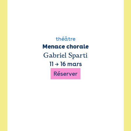
théâtre
Menace chorale
Gabriel Sparti
11
→
16 mars
Réserver