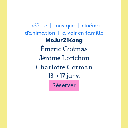
théâtre
musique
cinéma
d'animation
à voir en famille
MoJurZiKong
Émeric Guémas
Jérôme Lorichon
Charlotte Corman
13
→
17 janv.
Réserver