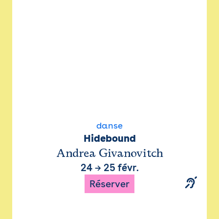
danse
Hidebound
Andrea Givanovitch
24
→
25 févr.
Réserver