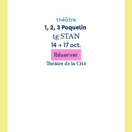
théâtre
1, 2, 3 Poquelin 
tg STAN
14
→
17 oct.
Réserver
Théâtre de la Cité