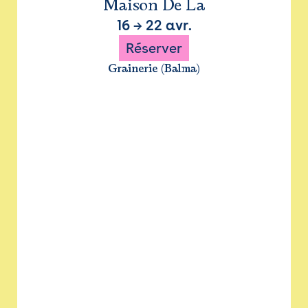
Maison De La
16
→
22 avr.
Réserver
Grainerie (Balma)