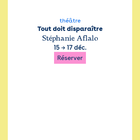
théâtre
Tout doit disparaître
Stéphanie Aflalo
15
→
17 déc.
Réserver