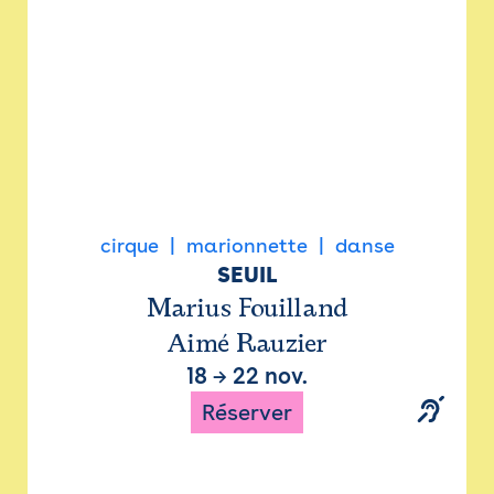
cirque
marionnette
danse
SEUIL
Marius Fouilland
Aimé Rauzier
18
→
22 nov.
Réserver