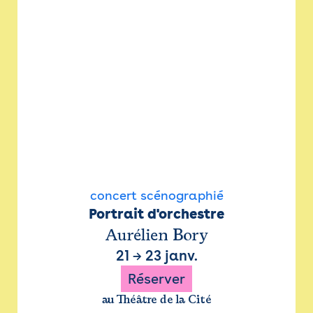
concert scénographié
Portrait d'orchestre
Aurélien Bory
21
→
23 janv.
Réserver
au Théâtre de la Cité