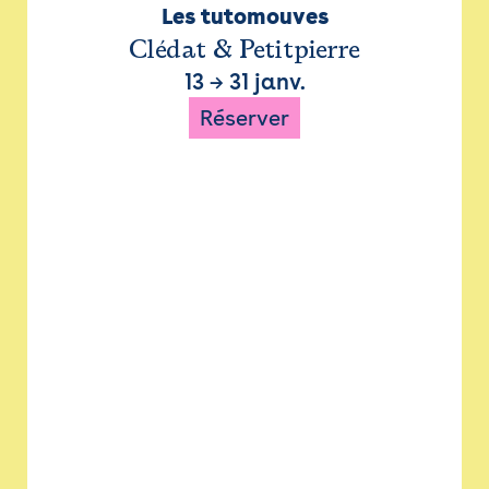
Les tutomouves
Clédat & Petitpierre
13
→
31 janv.
Réserver