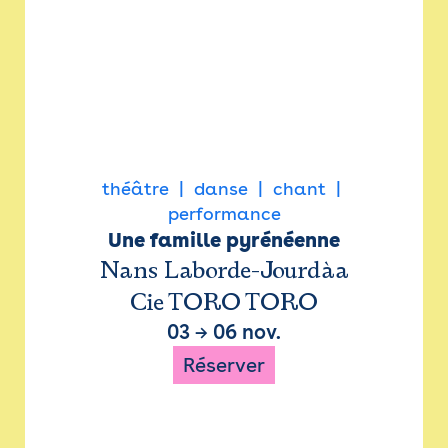
théâtre
danse
chant
performance
Une famille pyrénéenne
Nans Laborde-Jourdàa
Cie TORO TORO
03
→
06 nov.
Réserver