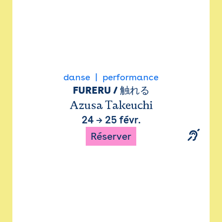
danse
performance
FURERU / 触れる
Azusa Takeuchi
24
→
25 févr.
Réserver