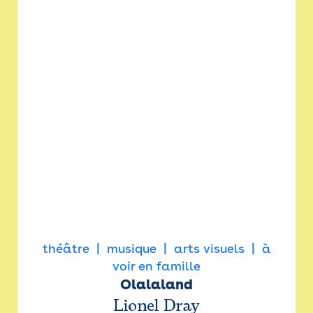
théâtre
musique
arts visuels
à
voir en famille
Olalaland
Lionel Dray