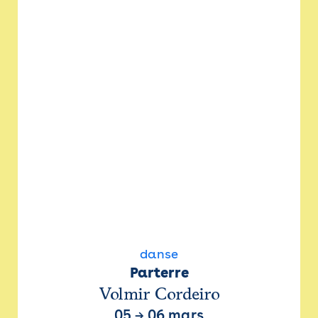
danse
Parterre
Volmir Cordeiro
05
→
06 mars