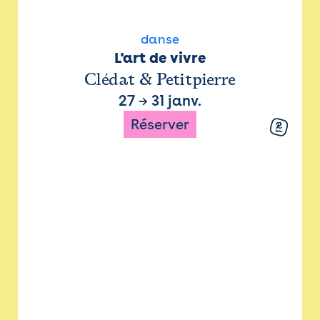
danse
L'art de vivre
Clédat & Petitpierre
27
→
31 janv.
Réserver