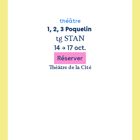
théâtre
1, 2, 3 Poquelin 
tg STAN
14
→
17 oct.
Réserver
Théâtre de la Cité