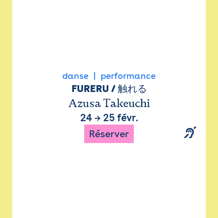
danse
performance
FURERU / 触れる
Azusa Takeuchi
24
→
25 févr.
Réserver