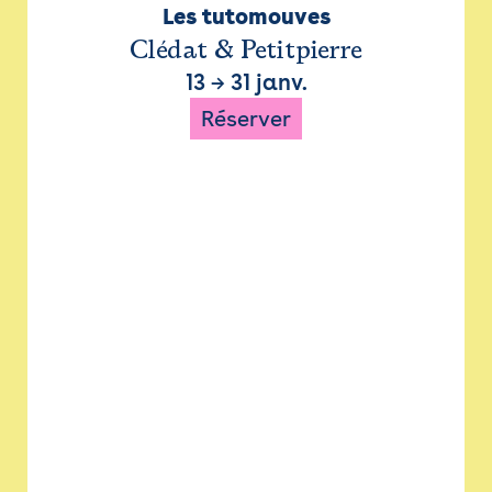
Les tutomouves
Clédat & Petitpierre
13
→
31 janv.
Réserver