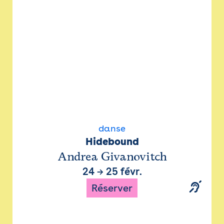
danse
Hidebound
Andrea Givanovitch
24
→
25 févr.
Réserver