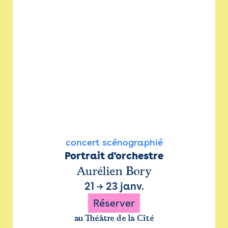
concert scénographié
Portrait d'orchestre
Aurélien Bory
21
→
23 janv.
Réserver
au Théâtre de la Cité