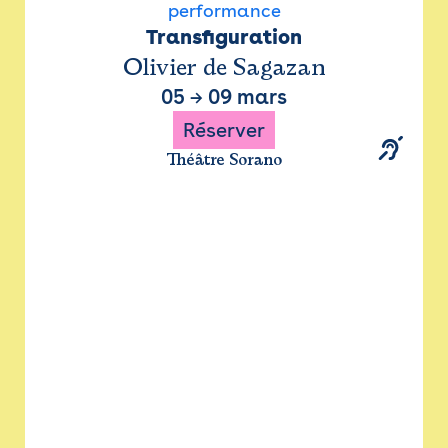
performance
Transfiguration
Olivier de Sagazan
05
→
09 mars
Réserver
Théâtre Sorano