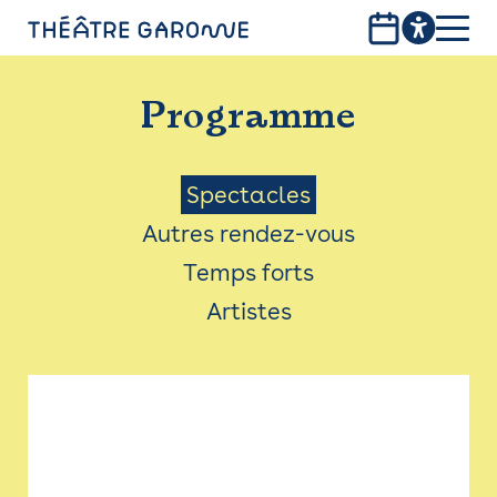
Aller
au
contenu
PROGRAMME
principal
Programme
INFOS PRATIQUES
AVEC LES PUBLICS
Menu
Spectacles
Autres rendez-vous
ACCESSIBILITÉ
Saison
Temps forts
LES PRODUCTIONS
Artistes
LE THÉÂTRE
Bistro
Billetterie