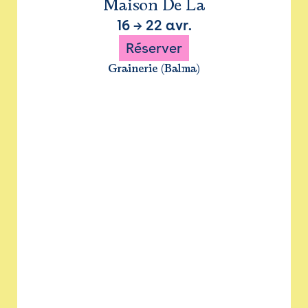
Maison De La
16
→
22 avr.
Réserver
Grainerie (Balma)