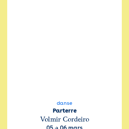
danse
Parterre
Volmir Cordeiro
05
→
06 mars