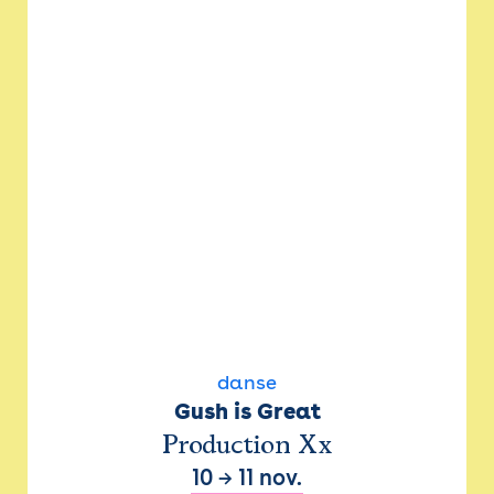
danse
Gush is Great
Production Xx
10
→
11 nov.