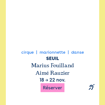
cirque
marionnette
danse
SEUIL
Marius Fouilland
Aimé Rauzier
18
→
22 nov.
Réserver