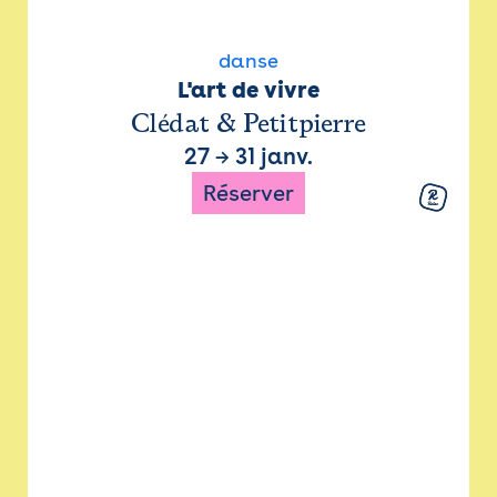
danse
L'art de vivre
Clédat & Petitpierre
27
→
31 janv.
Réserver