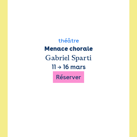
théâtre
Menace chorale
Gabriel Sparti
11
→
16 mars
Réserver