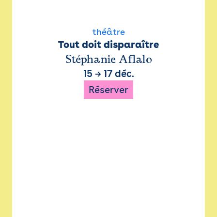
théâtre
Tout doit disparaître
Stéphanie Aflalo
15
→
17 déc.
Réserver