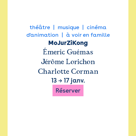
théâtre
musique
cinéma
d'animation
à voir en famille
MoJurZiKong
Émeric Guémas
Jérôme Lorichon
Charlotte Corman
13
→
17 janv.
Réserver