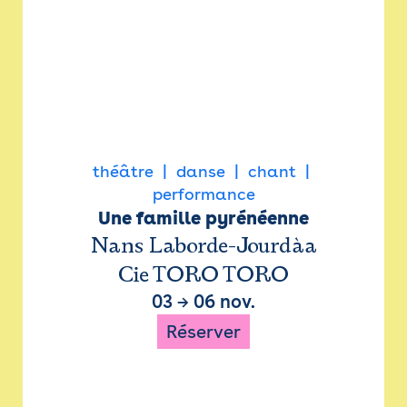
théâtre
danse
chant
performance
Une famille pyrénéenne
Nans Laborde-Jourdàa
Cie TORO TORO
03
→
06 nov.
Réserver