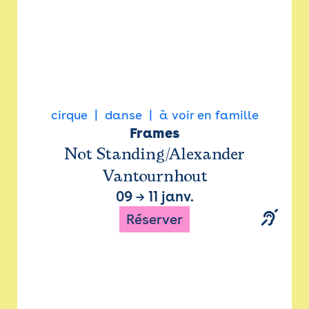
cirque
danse
à voir en famille
Frames
Not Standing/Alexander
Vantournhout
09
→
11 janv.
Réserver