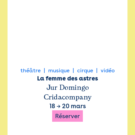
théâtre
musique
cirque
vidéo
La femme des astres
Jur Domingo
Cridacompany
18
→
20 mars
Réserver