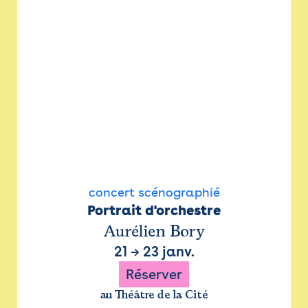
concert scénographié
Portrait d'orchestre
Aurélien Bory
21
→
23 janv.
Réserver
au Théâtre de la Cité