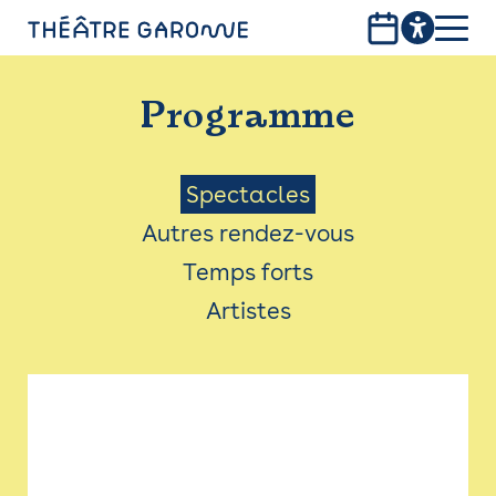
Aller
au
contenu
PROGRAMME
principal
Programme
INFOS PRATIQUES
AVEC LES PUBLICS
Menu
Spectacles
Autres rendez-vous
ACCESSIBILITÉ
Saison
Temps forts
LES PRODUCTIONS
Artistes
LE THÉÂTRE
Bistro
Billetterie