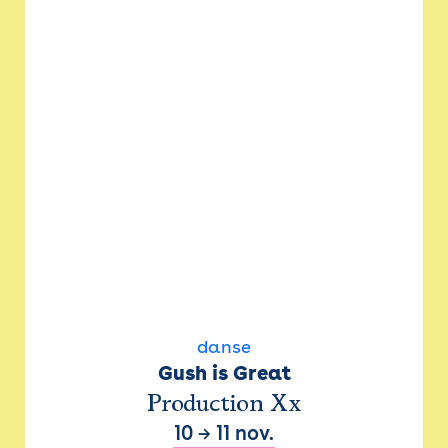
danse
Gush is Great
Production Xx
10
→
11 nov.