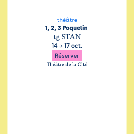
théâtre
1, 2, 3 Poquelin 
tg STAN
14
→
17 oct.
Réserver
Théâtre de la Cité