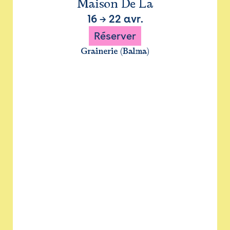
Maison De La
16
→
22 avr.
Réserver
Grainerie (Balma)