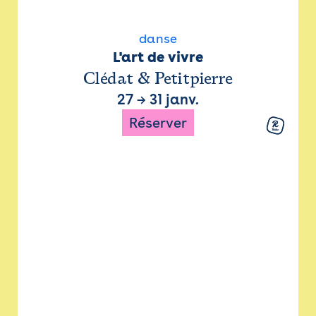
danse
L'art de vivre
Clédat & Petitpierre
27
→
31 janv.
Réserver