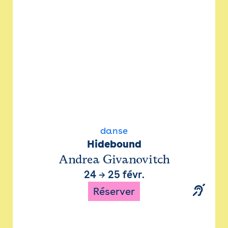
danse
Hidebound
Andrea Givanovitch
24
→
25 févr.
Réserver