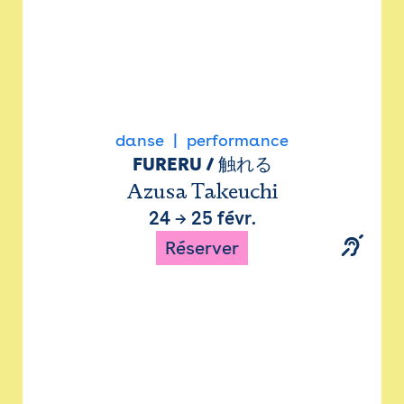
danse
performance
FURERU / 触れる
Azusa Takeuchi
24
→
25 févr.
Réserver