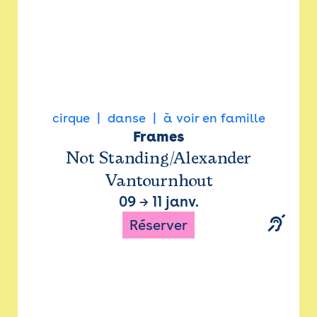
cirque
danse
à voir en famille
Frames
Not Standing/Alexander
Vantournhout
09
→
11 janv.
Réserver