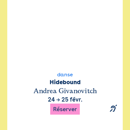
danse
Hidebound
Andrea Givanovitch
24
→
25 févr.
Réserver