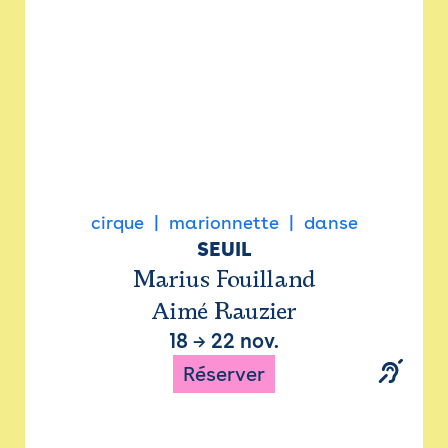
cirque
marionnette
danse
SEUIL
Marius Fouilland
Aimé Rauzier
18
→
22 nov.
Réserver