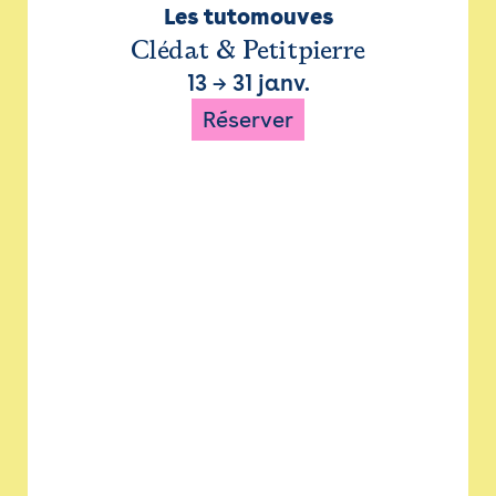
Les tutomouves
Clédat & Petitpierre
13
→
31 janv.
Réserver