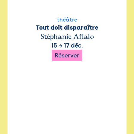
théâtre
Tout doit disparaître
Stéphanie Aflalo
15
→
17 déc.
Réserver