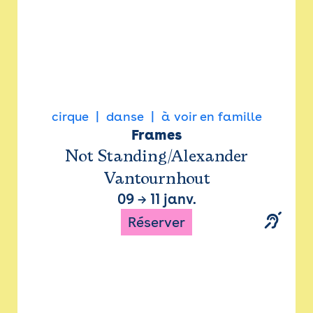
cirque
danse
à voir en famille
Frames
Not Standing/Alexander
Vantournhout
09
→
11 janv.
Réserver