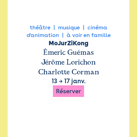
théâtre
musique
cinéma
d'animation
à voir en famille
MoJurZiKong
Émeric Guémas
Jérôme Lorichon
Charlotte Corman
13
→
17 janv.
Réserver