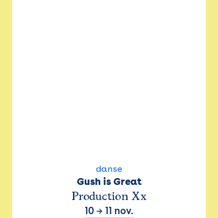
danse
Gush is Great
Production Xx
10
→
11 nov.