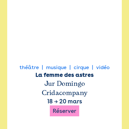
théâtre
musique
cirque
vidéo
La femme des astres
Jur Domingo
Cridacompany
18
→
20 mars
Réserver