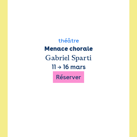
théâtre
Menace chorale
Gabriel Sparti
11
→
16 mars
Réserver