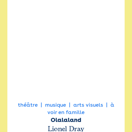
théâtre
musique
arts visuels
à
voir en famille
Olalaland
Lionel Dray