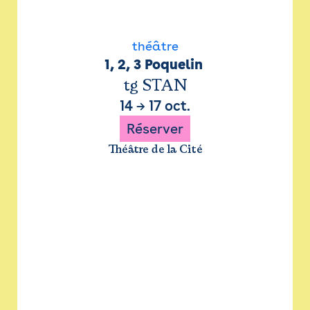
théâtre
1, 2, 3 Poquelin 
tg STAN
14
→
17 oct.
Réserver
Théâtre de la Cité