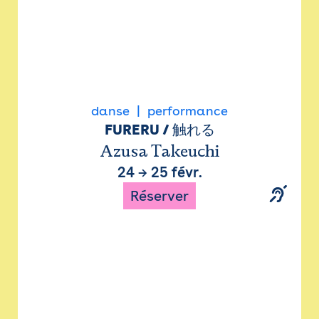
danse
performance
FURERU / 触れる
Azusa Takeuchi
24
→
25 févr.
Réserver