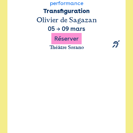
performance
Transfiguration
Olivier de Sagazan
05
→
09 mars
Réserver
Théâtre Sorano