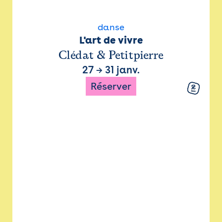
danse
L'art de vivre
Clédat & Petitpierre
27
→
31 janv.
Réserver