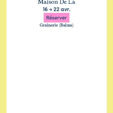
Maison De La
16
→
22 avr.
Réserver
Grainerie (Balma)