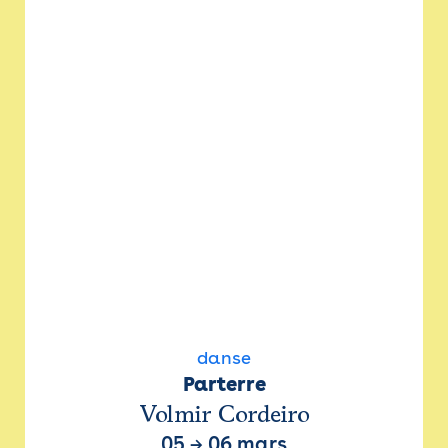
danse
Parterre
Volmir Cordeiro
05
→
06 mars