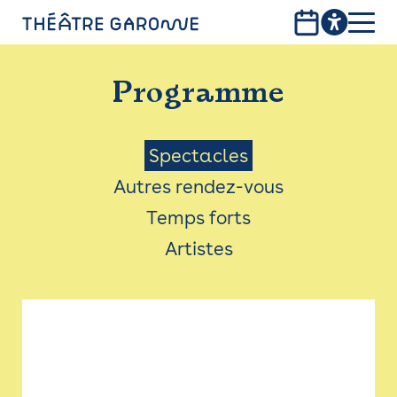
Aller
au
contenu
PROGRAMME
principal
Programme
INFOS PRATIQUES
AVEC LES PUBLICS
Menu
Spectacles
Autres rendez-vous
ACCESSIBILITÉ
Saison
Temps forts
LES PRODUCTIONS
Artistes
LE THÉÂTRE
Bistro
Billetterie