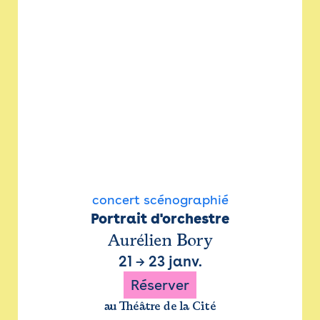
concert scénographié
Portrait d'orchestre
Aurélien Bory
21
→
23 janv.
Réserver
au Théâtre de la Cité