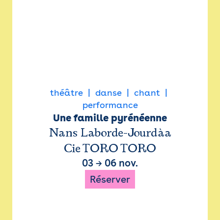
théâtre
danse
chant
performance
Une famille pyrénéenne
Nans Laborde-Jourdàa
Cie TORO TORO
03
→
06 nov.
Réserver