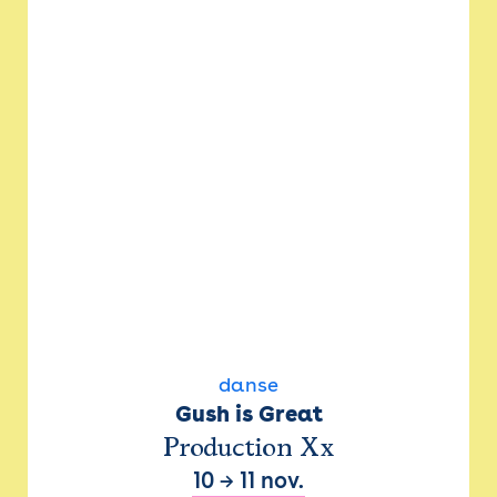
danse
Gush is Great
Production Xx
10
→
11 nov.