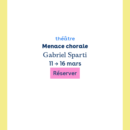
théâtre
Menace chorale
Gabriel Sparti
11
→
16 mars
Réserver