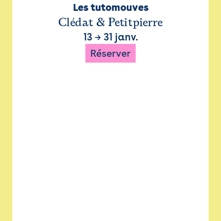
Les tutomouves
Clédat & Petitpierre
13
→
31 janv.
Réserver