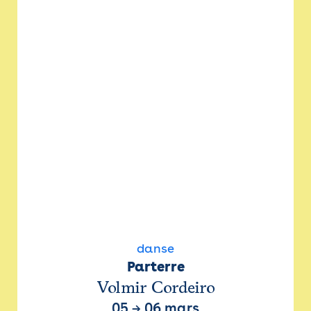
danse
Parterre
Volmir Cordeiro
05
→
06 mars