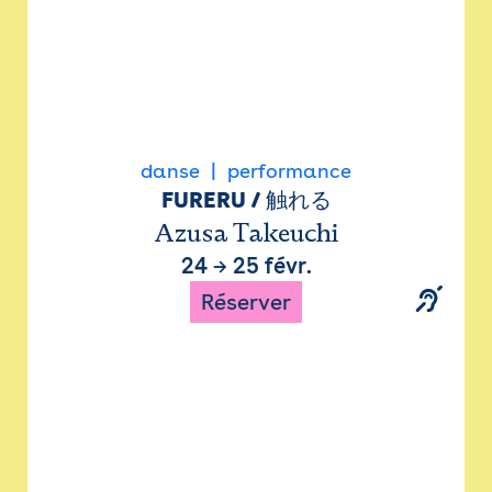
danse
performance
FURERU / 触れる
Azusa Takeuchi
24
→
25 févr.
Réserver