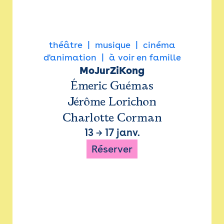
théâtre
musique
cinéma
d'animation
à voir en famille
MoJurZiKong
Émeric Guémas
Jérôme Lorichon
Charlotte Corman
13
→
17 janv.
Réserver