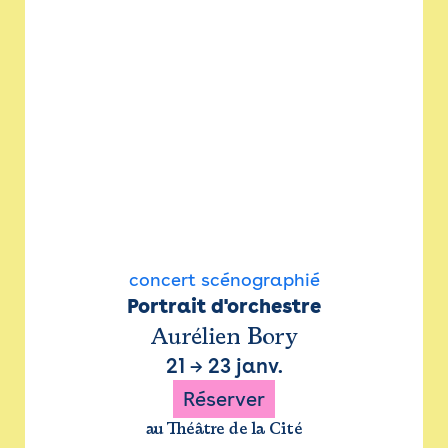
concert scénographié
Portrait d'orchestre
Aurélien Bory
21
→
23 janv.
Réserver
au Théâtre de la Cité