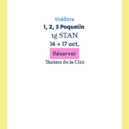
théâtre
1, 2, 3 Poquelin 
tg STAN
14
→
17 oct.
Réserver
Théâtre de la Cité