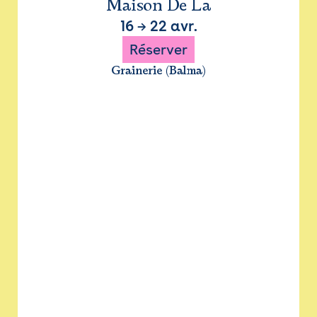
Maison De La
16
→
22 avr.
Réserver
Grainerie (Balma)