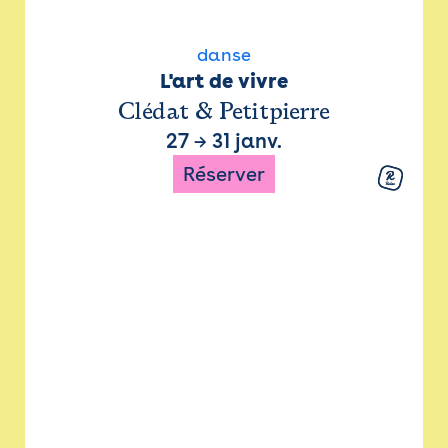
danse
L'art de vivre
Clédat & Petitpierre
27
→
31 janv.
Réserver