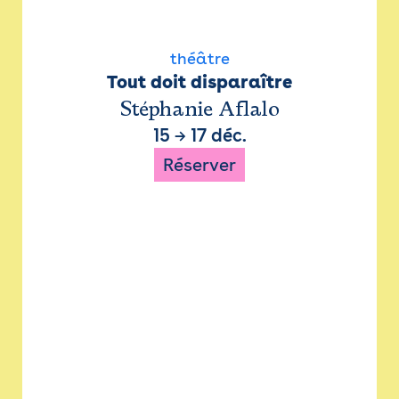
théâtre
Tout doit disparaître
Stéphanie Aflalo
15
→
17 déc.
Réserver