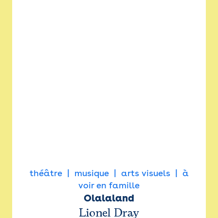
théâtre
musique
arts visuels
à
voir en famille
Olalaland
Lionel Dray