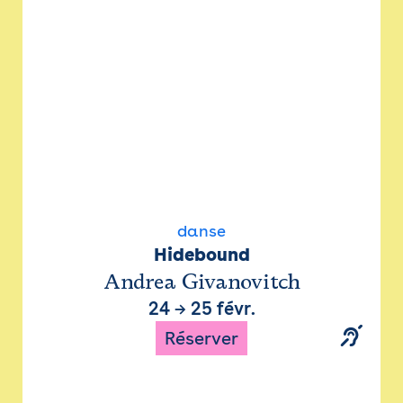
danse
Hidebound
Andrea Givanovitch
24
→
25 févr.
Réserver