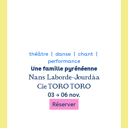
théâtre
danse
chant
performance
Une famille pyrénéenne
Nans Laborde-Jourdàa
Cie TORO TORO
03
→
06 nov.
Réserver