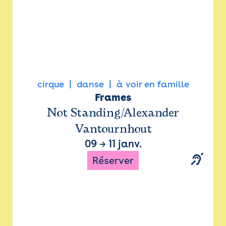
cirque
danse
à voir en famille
Frames
Not Standing/Alexander
Vantournhout
09
→
11 janv.
Réserver