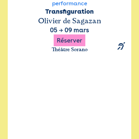
performance
Transfiguration
Olivier de Sagazan
05
→
09 mars
Réserver
Théâtre Sorano