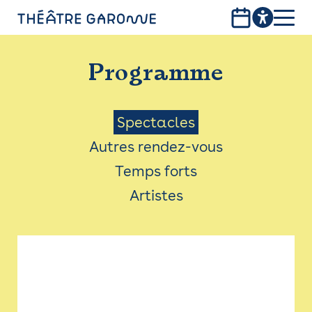
Aller
au
contenu
PROGRAMME
principal
Programme
INFOS PRATIQUES
AVEC LES PUBLICS
Menu
Spectacles
Autres rendez-vous
ACCESSIBILITÉ
Saison
Temps forts
LES PRODUCTIONS
Artistes
LE THÉÂTRE
Bistro
Billetterie