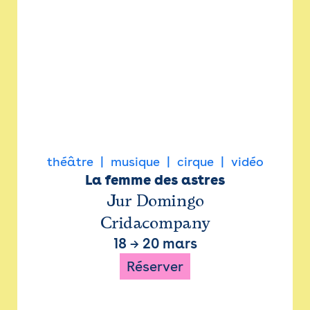
théâtre
musique
cirque
vidéo
La femme des astres
Jur Domingo
Cridacompany
18
→
20 mars
Réserver