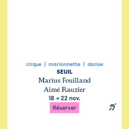
cirque
marionnette
danse
SEUIL
Marius Fouilland
Aimé Rauzier
18
→
22 nov.
Réserver