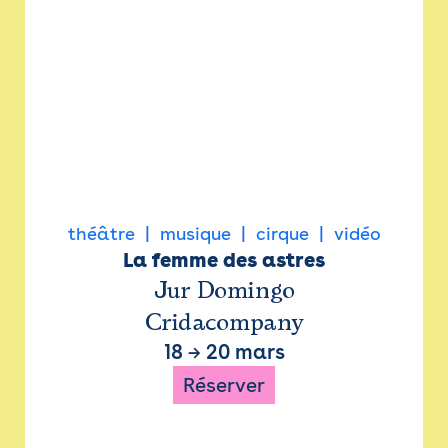
théâtre
musique
cirque
vidéo
La femme des astres
Jur Domingo
Cridacompany
18
→
20 mars
Réserver