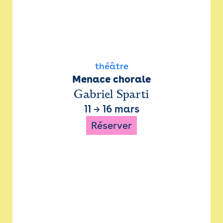
théâtre
Menace chorale
Gabriel Sparti
11
→
16 mars
Réserver