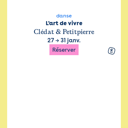
danse
L'art de vivre
Clédat & Petitpierre
27
→
31 janv.
Réserver