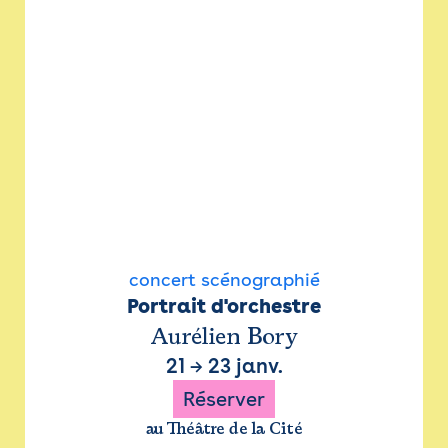
concert scénographié
Portrait d'orchestre
Aurélien Bory
21
→
23 janv.
Réserver
au Théâtre de la Cité