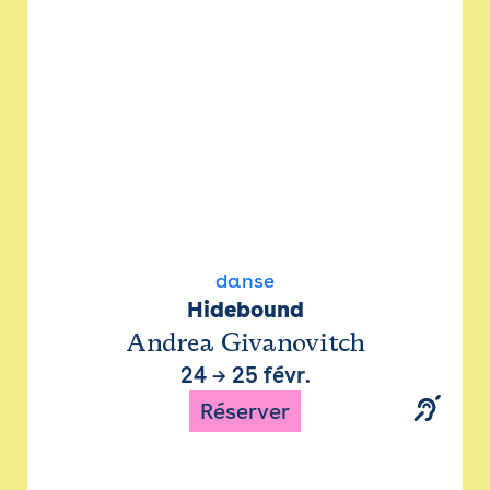
danse
Hidebound
Andrea Givanovitch
24
→
25 févr.
Réserver