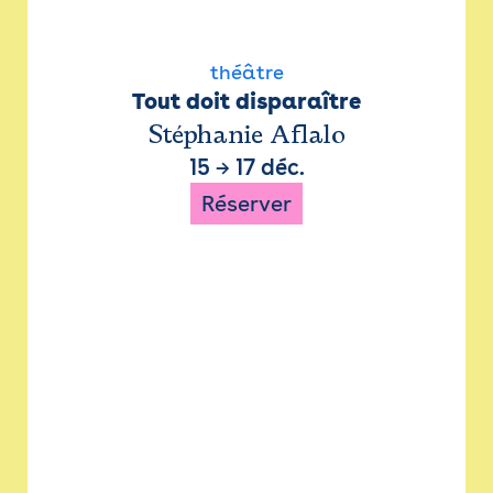
théâtre
Tout doit disparaître
Stéphanie Aflalo
15
→
17 déc.
Réserver