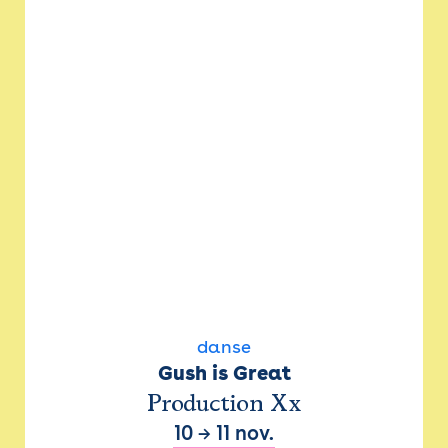
danse
Gush is Great
Production Xx
10
→
11 nov.