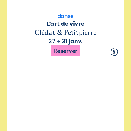
danse
L'art de vivre
Clédat & Petitpierre
27
→
31 janv.
Réserver