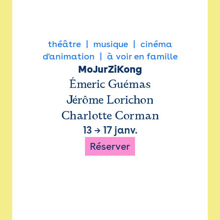
théâtre
musique
cinéma
d'animation
à voir en famille
MoJurZiKong
Émeric Guémas
Jérôme Lorichon
Charlotte Corman
13
→
17 janv.
Réserver