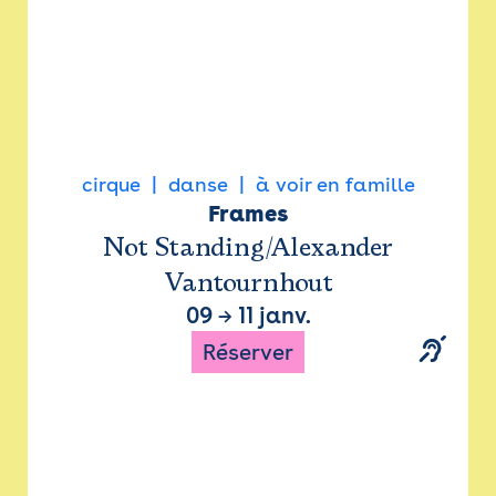
cirque
danse
à voir en famille
Frames
Not Standing/Alexander
Vantournhout
09
→
11 janv.
Réserver