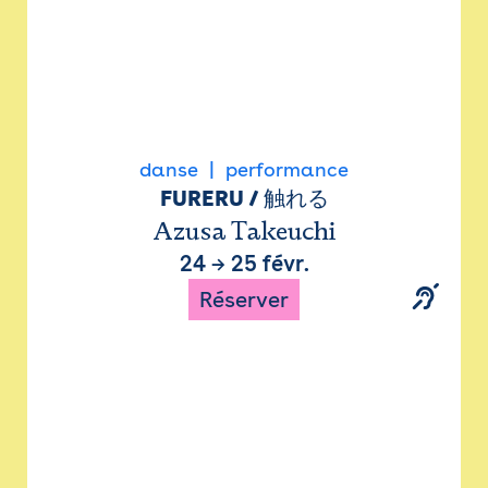
danse
performance
FURERU / 触れる
Azusa Takeuchi
24
→
25 févr.
Réserver