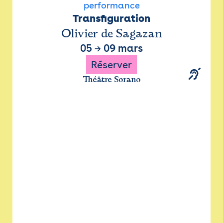
performance
Transfiguration
Olivier de Sagazan
05
→
09 mars
Réserver
Théâtre Sorano