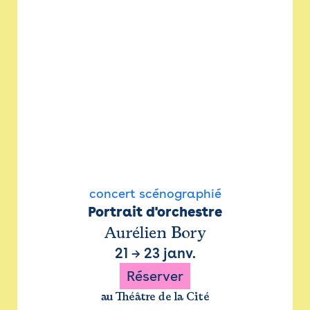
concert scénographié
Portrait d'orchestre
Aurélien Bory
21
→
23 janv.
Réserver
au Théâtre de la Cité