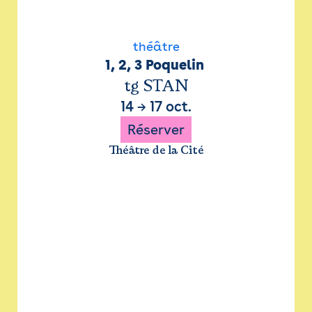
théâtre
1, 2, 3 Poquelin 
tg STAN
14
→
17 oct.
Réserver
Théâtre de la Cité