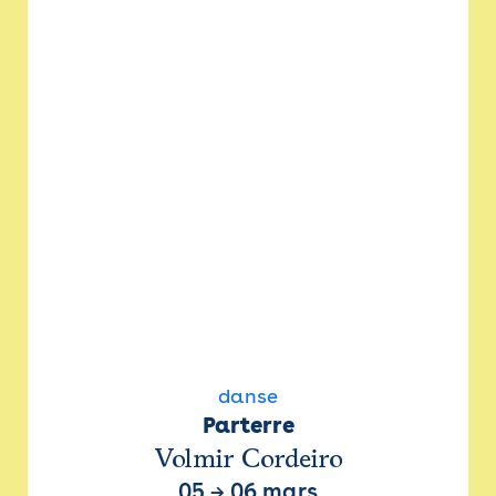
danse
Parterre
Volmir Cordeiro
05
→
06 mars