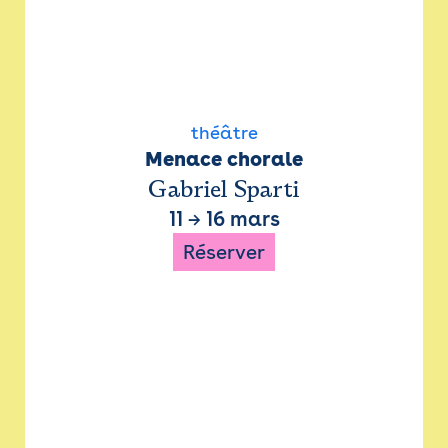
théâtre
Menace chorale
Gabriel Sparti
11
→
16 mars
Réserver