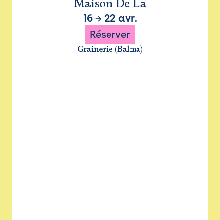
Maison De La
16
→
22 avr.
Réserver
Grainerie (Balma)