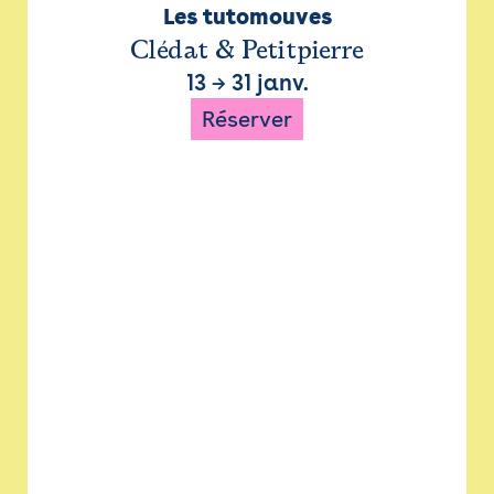
Les tutomouves
Clédat & Petitpierre
13
→
31 janv.
Réserver