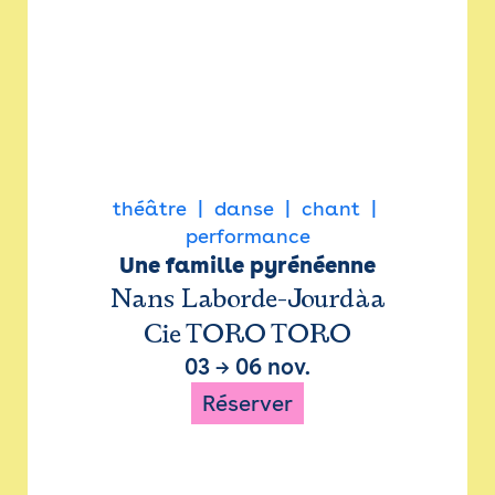
théâtre
danse
chant
performance
Une famille pyrénéenne
Nans Laborde-Jourdàa
Cie TORO TORO
03
→
06 nov.
Réserver