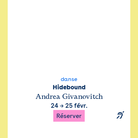
danse
Hidebound
Andrea Givanovitch
24
→
25 févr.
Réserver