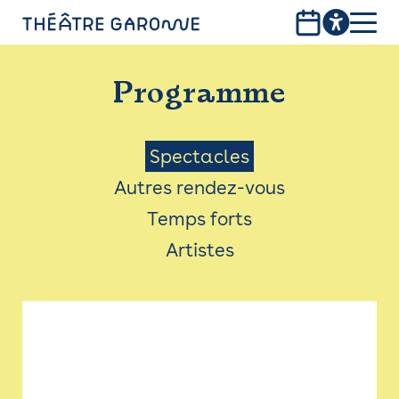
Aller
au
contenu
PROGRAMME
principal
Programme
INFOS PRATIQUES
AVEC LES PUBLICS
Menu
Spectacles
Autres rendez-vous
ACCESSIBILITÉ
Saison
Temps forts
LES PRODUCTIONS
Artistes
LE THÉÂTRE
Bistro
Billetterie