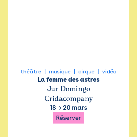
théâtre
musique
cirque
vidéo
La femme des astres
Jur Domingo
Cridacompany
18
→
20 mars
Réserver