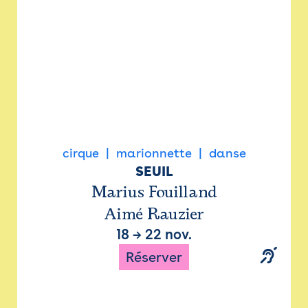
cirque
marionnette
danse
SEUIL
Marius Fouilland
Aimé Rauzier
18
→
22 nov.
Réserver