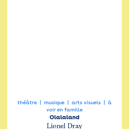
théâtre
musique
arts visuels
à
voir en famille
Olalaland
Lionel Dray