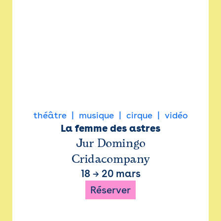
théâtre
musique
cirque
vidéo
La femme des astres
Jur Domingo
Cridacompany
18
→
20 mars
Réserver