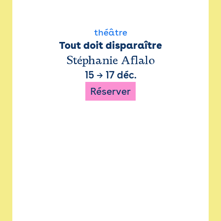
théâtre
Tout doit disparaître
Stéphanie Aflalo
15
→
17 déc.
Réserver