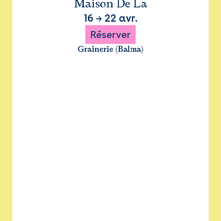
Maison De La
16
→
22 avr.
Réserver
Grainerie (Balma)