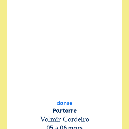
danse
Parterre
Volmir Cordeiro
05
→
06 mars