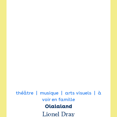
théâtre
musique
arts visuels
à
voir en famille
Olalaland
Lionel Dray