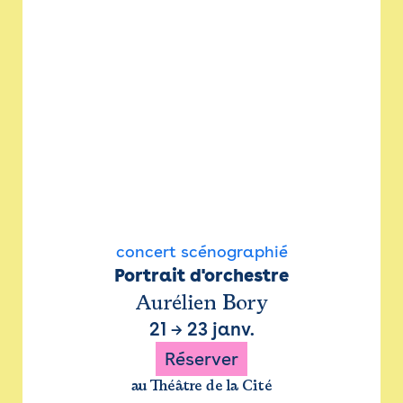
concert scénographié
Portrait d'orchestre
Aurélien Bory
21
→
23 janv.
Réserver
au Théâtre de la Cité