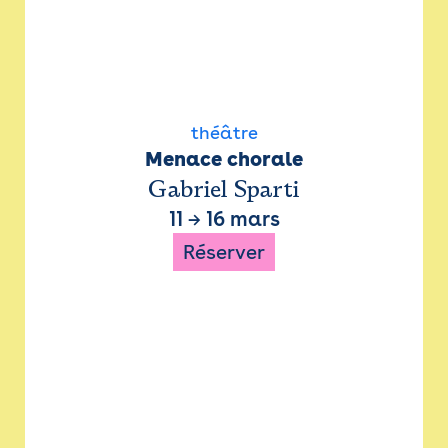
théâtre
Menace chorale
Gabriel Sparti
11
→
16 mars
Réserver