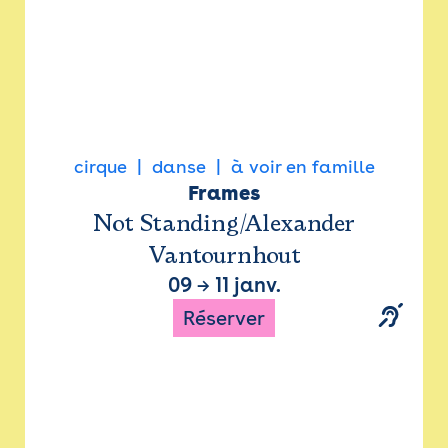
cirque
danse
à voir en famille
Frames
Not Standing/Alexander
Vantournhout
09
→
11 janv.
Réserver