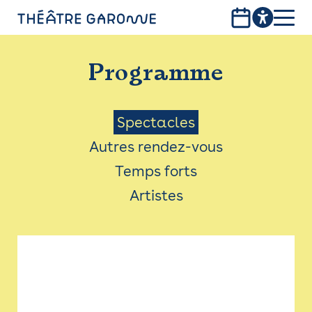
Aller
au
contenu
PROGRAMME
principal
Programme
INFOS PRATIQUES
AVEC LES PUBLICS
Menu
Spectacles
Autres rendez-vous
ACCESSIBILITÉ
Saison
Temps forts
LES PRODUCTIONS
Artistes
LE THÉÂTRE
Bistro
Billetterie