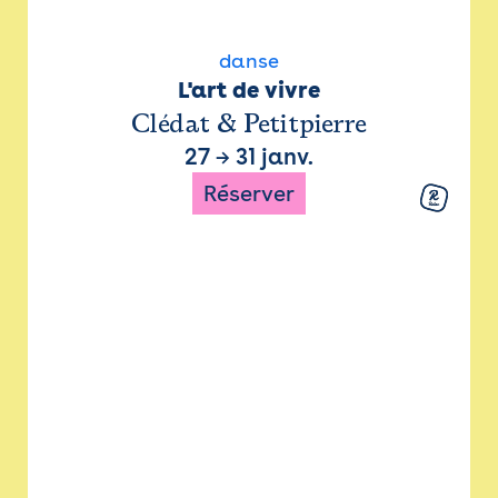
danse
L'art de vivre
Clédat & Petitpierre
27
→
31 janv.
Réserver