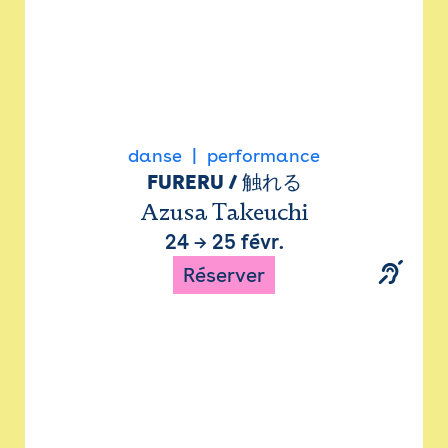
danse
performance
FURERU / 触れる
Azusa Takeuchi
24
→
25 févr.
Réserver