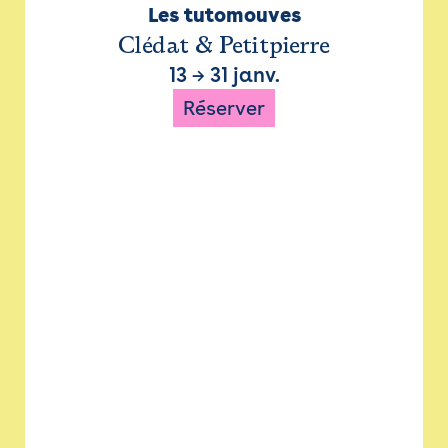
Les tutomouves
Clédat & Petitpierre
13
→
31 janv.
Réserver