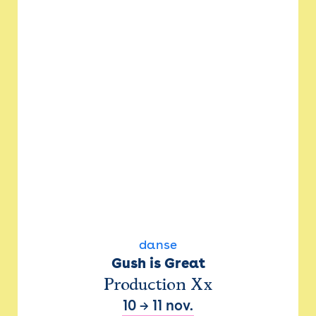
danse
Gush is Great
Production Xx
10
→
11 nov.