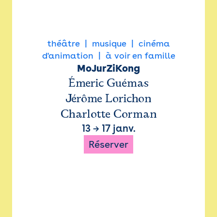
théâtre
musique
cinéma
d'animation
à voir en famille
MoJurZiKong
Émeric Guémas
Jérôme Lorichon
Charlotte Corman
13
→
17 janv.
Réserver