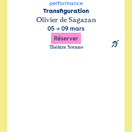
performance
Transfiguration
Olivier de Sagazan
05
→
09 mars
Réserver
Théâtre Sorano