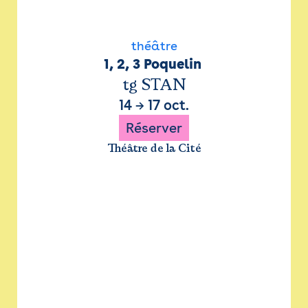
théâtre
1, 2, 3 Poquelin 
tg STAN
14
→
17 oct.
Réserver
Théâtre de la Cité