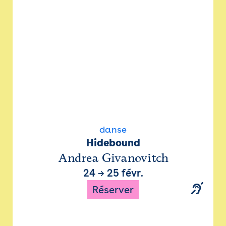
danse
Hidebound
Andrea Givanovitch
24
→
25 févr.
Réserver