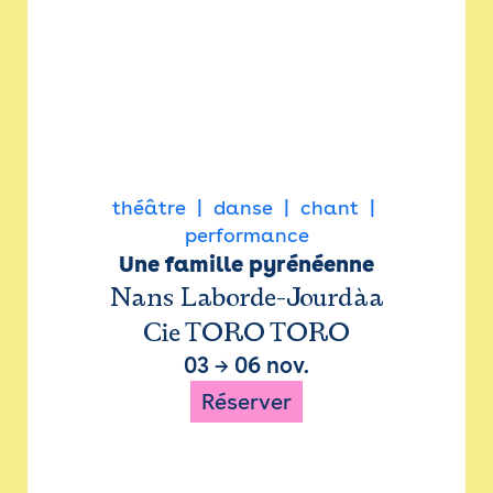
théâtre
danse
chant
performance
Une famille pyrénéenne
Nans Laborde-Jourdàa
Cie TORO TORO
03
→
06 nov.
Réserver