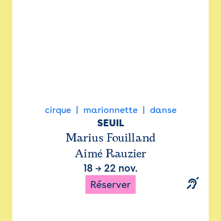
cirque
marionnette
danse
SEUIL
Marius Fouilland
Aimé Rauzier
18
→
22 nov.
Réserver