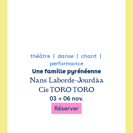
théâtre
danse
chant
performance
Une famille pyrénéenne
Nans Laborde-Jourdàa
Cie TORO TORO
03
→
06 nov.
Réserver