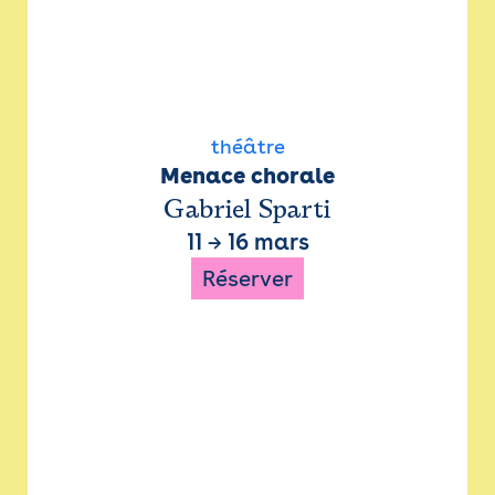
théâtre
Menace chorale
Gabriel Sparti
11
→
16 mars
Réserver