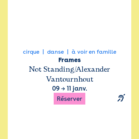
cirque
danse
à voir en famille
Frames
Not Standing/Alexander
Vantournhout
09
→
11 janv.
Réserver