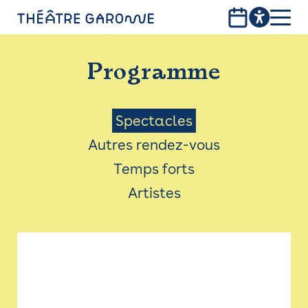
Aller
au
contenu
PROGRAMME
principal
Programme
INFOS PRATIQUES
AVEC LES PUBLICS
Menu
Spectacles
Autres rendez-vous
ACCESSIBILITÉ
Saison
Temps forts
LES PRODUCTIONS
Artistes
LE THÉÂTRE
Bistro
Billetterie