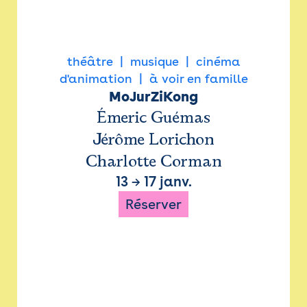
théâtre
musique
cinéma
d'animation
à voir en famille
MoJurZiKong
Émeric Guémas
Jérôme Lorichon
Charlotte Corman
13
→
17 janv.
Réserver