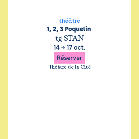
théâtre
1, 2, 3 Poquelin 
tg STAN
14
→
17 oct.
Réserver
Théâtre de la Cité