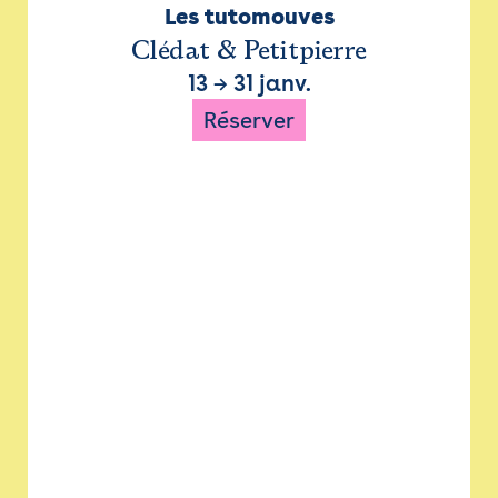
Les tutomouves
Clédat & Petitpierre
13
→
31 janv.
Réserver