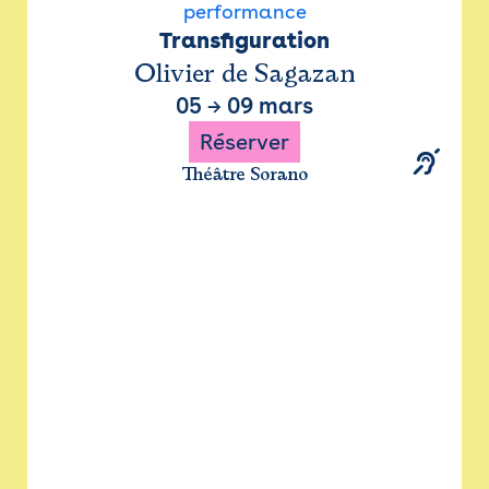
performance
Transfiguration
Olivier de Sagazan
05
→
09 mars
Réserver
Théâtre Sorano