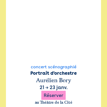
concert scénographié
Portrait d'orchestre
Aurélien Bory
21
→
23 janv.
Réserver
au Théâtre de la Cité