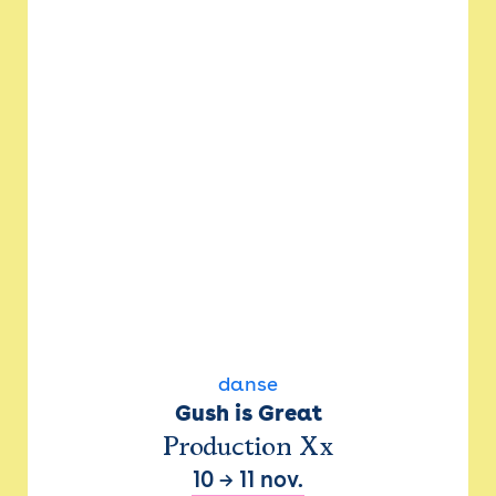
danse
Gush is Great
Production Xx
10
→
11 nov.