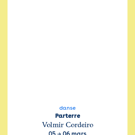
danse
Parterre
Volmir Cordeiro
05
→
06 mars