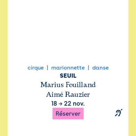
cirque
marionnette
danse
SEUIL
Marius Fouilland
Aimé Rauzier
18
→
22 nov.
Réserver