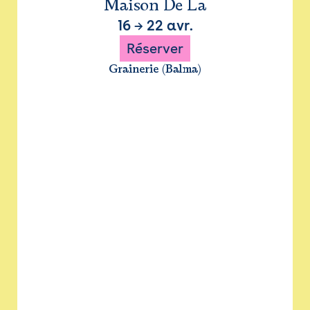
Maison De La
16
→
22 avr.
Réserver
Grainerie (Balma)