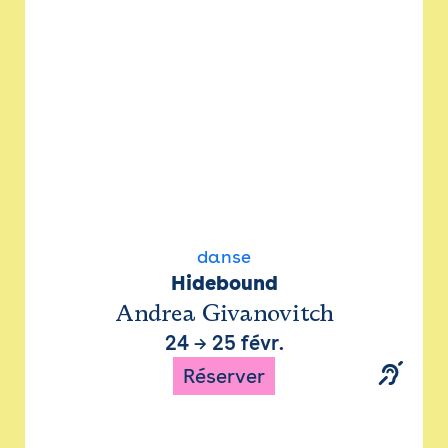
danse
Hidebound
Andrea Givanovitch
24
→
25 févr.
Réserver