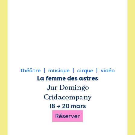
théâtre
musique
cirque
vidéo
La femme des astres
Jur Domingo
Cridacompany
18
→
20 mars
Réserver