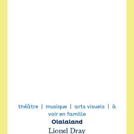
théâtre
musique
arts visuels
à
voir en famille
Olalaland
Lionel Dray