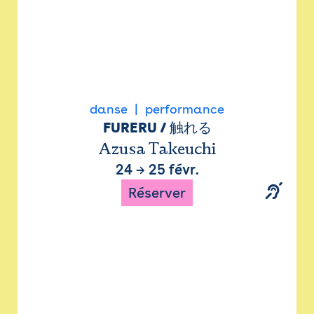
danse
performance
FURERU / 触れる
Azusa Takeuchi
24
→
25 févr.
Réserver