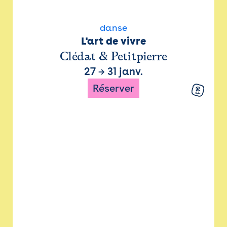
danse
L'art de vivre
Clédat & Petitpierre
27
→
31 janv.
Réserver