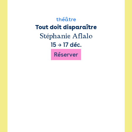
théâtre
Tout doit disparaître
Stéphanie Aflalo
15
→
17 déc.
Réserver