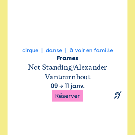
cirque
danse
à voir en famille
Frames
Not Standing/Alexander
Vantournhout
09
→
11 janv.
Réserver