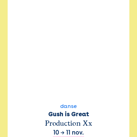
danse
Gush is Great
Production Xx
10
→
11 nov.