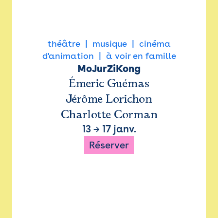
théâtre
musique
cinéma
d'animation
à voir en famille
MoJurZiKong
Émeric Guémas
Jérôme Lorichon
Charlotte Corman
13
→
17 janv.
Réserver