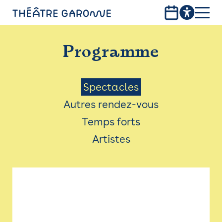
Aller
au
contenu
PROGRAMME
principal
Programme
INFOS PRATIQUES
AVEC LES PUBLICS
Menu
Spectacles
Autres rendez-vous
ACCESSIBILITÉ
Saison
Temps forts
LES PRODUCTIONS
Artistes
LE THÉÂTRE
Bistro
Billetterie