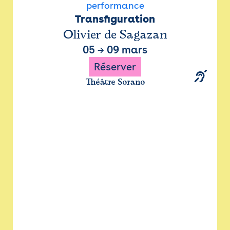
performance
Transfiguration
Olivier de Sagazan
05
→
09 mars
Réserver
Théâtre Sorano