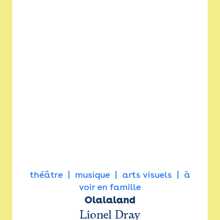
théâtre
musique
arts visuels
à
voir en famille
Olalaland
Lionel Dray