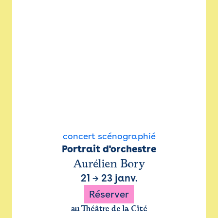
concert scénographié
Portrait d'orchestre
Aurélien Bory
21
→
23 janv.
Réserver
au Théâtre de la Cité