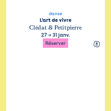
danse
L'art de vivre
Clédat & Petitpierre
27
→
31 janv.
Réserver