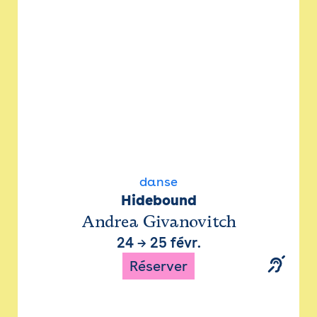
danse
Hidebound
Andrea Givanovitch
24
→
25 févr.
Réserver