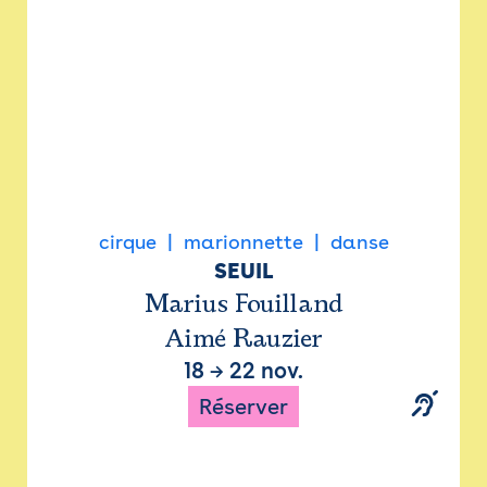
cirque
marionnette
danse
SEUIL
Marius Fouilland
Aimé Rauzier
18
→
22 nov.
Réserver