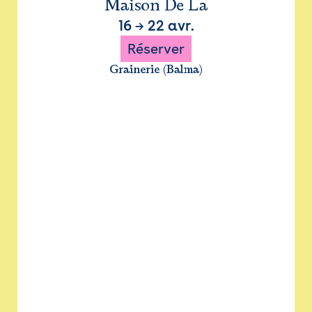
Maison De La
16
→
22 avr.
Réserver
Grainerie (Balma)