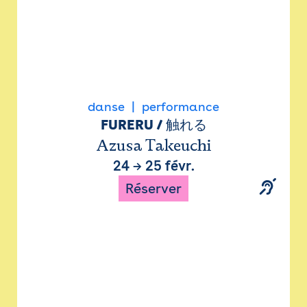
danse
performance
FURERU / 触れる
Azusa Takeuchi
24
→
25 févr.
Réserver