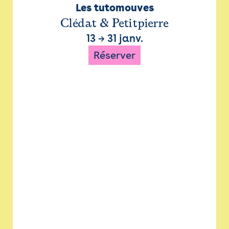
Les tutomouves
Clédat & Petitpierre
13
→
31 janv.
Réserver