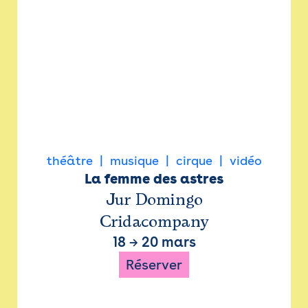
théâtre
musique
cirque
vidéo
La femme des astres
Jur Domingo
Cridacompany
18
→
20 mars
Réserver