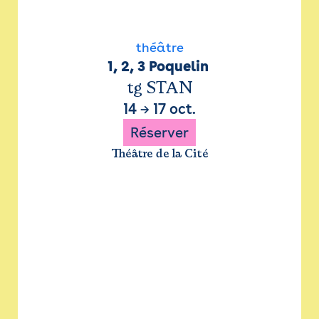
théâtre
1, 2, 3 Poquelin 
tg STAN
14
→
17 oct.
Réserver
Théâtre de la Cité