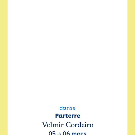
danse
Parterre
Volmir Cordeiro
05
→
06 mars