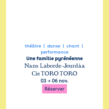
théâtre
danse
chant
performance
Une famille pyrénéenne
Nans Laborde-Jourdàa
Cie TORO TORO
03
→
06 nov.
Réserver