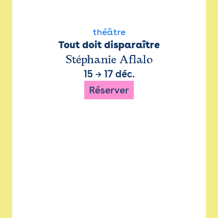
théâtre
Tout doit disparaître
Stéphanie Aflalo
15
→
17 déc.
Réserver