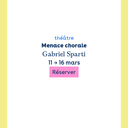
théâtre
Menace chorale
Gabriel Sparti
11
→
16 mars
Réserver