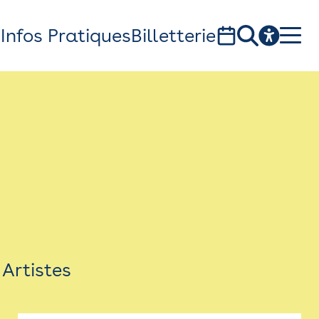
s
Infos Pratiques
Billetterie
Bistro
Billetterie
Newsletter
Espace presse
Artistes
théâtre Garonne, scène européenne
1, av. du Chateau d'eau - 31300 Toulouse