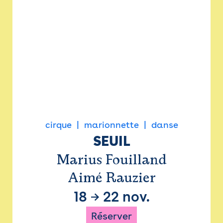
cirque
marionnette
danse
SEUIL
Marius Fouilland
Aimé Rauzier
18
→
22 nov.
Réserver