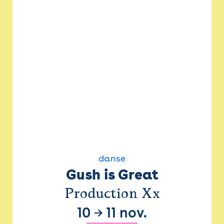
danse
Gush is Great
Production Xx
10
→
11 nov.