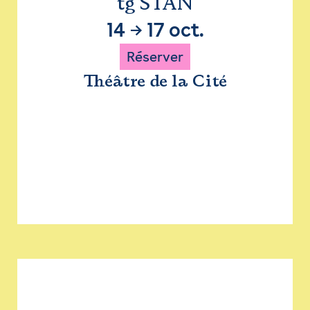
tg STAN
14
→
17 oct.
Réserver
Théâtre de la Cité