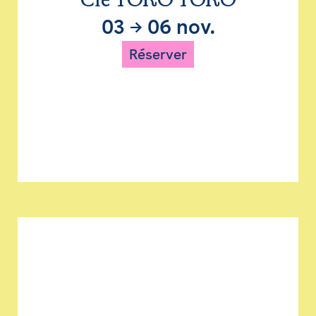
Cie TORO TORO
03
→
06 nov.
Réserver