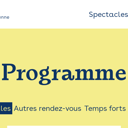
Spectacle
Top
Bar
/
Programme
Menu
les
Autres rendez-vous
Temps forts
on