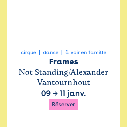
cirque
danse
à voir en famille
Frames
Not Standing/Alexander
Vantournhout
09
→
11 janv.
Réserver