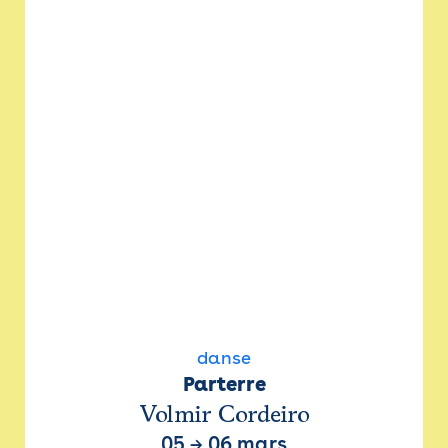
danse
Parterre
Volmir Cordeiro
05
→
06 mars