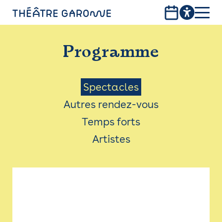
Aller
au
contenu
PROGRAMME
principal
Programme
INFOS PRATIQUES
AVEC LES PUBLICS
Menu
Spectacles
Autres rendez-vous
ACCESSIBILITÉ
Saison
Temps forts
LES PRODUCTIONS
Artistes
LE THÉÂTRE
Bistro
Billetterie