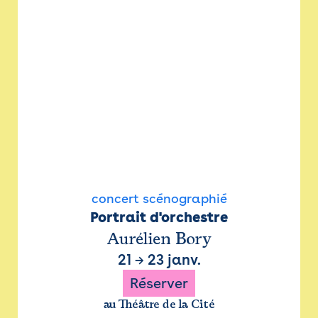
concert scénographié
Portrait d'orchestre
Aurélien Bory
21
→
23 janv.
Réserver
au Théâtre de la Cité