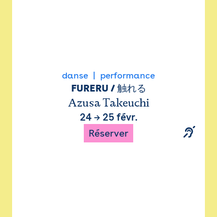
danse
performance
FURERU / 触れる
Azusa Takeuchi
24
→
25 févr.
Réserver