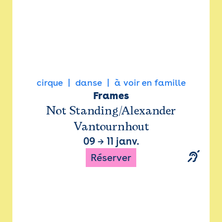
cirque
danse
à voir en famille
Frames
Not Standing/Alexander
Vantournhout
09
→
11 janv.
Réserver