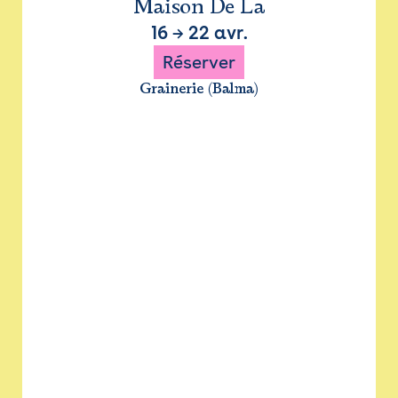
Maison De La
16
→
22 avr.
Réserver
Grainerie (Balma)