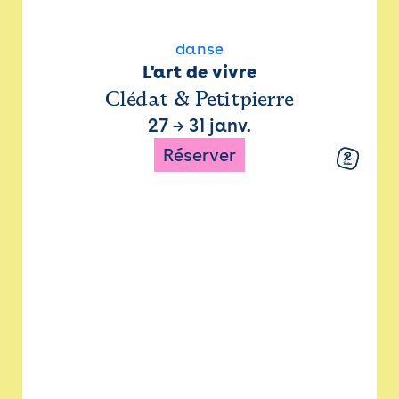
danse
L'art de vivre
Clédat & Petitpierre
27
→
31 janv.
Réserver