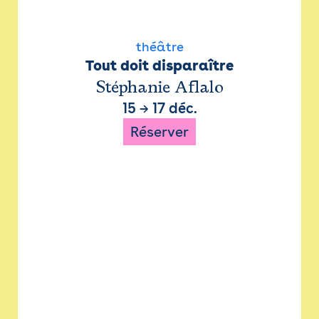
théâtre
Tout doit disparaître
Stéphanie Aflalo
15
→
17 déc.
Réserver