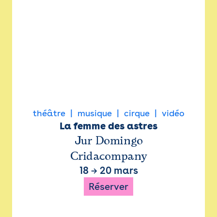
théâtre
musique
cirque
vidéo
La femme des astres
Jur Domingo
Cridacompany
18
→
20 mars
Réserver