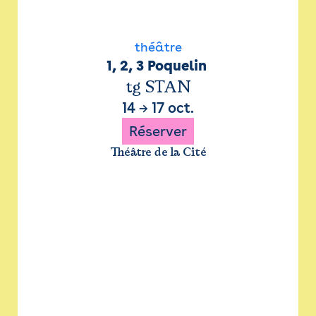
théâtre
1, 2, 3 Poquelin 
tg STAN
14
→
17 oct.
Réserver
Théâtre de la Cité