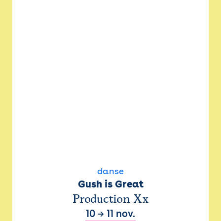
danse
Gush is Great
Production Xx
10
→
11 nov.