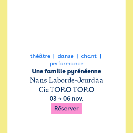
théâtre
danse
chant
performance
Une famille pyrénéenne
Nans Laborde-Jourdàa
Cie TORO TORO
03
→
06 nov.
Réserver