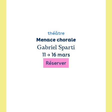
théâtre
Menace chorale
Gabriel Sparti
11
→
16 mars
Réserver