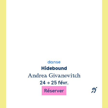
danse
Hidebound
Andrea Givanovitch
24
→
25 févr.
Réserver