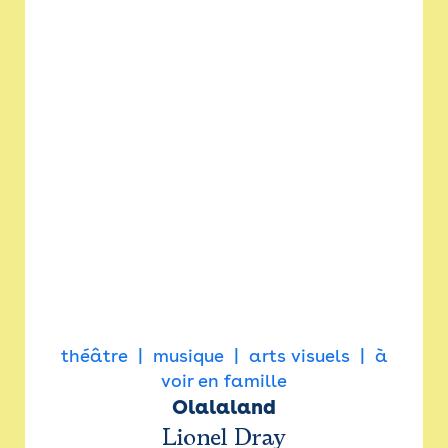
théâtre
musique
arts visuels
à
voir en famille
Olalaland
Lionel Dray