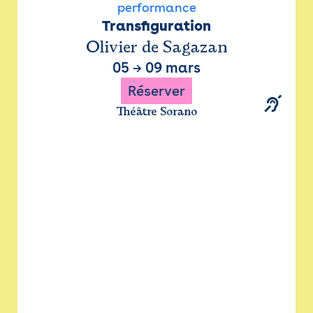
performance
Transfiguration
Olivier de Sagazan
05
→
09 mars
Réserver
Théâtre Sorano