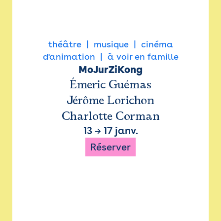
théâtre
musique
cinéma
d'animation
à voir en famille
MoJurZiKong
Émeric Guémas
Jérôme Lorichon
Charlotte Corman
13
→
17 janv.
Réserver