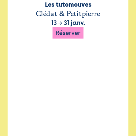
Les tutomouves
Clédat & Petitpierre
13
→
31 janv.
Réserver