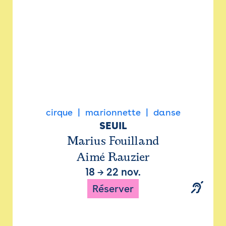
cirque
marionnette
danse
SEUIL
Marius Fouilland
Aimé Rauzier
18
→
22 nov.
Réserver