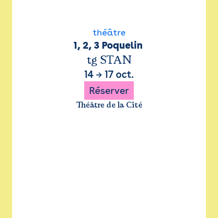
théâtre
1, 2, 3 Poquelin 
tg STAN
14
→
17 oct.
Réserver
Théâtre de la Cité