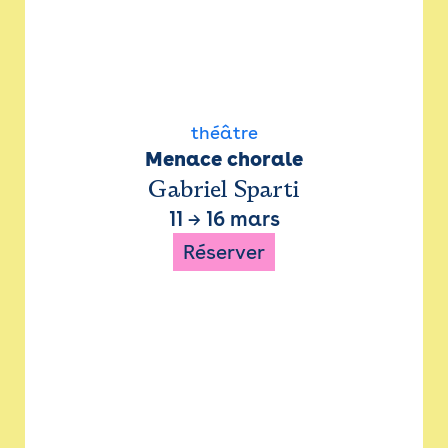
théâtre
Menace chorale
Gabriel Sparti
11
→
16 mars
Réserver