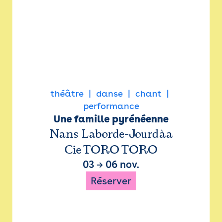
théâtre
danse
chant
performance
Une famille pyrénéenne
Nans Laborde-Jourdàa
Cie TORO TORO
03
→
06 nov.
Réserver