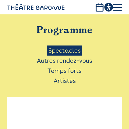
Aller
au
contenu
PROGRAMME
principal
Programme
INFOS PRATIQUES
AVEC LES PUBLICS
Menu
Spectacles
Autres rendez-vous
ACCESSIBILITÉ
Saison
Temps forts
LES PRODUCTIONS
Artistes
LE THÉÂTRE
Bistro
Billetterie