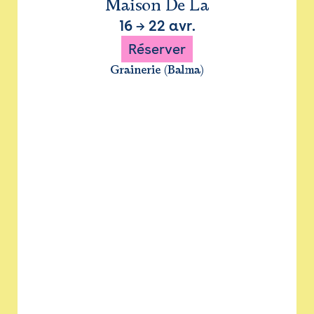
Maison De La
16
→
22 avr.
Réserver
Grainerie (Balma)