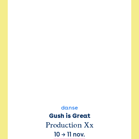
danse
Gush is Great
Production Xx
10
→
11 nov.