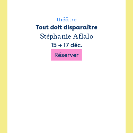
théâtre
Tout doit disparaître
Stéphanie Aflalo
15
→
17 déc.
Réserver