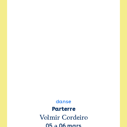
danse
Parterre
Volmir Cordeiro
05
→
06 mars