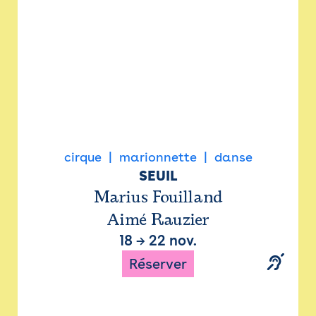
cirque
marionnette
danse
SEUIL
Marius Fouilland
Aimé Rauzier
18
→
22 nov.
Réserver