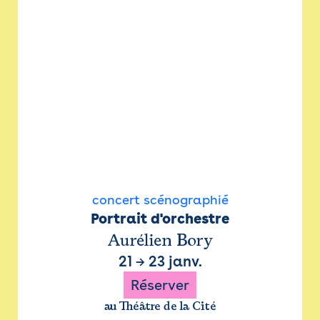
concert scénographié
Portrait d'orchestre
Aurélien Bory
21
→
23 janv.
Réserver
au Théâtre de la Cité