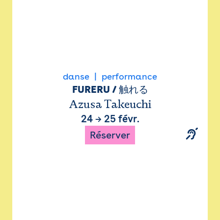
danse
performance
FURERU / 触れる
Azusa Takeuchi
24
→
25 févr.
Réserver