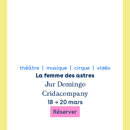
théâtre
musique
cirque
vidéo
La femme des astres
Jur Domingo
Cridacompany
18
→
20 mars
Réserver