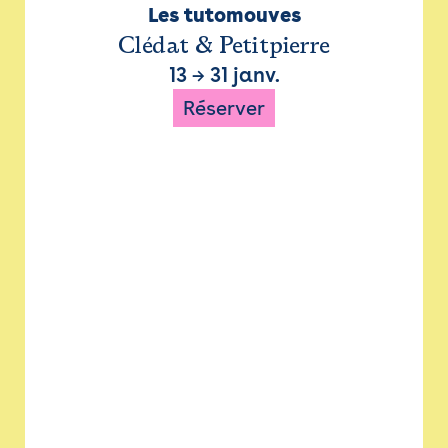
Les tutomouves
Clédat & Petitpierre
13
→
31 janv.
Réserver