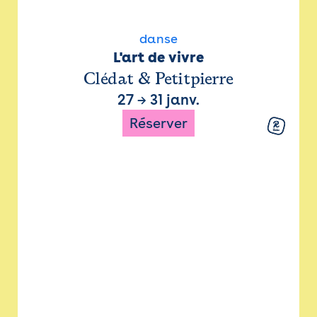
danse
L'art de vivre
Clédat & Petitpierre
27
→
31 janv.
Réserver