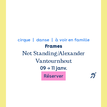
cirque
danse
à voir en famille
Frames
Not Standing/Alexander
Vantournhout
09
→
11 janv.
Réserver