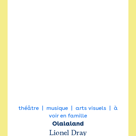
théâtre
musique
arts visuels
à
voir en famille
Olalaland
Lionel Dray