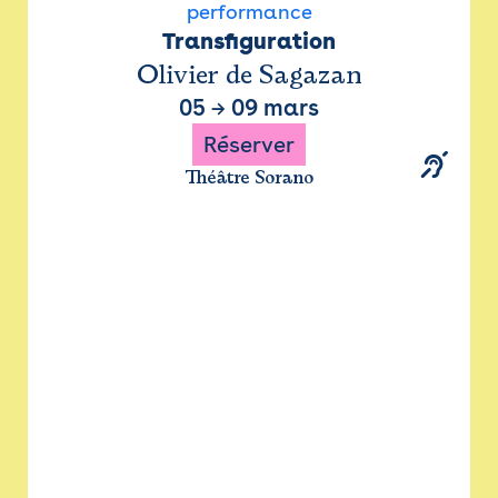
performance
Transfiguration
Olivier de Sagazan
05
→
09 mars
Réserver
Théâtre Sorano