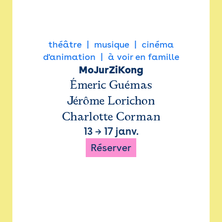
théâtre
musique
cinéma
d'animation
à voir en famille
MoJurZiKong
Émeric Guémas
Jérôme Lorichon
Charlotte Corman
13
→
17 janv.
Réserver