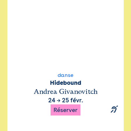
danse
Hidebound
Andrea Givanovitch
24
→
25 févr.
Réserver