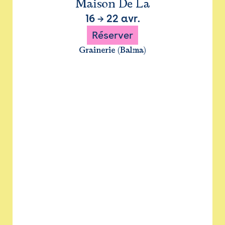
Maison De La
16
→
22 avr.
Réserver
Grainerie (Balma)