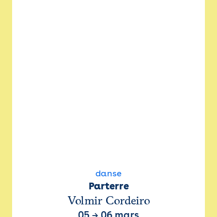
danse
Parterre
Volmir Cordeiro
05
→
06 mars