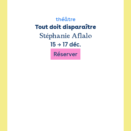
théâtre
Tout doit disparaître
Stéphanie Aflalo
15
→
17 déc.
Réserver