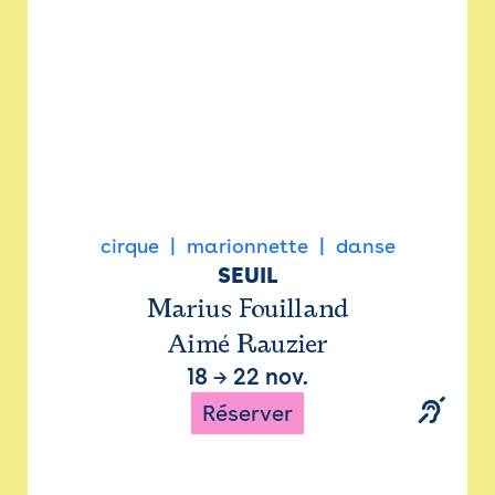
cirque
marionnette
danse
SEUIL
Marius Fouilland
Aimé Rauzier
18
→
22 nov.
Réserver