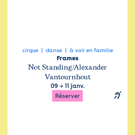
cirque
danse
à voir en famille
Frames
Not Standing/Alexander
Vantournhout
09
→
11 janv.
Réserver