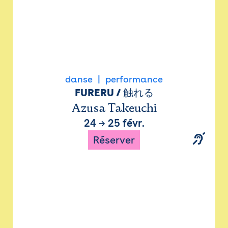
danse
performance
FURERU / 触れる
Azusa Takeuchi
24
→
25 févr.
Réserver