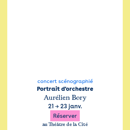
concert scénographié
Portrait d'orchestre
Aurélien Bory
21
→
23 janv.
Réserver
au Théâtre de la Cité