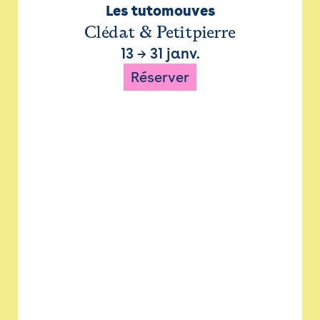
Les tutomouves
Clédat & Petitpierre
13
→
31 janv.
Réserver