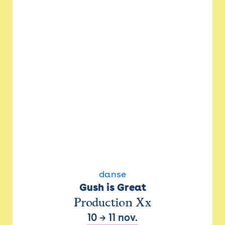
danse
Gush is Great
Production Xx
10
→
11 nov.