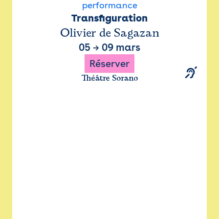
performance
Transfiguration
Olivier de Sagazan
05
→
09 mars
Réserver
Théâtre Sorano