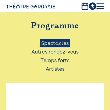
Aller
au
contenu
PROGRAMME
principal
Programme
INFOS PRATIQUES
AVEC LES PUBLICS
Menu
Spectacles
Autres rendez-vous
ACCESSIBILITÉ
Saison
Temps forts
LES PRODUCTIONS
Artistes
LE THÉÂTRE
Bistro
Billetterie