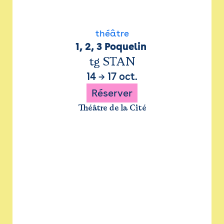
théâtre
1, 2, 3 Poquelin 
tg STAN
14
→
17 oct.
Réserver
Théâtre de la Cité