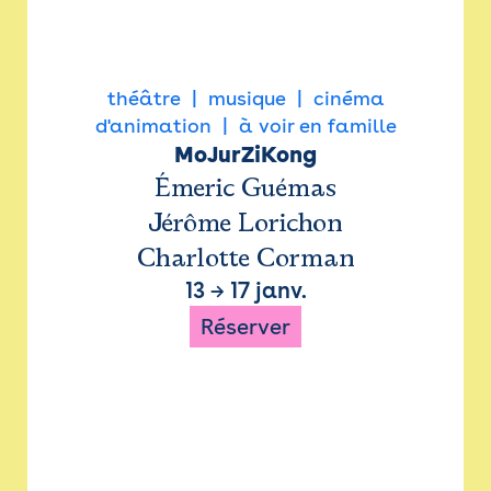
théâtre
musique
cinéma
d'animation
à voir en famille
MoJurZiKong
Émeric Guémas
Jérôme Lorichon
Charlotte Corman
13
→
17 janv.
Réserver