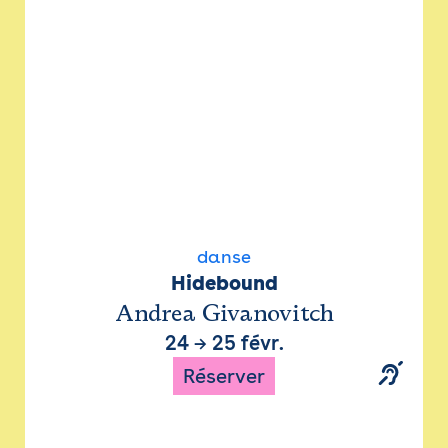
danse
Hidebound
Andrea Givanovitch
24
→
25 févr.
Réserver