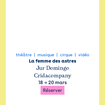
théâtre
musique
cirque
vidéo
La femme des astres
Jur Domingo
Cridacompany
18
→
20 mars
Réserver