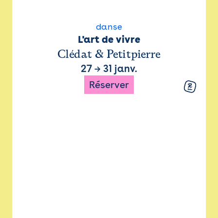
danse
L'art de vivre
Clédat & Petitpierre
27
→
31 janv.
Réserver