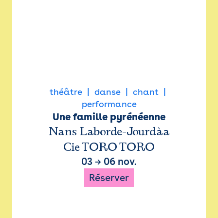
théâtre
danse
chant
performance
Une famille pyrénéenne
Nans Laborde-Jourdàa
Cie TORO TORO
03
→
06 nov.
Réserver