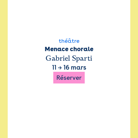
théâtre
Menace chorale
Gabriel Sparti
11
→
16 mars
Réserver