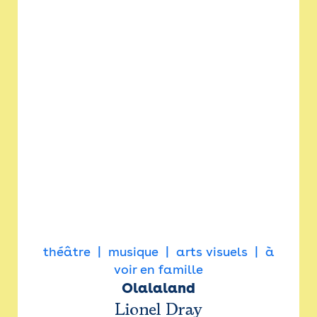
théâtre
musique
arts visuels
à
voir en famille
Olalaland
Lionel Dray