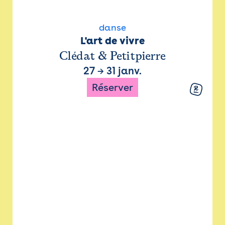
danse
L'art de vivre
Clédat & Petitpierre
27
→
31 janv.
Réserver