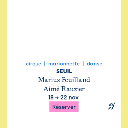
cirque
marionnette
danse
SEUIL
Marius Fouilland
Aimé Rauzier
18
→
22 nov.
Réserver