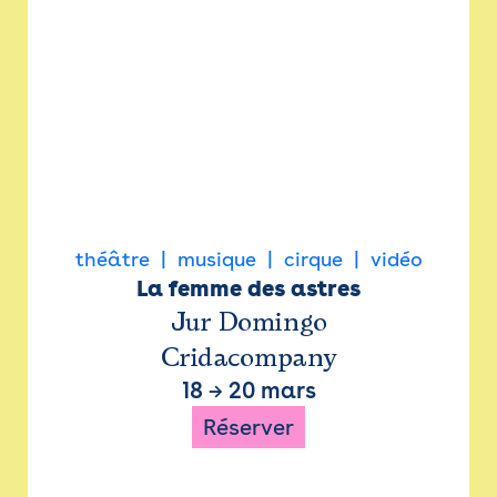
théâtre
musique
cirque
vidéo
La femme des astres
Jur Domingo
Cridacompany
18
→
20 mars
Réserver