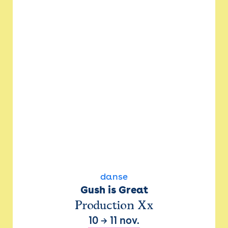
danse
Gush is Great
Production Xx
10
→
11 nov.