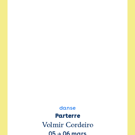
danse
Parterre
Volmir Cordeiro
05
→
06 mars