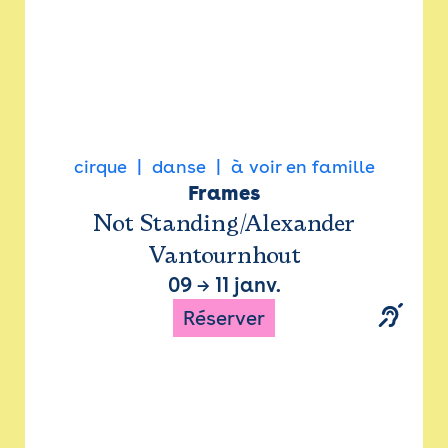
cirque
danse
à voir en famille
Frames
Not Standing/Alexander
Vantournhout
09
→
11 janv.
Réserver