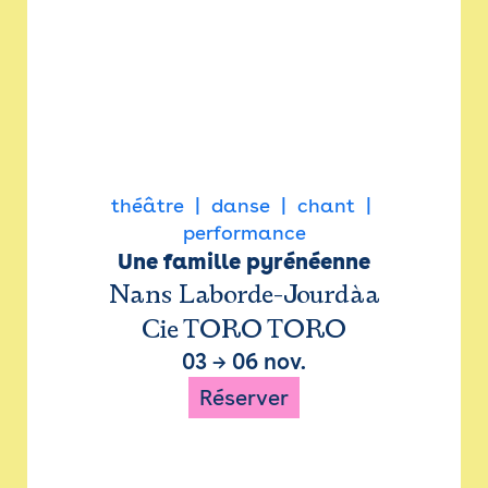
théâtre
danse
chant
performance
Une famille pyrénéenne
Nans Laborde-Jourdàa
Cie TORO TORO
03
→
06 nov.
Réserver