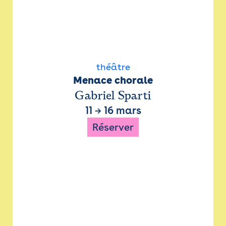
théâtre
Menace chorale
Gabriel Sparti
11
→
16 mars
Réserver