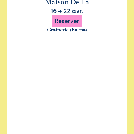
Maison De La
16
→
22 avr.
Réserver
Grainerie (Balma)