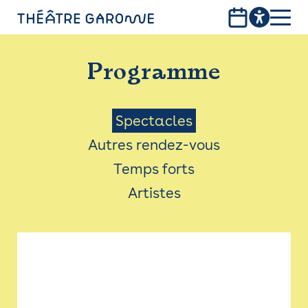
Aller
au
contenu
PROGRAMME
principal
Programme
INFOS PRATIQUES
AVEC LES PUBLICS
Menu
Spectacles
Autres rendez-vous
ACCESSIBILITÉ
Saison
Temps forts
LES PRODUCTIONS
Artistes
LE THÉÂTRE
Bistro
Billetterie