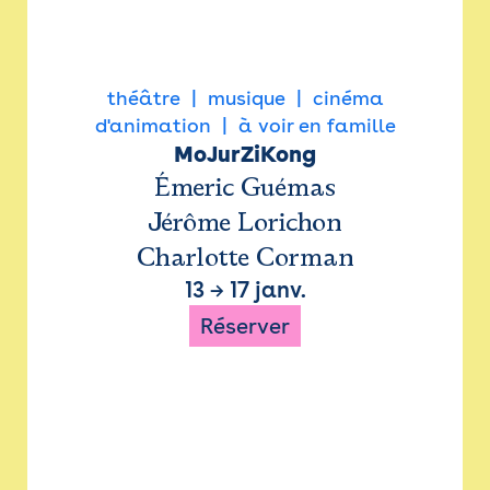
théâtre
musique
cinéma
d'animation
à voir en famille
MoJurZiKong
Émeric Guémas
Jérôme Lorichon
Charlotte Corman
13
→
17 janv.
Réserver