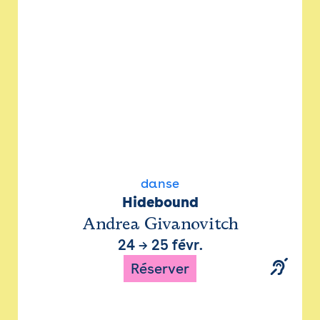
danse
Hidebound
Andrea Givanovitch
24
→
25 févr.
Réserver