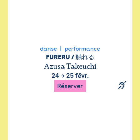
danse
performance
FURERU / 触れる
Azusa Takeuchi
24
→
25 févr.
Réserver