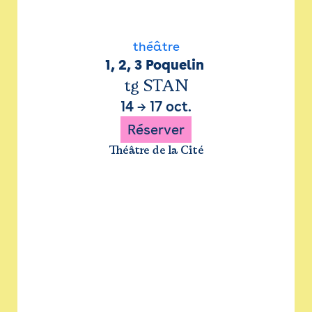
théâtre
1, 2, 3 Poquelin 
tg STAN
14
→
17 oct.
Réserver
Théâtre de la Cité