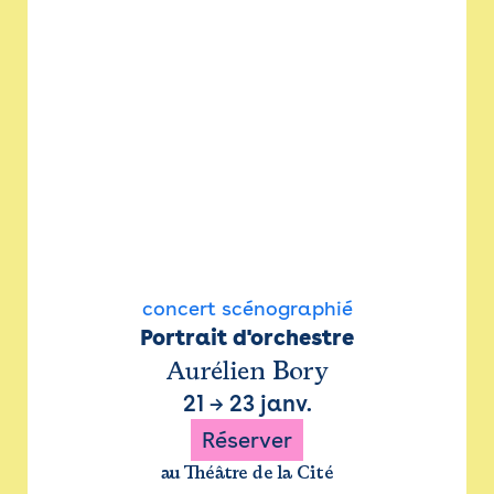
concert scénographié
Portrait d'orchestre
Aurélien Bory
21
→
23 janv.
Réserver
au Théâtre de la Cité