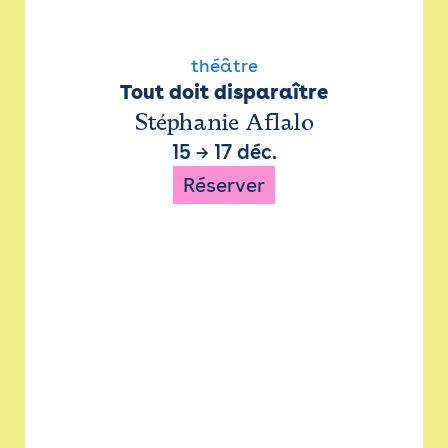
théâtre
Tout doit disparaître
Stéphanie Aflalo
15
→
17 déc.
Réserver