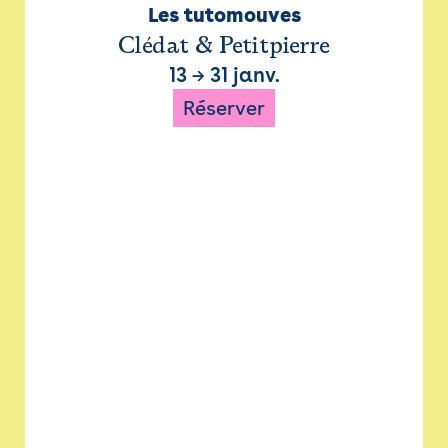
Les tutomouves
Clédat & Petitpierre
13
→
31 janv.
Réserver