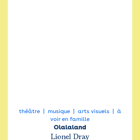
théâtre
musique
arts visuels
à
voir en famille
Olalaland
Lionel Dray