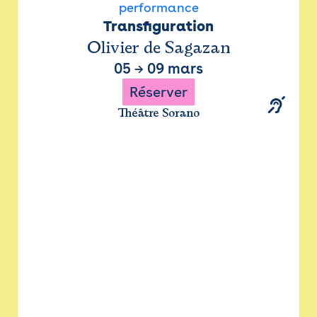
performance
Transfiguration
Olivier de Sagazan
05
→
09 mars
Réserver
Théâtre Sorano