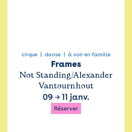
cirque
danse
à voir en famille
Frames
Not Standing/Alexander
Vantournhout
09
→
11 janv.
Réserver