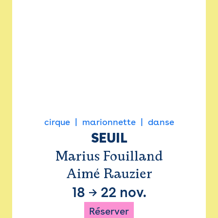
cirque
marionnette
danse
SEUIL
Marius Fouilland
Aimé Rauzier
18
→
22 nov.
Réserver