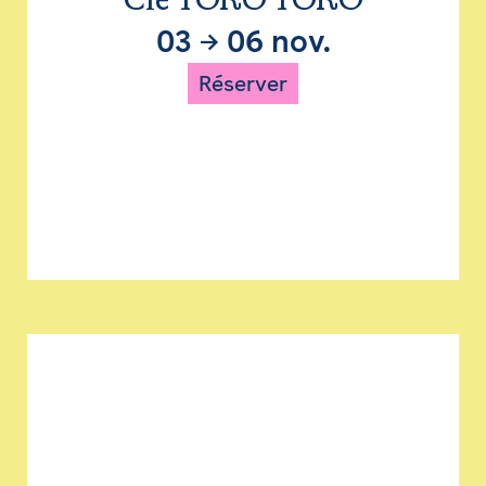
Cie TORO TORO
03
→
06 nov.
Réserver