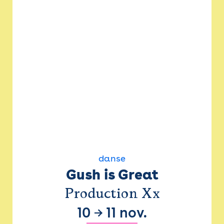
danse
Gush is Great
Production Xx
10
→
11 nov.