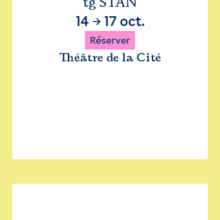
tg STAN
14
→
17 oct.
Réserver
Théâtre de la Cité