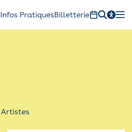
s
Infos Pratiques
Billetterie
Bistro
Billetterie
Newsletter
Espace presse
Artistes
théâtre Garonne, scène européenne
1, av. du Chateau d'eau - 31300 Toulouse