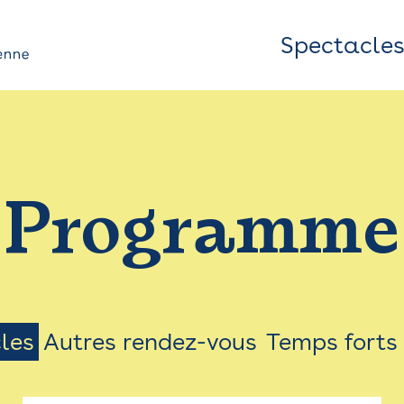
Spectacle
Top
Bar
/
Programme
Menu
les
Autres rendez-vous
Temps forts
on