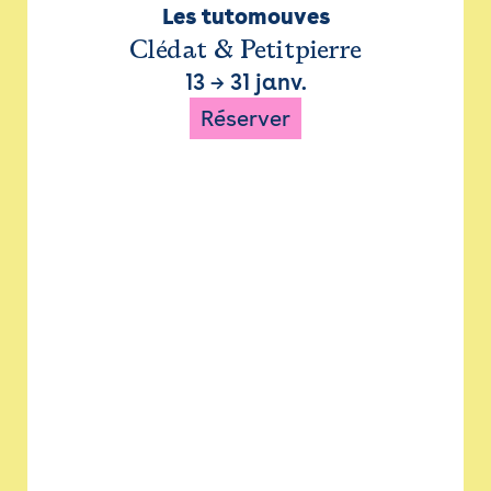
Les tutomouves
Clédat & Petitpierre
13
→
31 janv.
Réserver