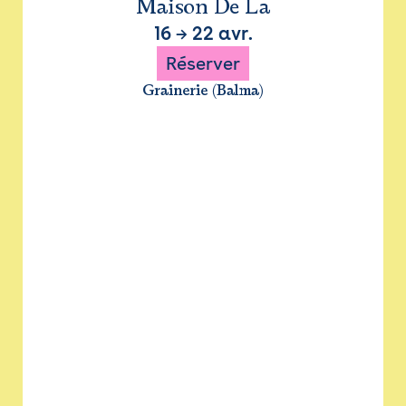
Maison De La
16
→
22 avr.
Réserver
Grainerie (Balma)