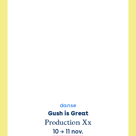
danse
Gush is Great
Production Xx
10
→
11 nov.