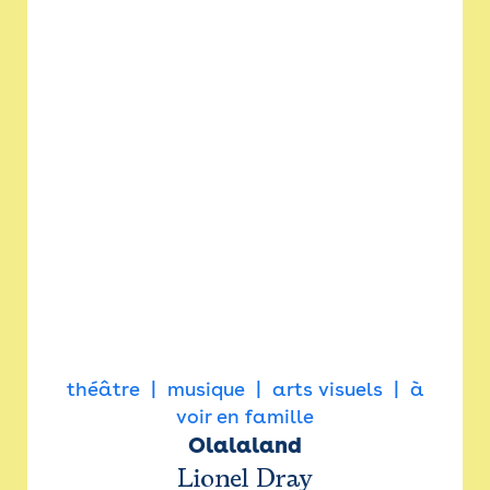
théâtre
musique
arts visuels
à
voir en famille
Olalaland
Lionel Dray