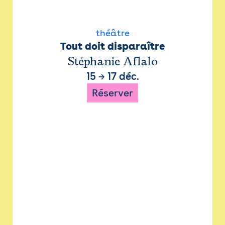
théâtre
Tout doit disparaître
Stéphanie Aflalo
15
→
17 déc.
Réserver