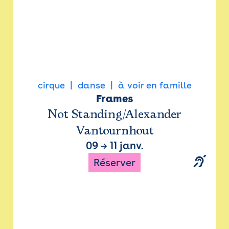
cirque
danse
à voir en famille
Frames
Not Standing/Alexander
Vantournhout
09
→
11 janv.
Réserver