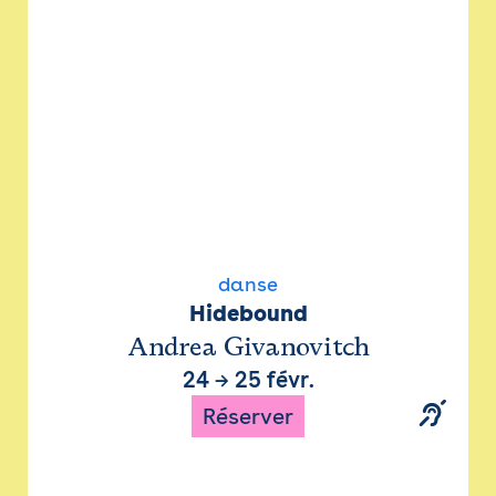
danse
Hidebound
Andrea Givanovitch
24
→
25 févr.
Réserver