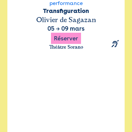
performance
Transfiguration
Olivier de Sagazan
05
→
09 mars
Réserver
Théâtre Sorano