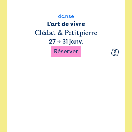
danse
L'art de vivre
Clédat & Petitpierre
27
→
31 janv.
Réserver