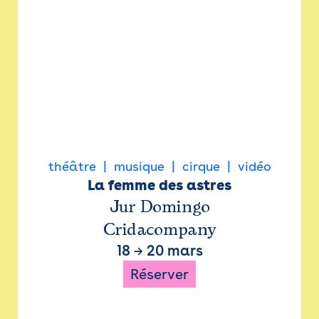
théâtre
musique
cirque
vidéo
La femme des astres
Jur Domingo
Cridacompany
18
→
20 mars
Réserver