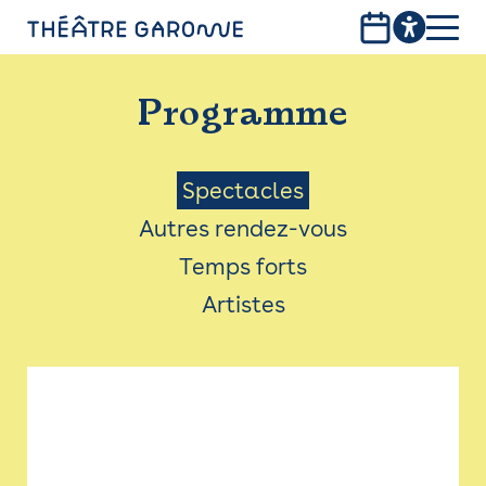
Aller
au
contenu
PROGRAMME
principal
Programme
INFOS PRATIQUES
AVEC LES PUBLICS
Menu
Spectacles
Autres rendez-vous
ACCESSIBILITÉ
Saison
Temps forts
LES PRODUCTIONS
Artistes
LE THÉÂTRE
Bistro
Billetterie