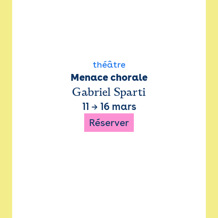
théâtre
Menace chorale
Gabriel Sparti
11
→
16 mars
Réserver