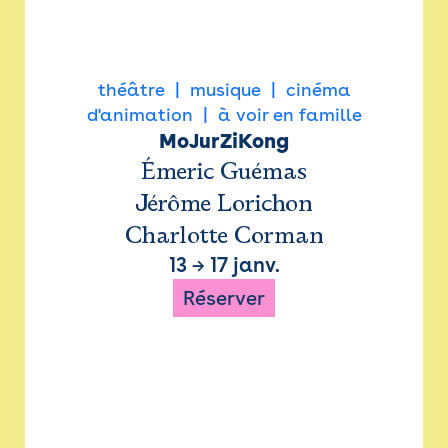
théâtre
musique
cinéma
d'animation
à voir en famille
MoJurZiKong
Émeric Guémas
Jérôme Lorichon
Charlotte Corman
13
→
17 janv.
Réserver