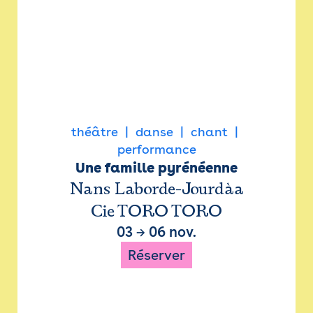
théâtre
danse
chant
performance
Une famille pyrénéenne
Nans Laborde-Jourdàa
Cie TORO TORO
03
→
06 nov.
Réserver