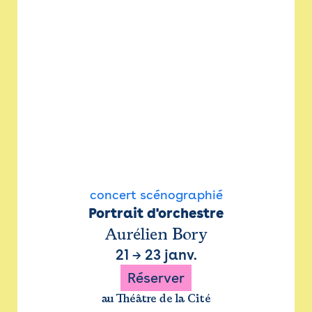
concert scénographié
Portrait d'orchestre
Aurélien Bory
21
→
23 janv.
Réserver
au Théâtre de la Cité