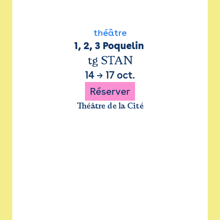
théâtre
1, 2, 3 Poquelin 
tg STAN
14
→
17 oct.
Réserver
Théâtre de la Cité