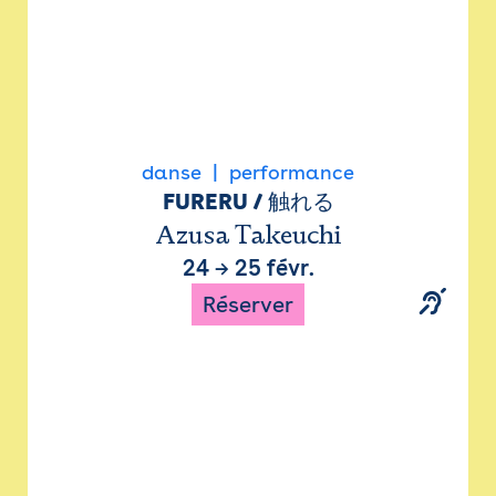
danse
performance
FURERU / 触れる
Azusa Takeuchi
24
→
25 févr.
Réserver