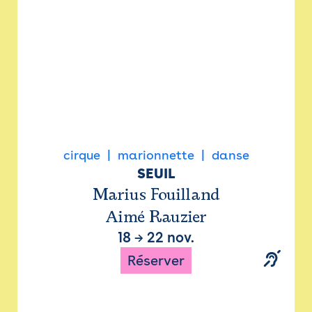
cirque
marionnette
danse
SEUIL
Marius Fouilland
Aimé Rauzier
18
→
22 nov.
Réserver