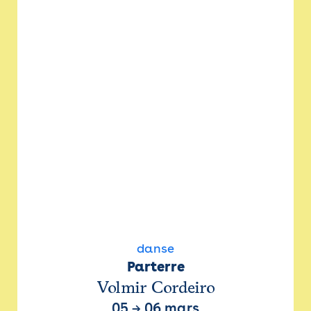
danse
Parterre
Volmir Cordeiro
05
→
06 mars