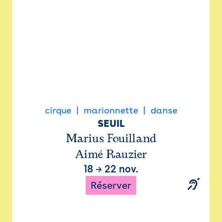
cirque
marionnette
danse
SEUIL
Marius Fouilland
Aimé Rauzier
18
→
22 nov.
Réserver