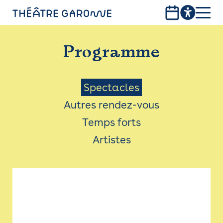
Aller
au
contenu
PROGRAMME
principal
Programme
INFOS PRATIQUES
AVEC LES PUBLICS
Menu
Spectacles
Autres rendez-vous
ACCESSIBILITÉ
Saison
Temps forts
LES PRODUCTIONS
Artistes
LE THÉÂTRE
Bistro
Billetterie