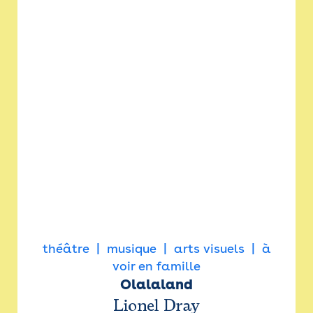
théâtre
musique
arts visuels
à
voir en famille
Olalaland
Lionel Dray