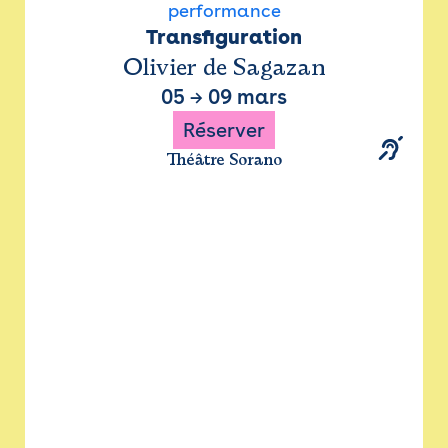
performance
Transfiguration
Olivier de Sagazan
05
→
09 mars
Réserver
Théâtre Sorano