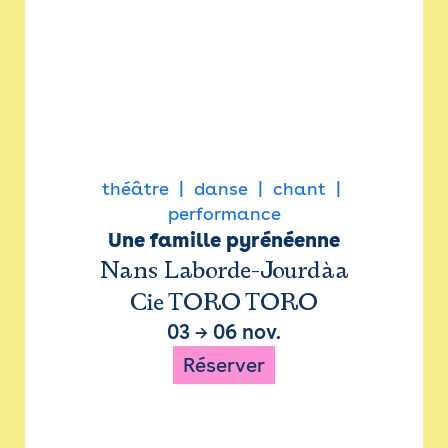
théâtre
danse
chant
performance
Une famille pyrénéenne
Nans Laborde-Jourdàa
Cie TORO TORO
03
→
06 nov.
Réserver