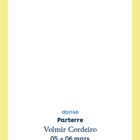
danse
Parterre
Volmir Cordeiro
05
→
06 mars