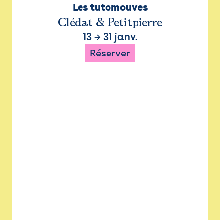
Les tutomouves
Clédat & Petitpierre
13
→
31 janv.
Réserver