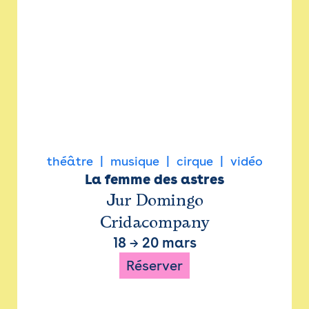
théâtre
musique
cirque
vidéo
La femme des astres
Jur Domingo
Cridacompany
18
→
20 mars
Réserver