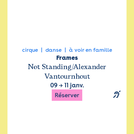
cirque
danse
à voir en famille
Frames
Not Standing/Alexander
Vantournhout
09
→
11 janv.
Réserver