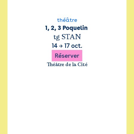
théâtre
1, 2, 3 Poquelin 
tg STAN
14
→
17 oct.
Réserver
Théâtre de la Cité