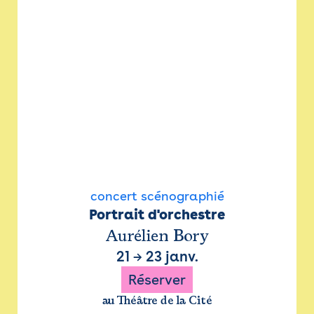
concert scénographié
Portrait d'orchestre
Aurélien Bory
21
→
23 janv.
Réserver
au Théâtre de la Cité