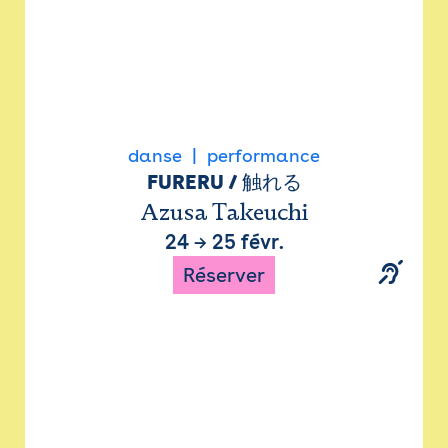
danse
performance
FURERU / 触れる
Azusa Takeuchi
24
→
25 févr.
Réserver