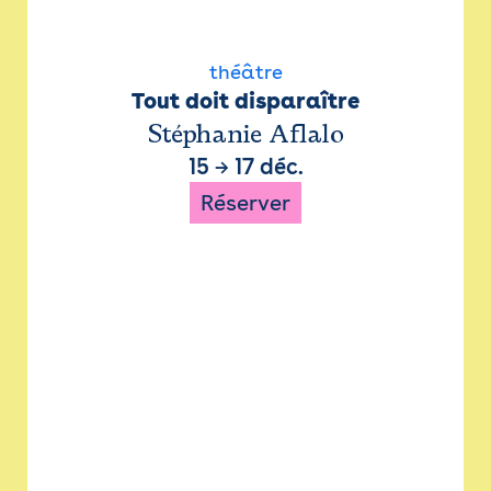
théâtre
Tout doit disparaître
Stéphanie Aflalo
15
→
17 déc.
Réserver