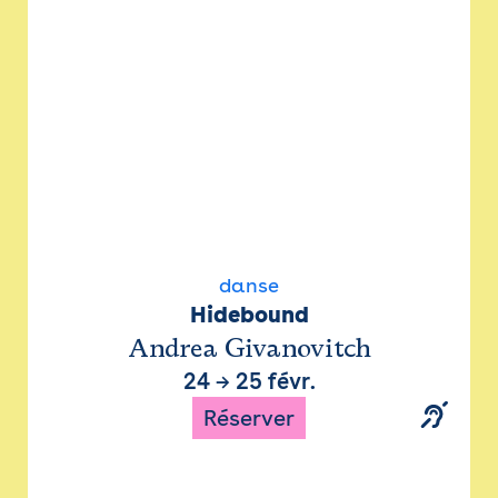
danse
Hidebound
Andrea Givanovitch
24
→
25 févr.
Réserver