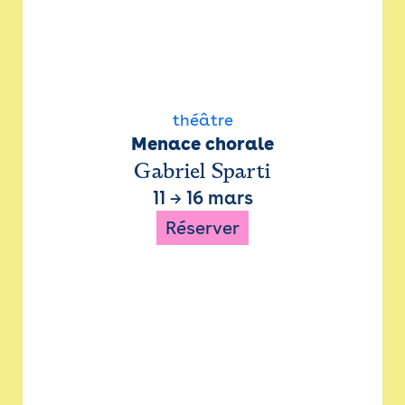
théâtre
Menace chorale
Gabriel Sparti
11
→
16 mars
Réserver