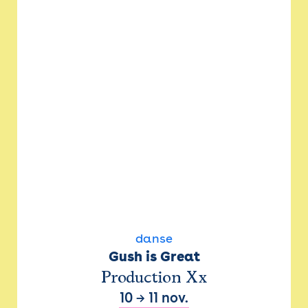
danse
Gush is Great
Production Xx
10
→
11 nov.