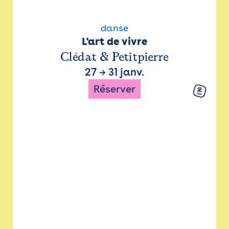
danse
L'art de vivre
Clédat & Petitpierre
27
→
31 janv.
Réserver