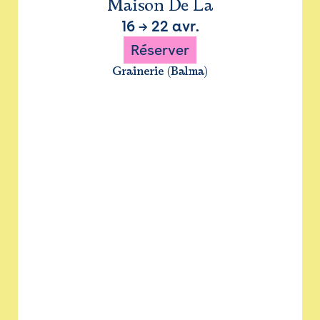
Maison De La
16
→
22 avr.
Réserver
Grainerie (Balma)