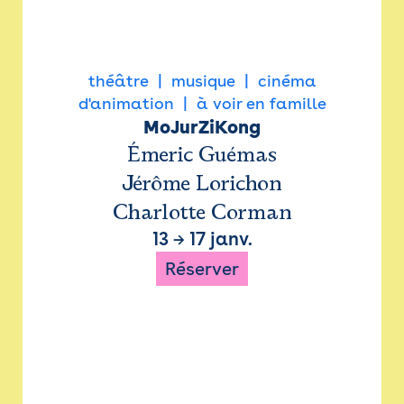
théâtre
musique
cinéma
d'animation
à voir en famille
MoJurZiKong
Émeric Guémas
Jérôme Lorichon
Charlotte Corman
13
→
17 janv.
Réserver