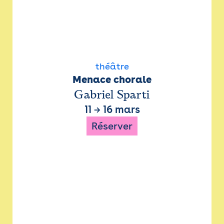
théâtre
Menace chorale
Gabriel Sparti
11
→
16 mars
Réserver