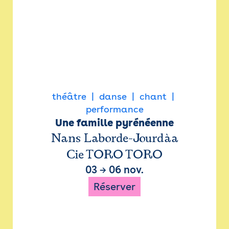
théâtre
danse
chant
performance
Une famille pyrénéenne
Nans Laborde-Jourdàa
Cie TORO TORO
03
→
06 nov.
Réserver