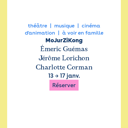
théâtre
musique
cinéma
d'animation
à voir en famille
MoJurZiKong
Émeric Guémas
Jérôme Lorichon
Charlotte Corman
13
→
17 janv.
Réserver