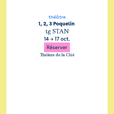
théâtre
1, 2, 3 Poquelin 
tg STAN
14
→
17 oct.
Réserver
Théâtre de la Cité