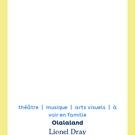
théâtre
musique
arts visuels
à
voir en famille
Olalaland
Lionel Dray