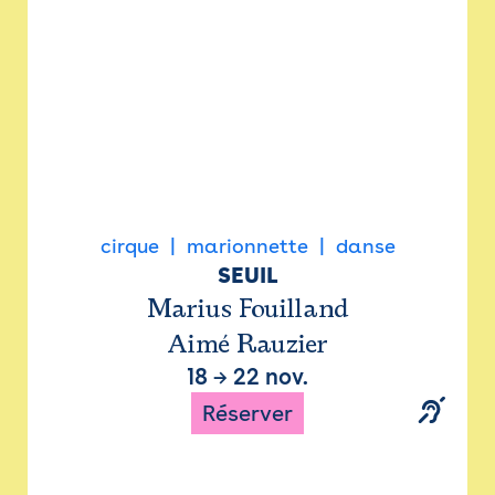
cirque
marionnette
danse
SEUIL
Marius Fouilland
Aimé Rauzier
18
→
22 nov.
Réserver