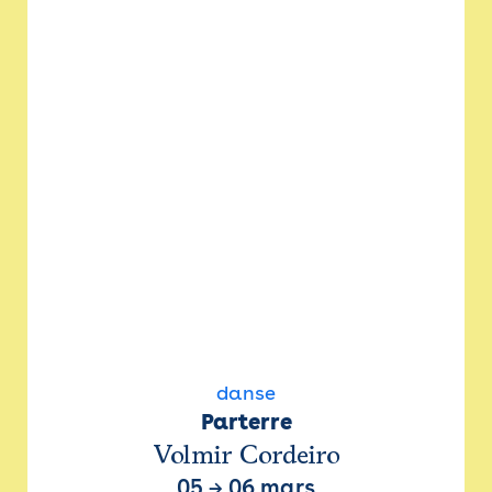
danse
Parterre
Volmir Cordeiro
05
→
06 mars