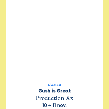
danse
Gush is Great
Production Xx
10
→
11 nov.