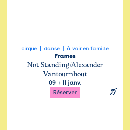
cirque
danse
à voir en famille
Frames
Not Standing/Alexander
Vantournhout
09
→
11 janv.
Réserver