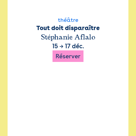
théâtre
Tout doit disparaître
Stéphanie Aflalo
15
→
17 déc.
Réserver