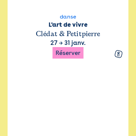
danse
L'art de vivre
Clédat & Petitpierre
27
→
31 janv.
Réserver