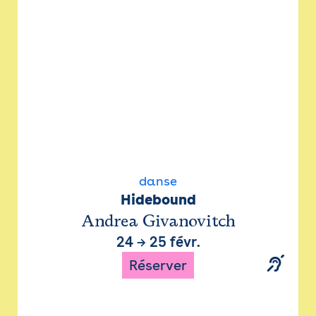
danse
Hidebound
Andrea Givanovitch
24
→
25 févr.
Réserver