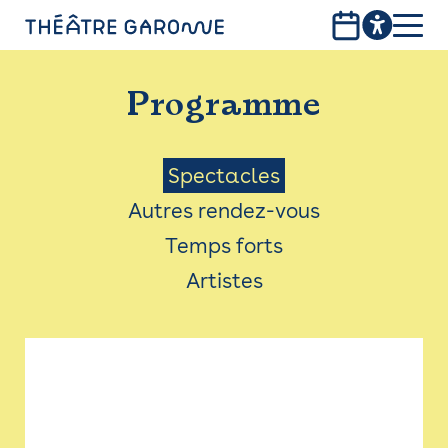
Aller
au
contenu
PROGRAMME
principal
Programme
INFOS PRATIQUES
AVEC LES PUBLICS
Menu
Spectacles
Autres rendez-vous
ACCESSIBILITÉ
Saison
Temps forts
LES PRODUCTIONS
Artistes
LE THÉÂTRE
Bistro
Billetterie