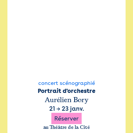
concert scénographié
Portrait d'orchestre
Aurélien Bory
21
→
23 janv.
Réserver
au Théâtre de la Cité