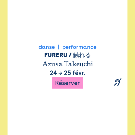
danse
performance
FURERU / 触れる
Azusa Takeuchi
24
→
25 févr.
Réserver