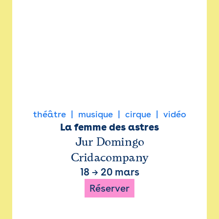
théâtre
musique
cirque
vidéo
La femme des astres
Jur Domingo
Cridacompany
18
→
20 mars
Réserver