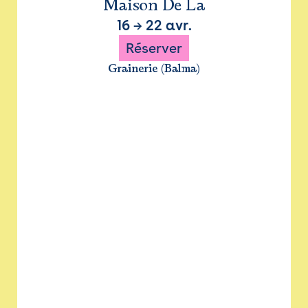
Maison De La
16
→
22 avr.
Réserver
Grainerie (Balma)