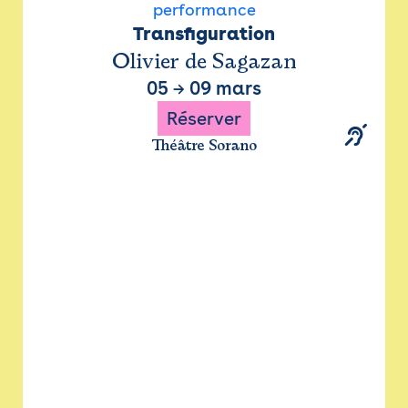
performance
Transfiguration
Olivier de Sagazan
05
→
09 mars
Réserver
Théâtre Sorano