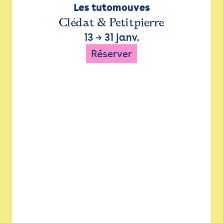
Les tutomouves
Clédat & Petitpierre
13
→
31 janv.
Réserver