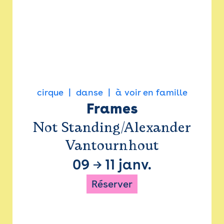
cirque
danse
à voir en famille
Frames
Not Standing/Alexander
Vantournhout
09
→
11 janv.
Réserver