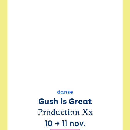
danse
Gush is Great
Production Xx
10
→
11 nov.