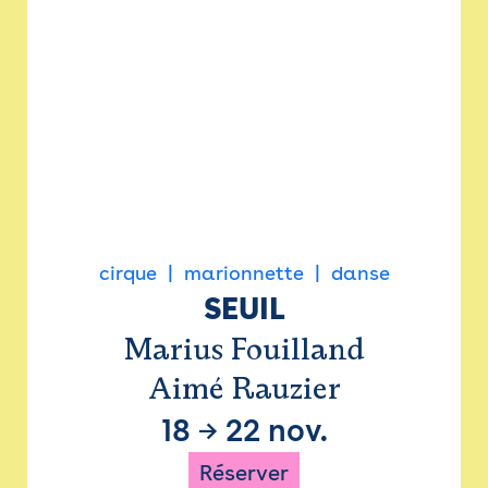
cirque
marionnette
danse
SEUIL
Marius Fouilland
Aimé Rauzier
18
→
22 nov.
Réserver