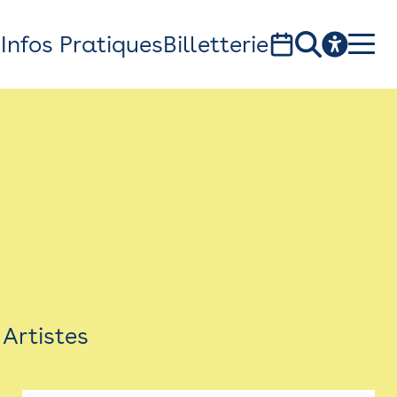
s
Infos Pratiques
Billetterie
Bistro
Billetterie
Newsletter
Espace presse
Artistes
théâtre Garonne, scène européenne
1, av. du Chateau d'eau - 31300 Toulouse