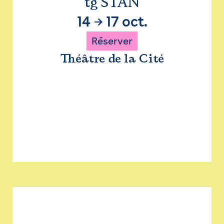
tg STAN
14
→
17 oct.
Réserver
Théâtre de la Cité