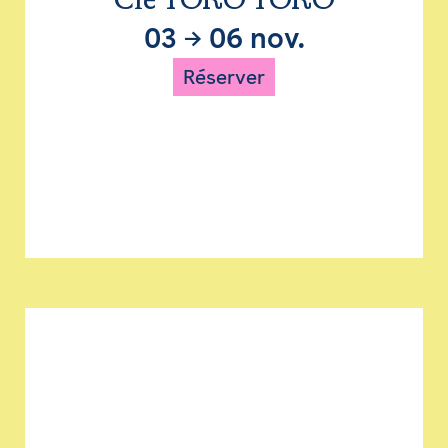
Cie TORO TORO
03
→
06 nov.
Réserver