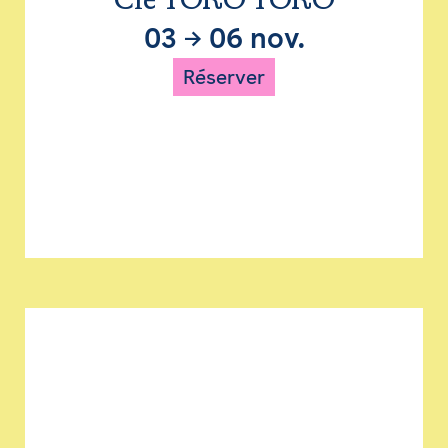
Cie TORO TORO
03
→
06 nov.
Réserver