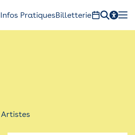
s
Infos Pratiques
Billetterie
Bistro
Billetterie
Newsletter
Espace presse
Artistes
théâtre Garonne, scène européenne
1, av. du Chateau d'eau - 31300 Toulouse