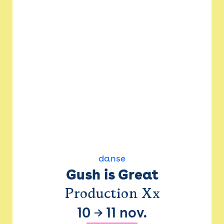
danse
Gush is Great
Production Xx
10
→
11 nov.