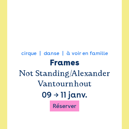
cirque
danse
à voir en famille
Frames
Not Standing/Alexander
Vantournhout
09
→
11 janv.
Réserver