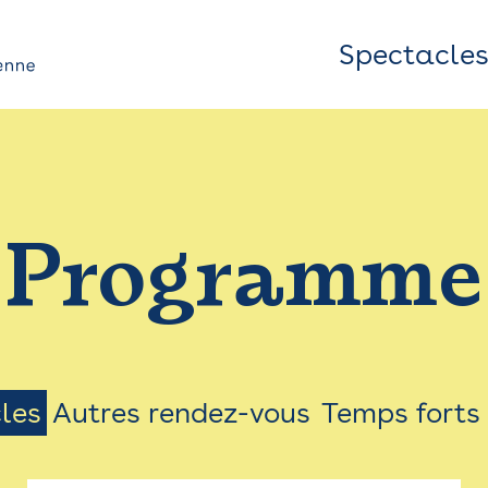
Spectacle
Top
Bar
/
Programme
Menu
les
Autres rendez-vous
Temps forts
on