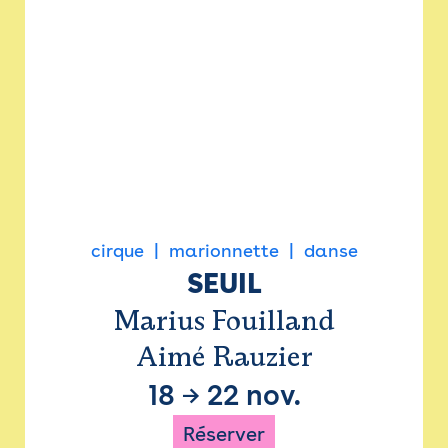
cirque
marionnette
danse
SEUIL
Marius Fouilland
Aimé Rauzier
18
→
22 nov.
Réserver