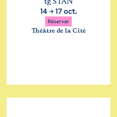
tg STAN
14
→
17 oct.
Réserver
Théâtre de la Cité