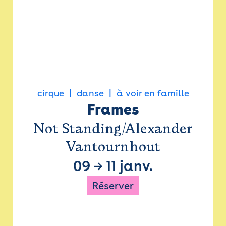
cirque
danse
à voir en famille
Frames
Not Standing/Alexander
Vantournhout
09
→
11 janv.
Réserver