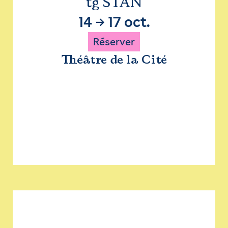
tg STAN
14
→
17 oct.
Réserver
Théâtre de la Cité