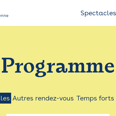
Spectacle
Top
Bar
/
Programme
Menu
les
Autres rendez-vous
Temps forts
on