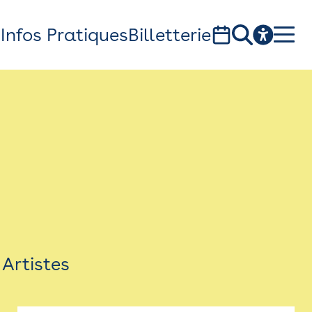
s
Infos Pratiques
Billetterie
Bistro
Billetterie
Newsletter
Espace presse
Artistes
théâtre Garonne, scène européenne
1, av. du Chateau d'eau - 31300 Toulouse