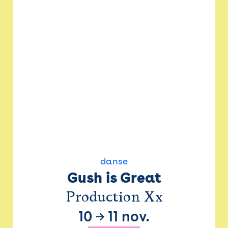
danse
Gush is Great
Production Xx
10
→
11 nov.