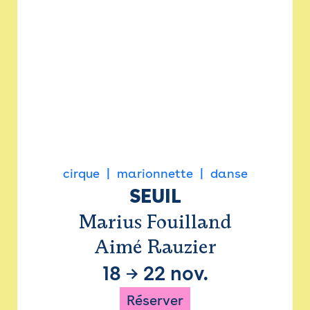
cirque
marionnette
danse
SEUIL
Marius Fouilland
Aimé Rauzier
18
→
22 nov.
Réserver