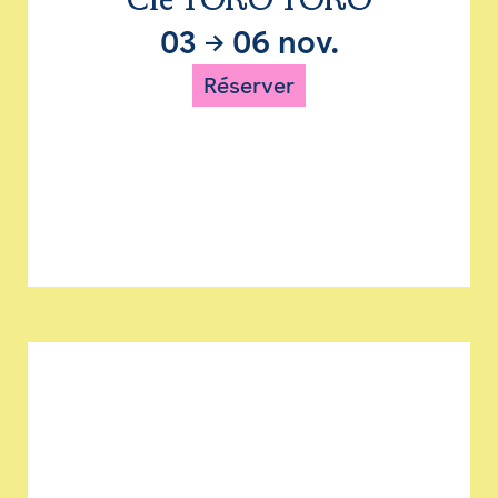
Cie TORO TORO
03
→
06 nov.
Réserver