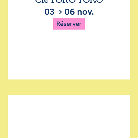
Cie TORO TORO
03
→
06 nov.
Réserver