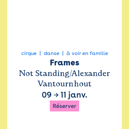
cirque
danse
à voir en famille
Frames
Not Standing/Alexander
Vantournhout
09
→
11 janv.
Réserver