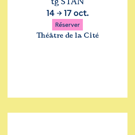
tg STAN
14
→
17 oct.
Réserver
Théâtre de la Cité