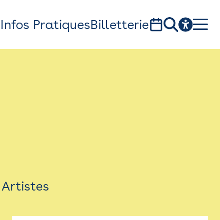
s
Infos Pratiques
Billetterie
Bistro
Billetterie
Newsletter
Espace presse
Artistes
théâtre Garonne, scène européenne
1, av. du Chateau d'eau - 31300 Toulouse