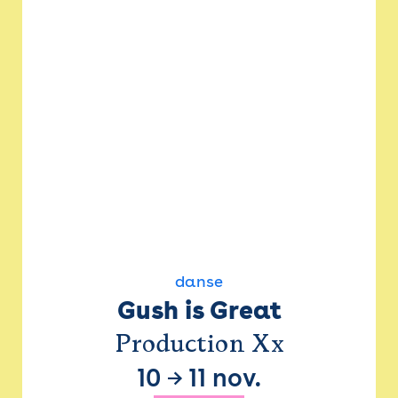
danse
Gush is Great
Production Xx
10
→
11 nov.