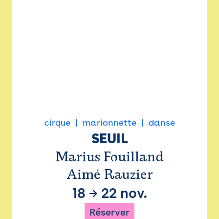
cirque
marionnette
danse
SEUIL
Marius Fouilland
Aimé Rauzier
18
→
22 nov.
Réserver