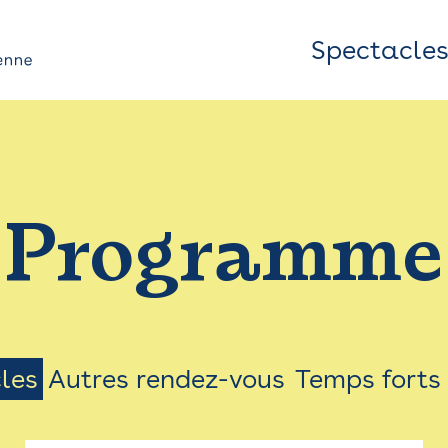
Spectacle
Top
Bar
/
Programme
Menu
les
Autres rendez-vous
Temps forts
on