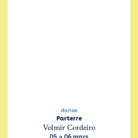
danse
Parterre
Volmir Cordeiro
05
→
06 mars