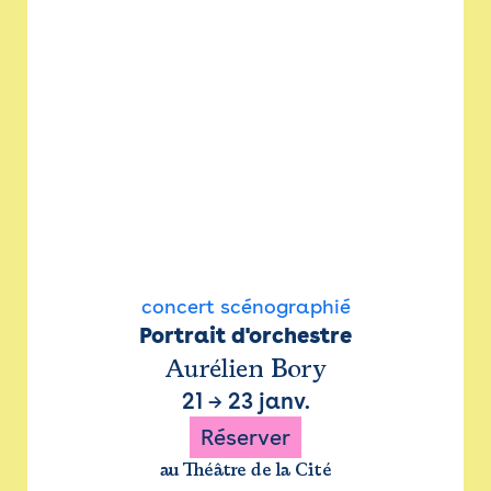
concert scénographié
Portrait d'orchestre
Aurélien Bory
21
→
23 janv.
Réserver
au Théâtre de la Cité