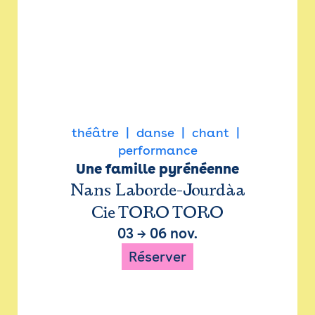
théâtre
danse
chant
performance
Une famille pyrénéenne
Nans Laborde-Jourdàa
Cie TORO TORO
03
→
06 nov.
Réserver