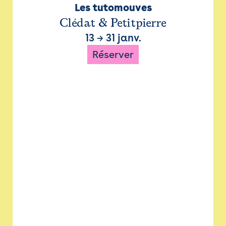
Les tutomouves
Clédat & Petitpierre
13
→
31 janv.
Réserver