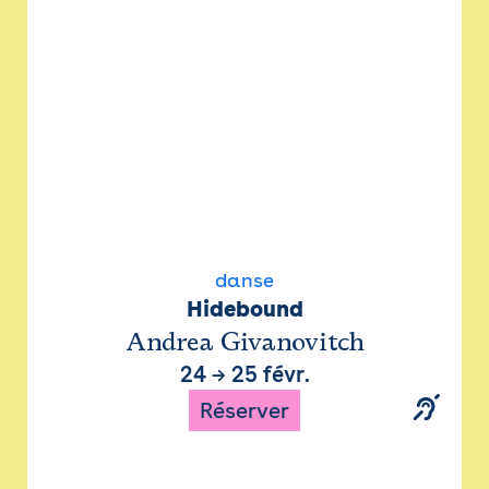
danse
Hidebound
Andrea Givanovitch
24
→
25 févr.
Réserver