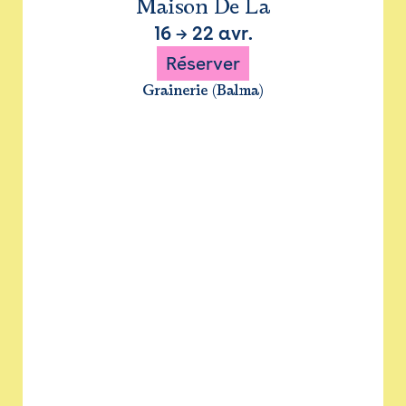
Maison De La
16
→
22 avr.
Réserver
Grainerie (Balma)