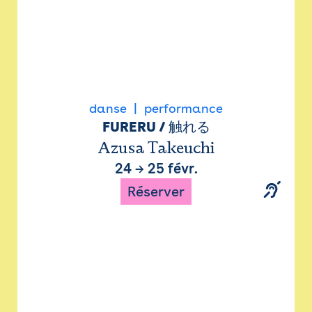
danse
performance
FURERU / 触れる
Azusa Takeuchi
24
→
25 févr.
Réserver