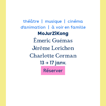
théâtre
musique
cinéma
d'animation
à voir en famille
MoJurZiKong
Émeric Guémas
Jérôme Lorichon
Charlotte Corman
13
→
17 janv.
Réserver