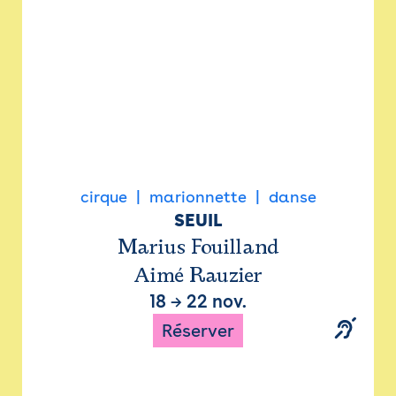
cirque
marionnette
danse
SEUIL
Marius Fouilland
Aimé Rauzier
18
→
22 nov.
Réserver