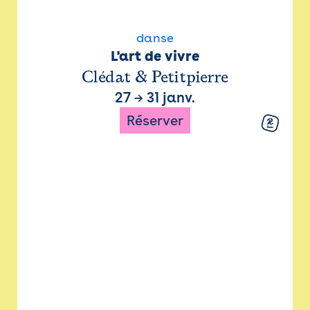
danse
L'art de vivre
Clédat & Petitpierre
27
→
31 janv.
Réserver