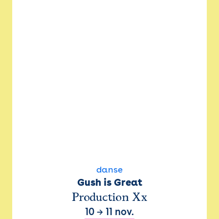
danse
Gush is Great
Production Xx
10
→
11 nov.