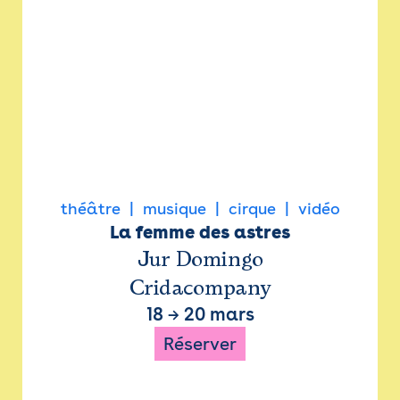
théâtre
musique
cirque
vidéo
La femme des astres
Jur Domingo
Cridacompany
18
→
20 mars
Réserver