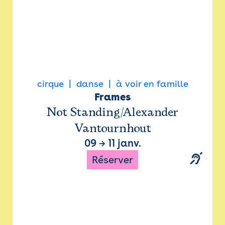
cirque
danse
à voir en famille
Frames
Not Standing/Alexander
Vantournhout
09
→
11 janv.
Réserver