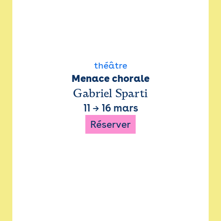
théâtre
Menace chorale
Gabriel Sparti
11
→
16 mars
Réserver