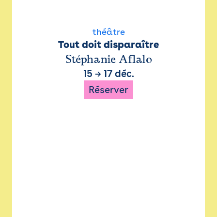
théâtre
Tout doit disparaître
Stéphanie Aflalo
15
→
17 déc.
Réserver