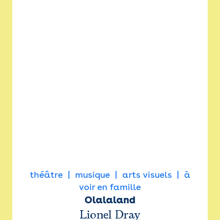
théâtre
musique
arts visuels
à
voir en famille
Olalaland
Lionel Dray