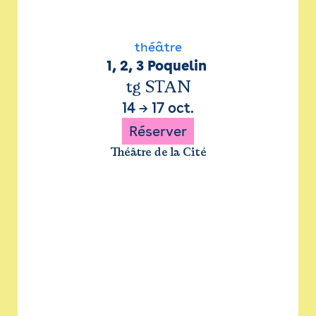
théâtre
1, 2, 3 Poquelin 
tg STAN
14
→
17 oct.
Réserver
Théâtre de la Cité