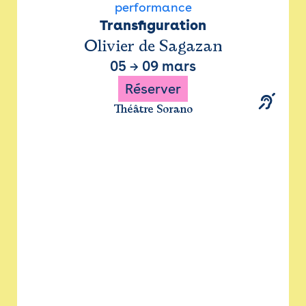
performance
Transfiguration
Olivier de Sagazan
05
→
09 mars
Réserver
Théâtre Sorano