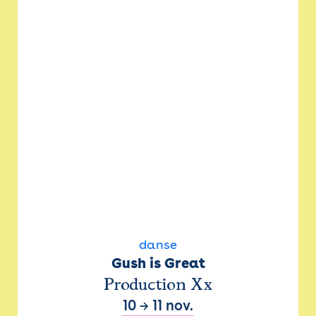
danse
Gush is Great
Production Xx
10
→
11 nov.