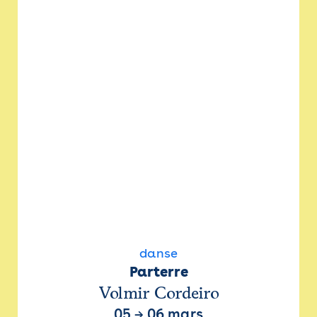
danse
Parterre
Volmir Cordeiro
05
→
06 mars