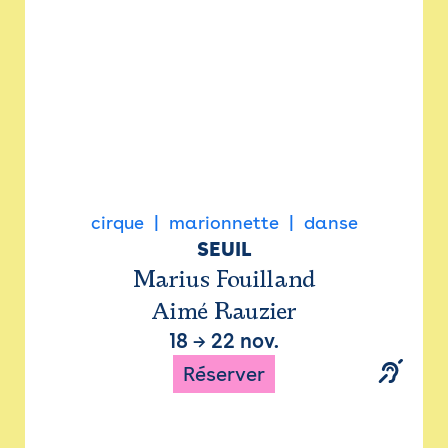
cirque
marionnette
danse
SEUIL
Marius Fouilland
Aimé Rauzier
18
→
22 nov.
Réserver