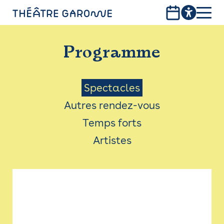
Aller
au
contenu
PROGRAMME
principal
Programme
INFOS PRATIQUES
AVEC LES PUBLICS
Menu
Spectacles
Autres rendez-vous
ACCESSIBILITÉ
Saison
Temps forts
LES PRODUCTIONS
Artistes
LE THÉÂTRE
Bistro
Billetterie