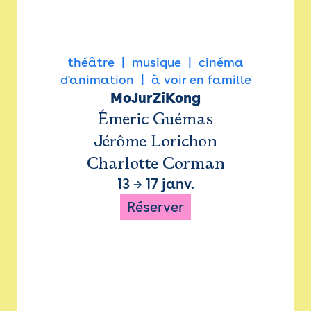
théâtre
musique
cinéma
d'animation
à voir en famille
MoJurZiKong
Émeric Guémas
Jérôme Lorichon
Charlotte Corman
13
→
17 janv.
Réserver