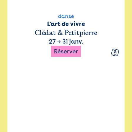
danse
L'art de vivre
Clédat & Petitpierre
27
→
31 janv.
Réserver