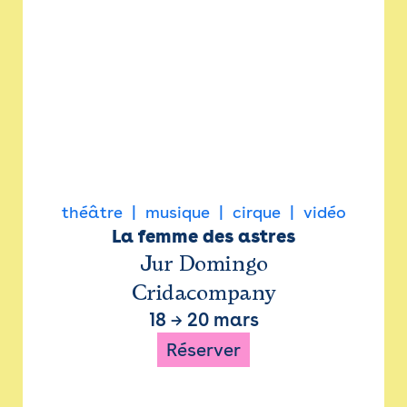
théâtre
musique
cirque
vidéo
La femme des astres
Jur Domingo
Cridacompany
18
→
20 mars
Réserver