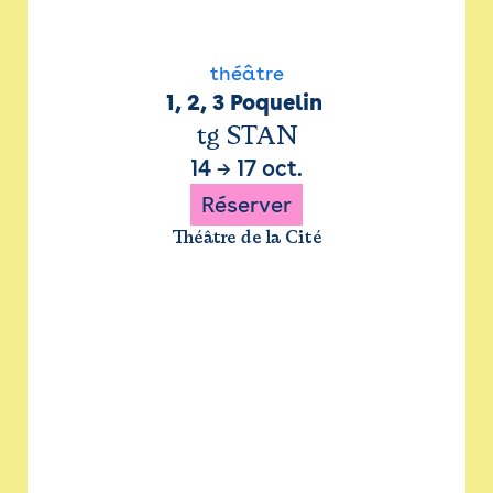
théâtre
1, 2, 3 Poquelin 
tg STAN
14
→
17 oct.
Réserver
Théâtre de la Cité