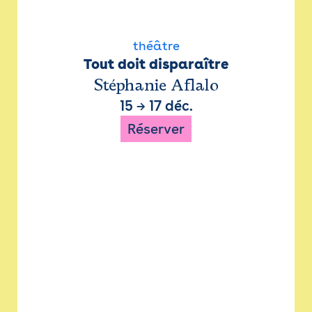
théâtre
Tout doit disparaître
Stéphanie Aflalo
15
→
17 déc.
Réserver