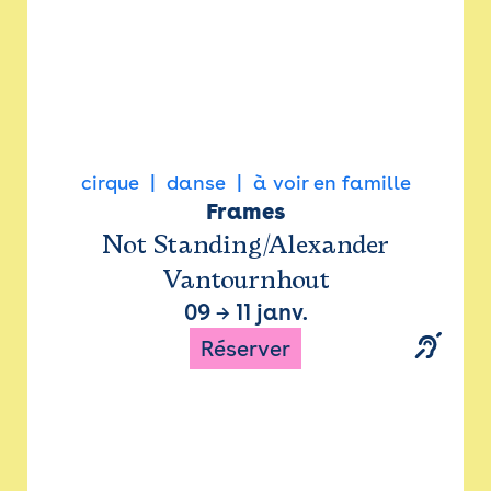
cirque
danse
à voir en famille
Frames
Not Standing/Alexander
Vantournhout
09
→
11 janv.
Réserver