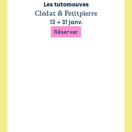
Les tutomouves
Clédat & Petitpierre
13
→
31 janv.
Réserver