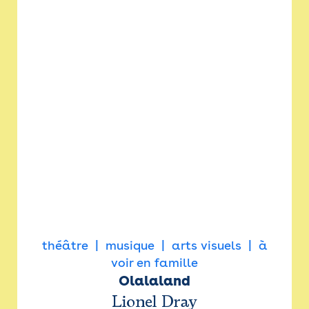
théâtre
musique
arts visuels
à
voir en famille
Olalaland
Lionel Dray