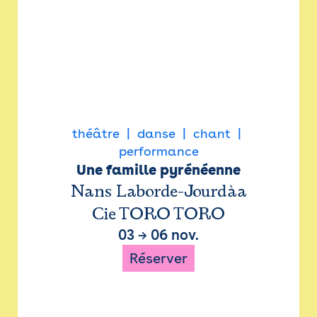
théâtre
danse
chant
performance
Une famille pyrénéenne
Nans Laborde-Jourdàa
Cie TORO TORO
03
→
06 nov.
Réserver