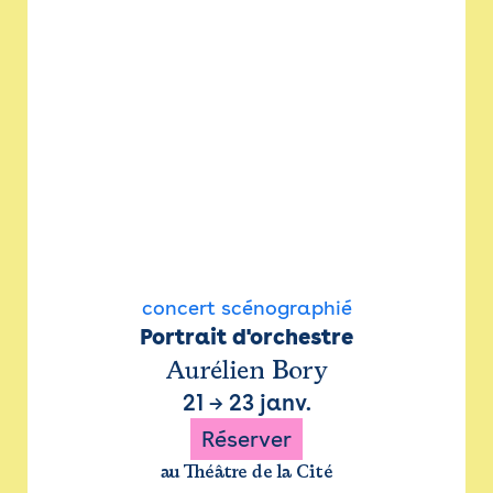
concert scénographié
Portrait d'orchestre
Aurélien Bory
21
→
23 janv.
Réserver
au Théâtre de la Cité