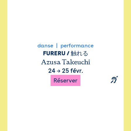
danse
performance
FURERU / 触れる
Azusa Takeuchi
24
→
25 févr.
Réserver