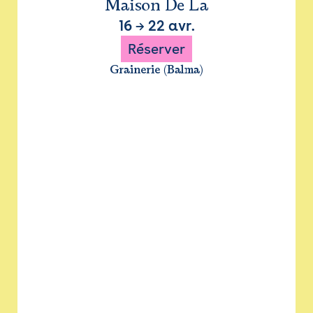
Maison De La
16
→
22 avr.
Réserver
Grainerie (Balma)