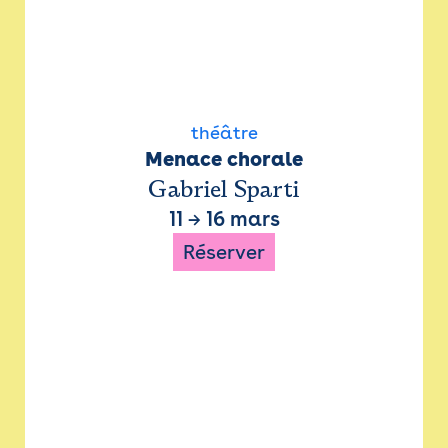
théâtre
Menace chorale
Gabriel Sparti
11
→
16 mars
Réserver