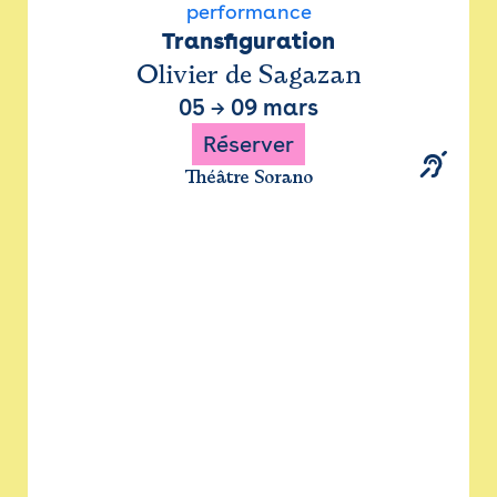
performance
Transfiguration
Olivier de Sagazan
05
→
09 mars
Réserver
Théâtre Sorano