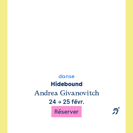
danse
Hidebound
Andrea Givanovitch
24
→
25 févr.
Réserver