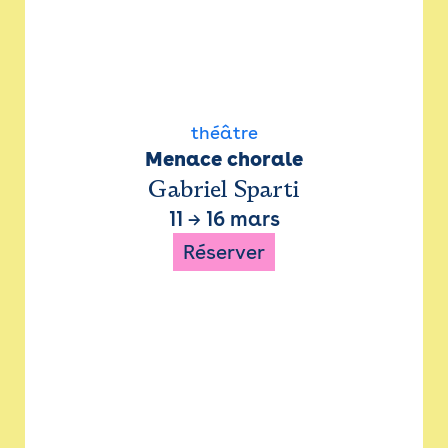
théâtre
Menace chorale
Gabriel Sparti
11
→
16 mars
Réserver