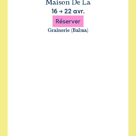
Maison De La
16
→
22 avr.
Réserver
Grainerie (Balma)