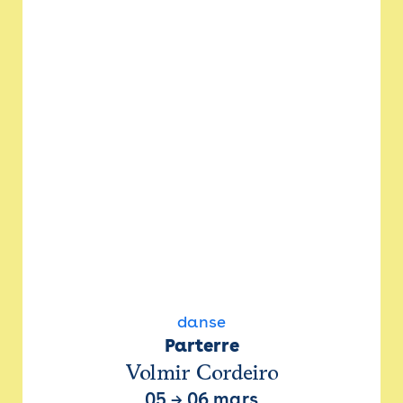
danse
Parterre
Volmir Cordeiro
05
→
06 mars