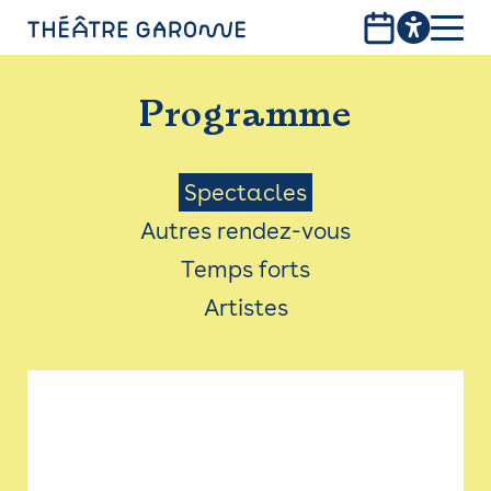
Aller
au
contenu
PROGRAMME
principal
Programme
INFOS PRATIQUES
AVEC LES PUBLICS
Menu
Spectacles
Autres rendez-vous
ACCESSIBILITÉ
Saison
Temps forts
LES PRODUCTIONS
Artistes
LE THÉÂTRE
Bistro
Billetterie