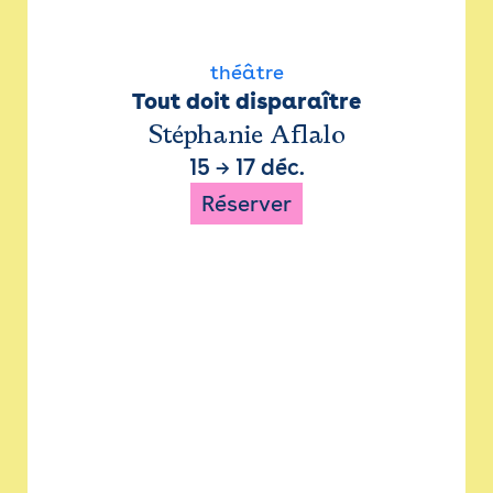
théâtre
Tout doit disparaître
Stéphanie Aflalo
15
→
17 déc.
Réserver