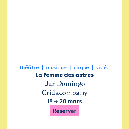
théâtre
musique
cirque
vidéo
La femme des astres
Jur Domingo
Cridacompany
18
→
20 mars
Réserver