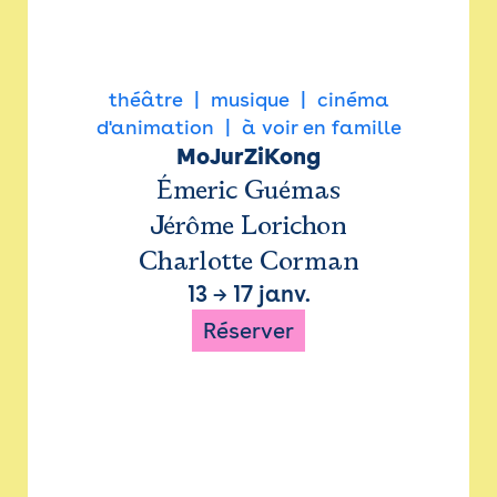
théâtre
musique
cinéma
d'animation
à voir en famille
MoJurZiKong
Émeric Guémas
Jérôme Lorichon
Charlotte Corman
13
→
17 janv.
Réserver