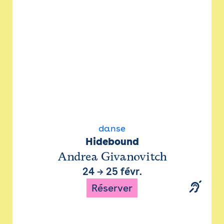
danse
Hidebound
Andrea Givanovitch
24
→
25 févr.
Réserver