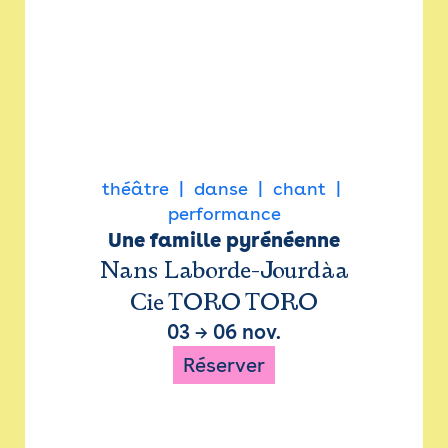
théâtre
danse
chant
performance
Une famille pyrénéenne
Nans Laborde-Jourdàa
Cie TORO TORO
03
→
06 nov.
Réserver