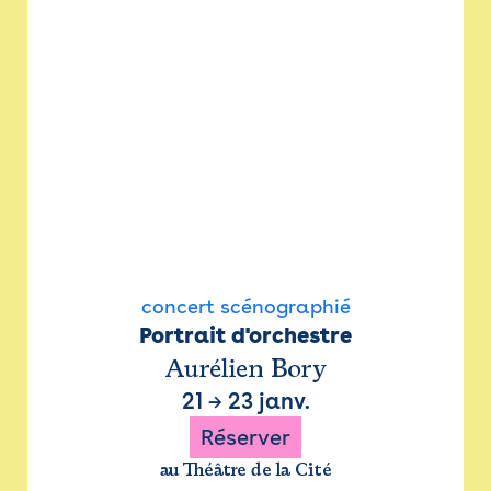
concert scénographié
Portrait d'orchestre
Aurélien Bory
21
→
23 janv.
Réserver
au Théâtre de la Cité