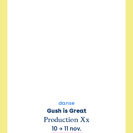
danse
Gush is Great
Production Xx
10
→
11 nov.