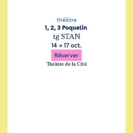
théâtre
1, 2, 3 Poquelin 
tg STAN
14
→
17 oct.
Réserver
Théâtre de la Cité