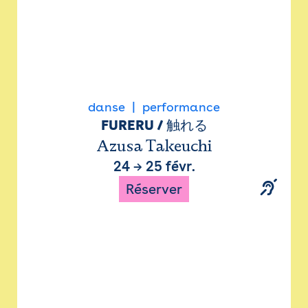
danse
performance
FURERU / 触れる
Azusa Takeuchi
24
→
25 févr.
Réserver