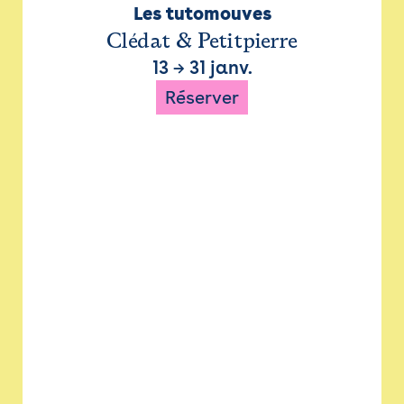
Les tutomouves
Clédat & Petitpierre
13
→
31 janv.
Réserver