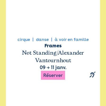
cirque
danse
à voir en famille
Frames
Not Standing/Alexander
Vantournhout
09
→
11 janv.
Réserver