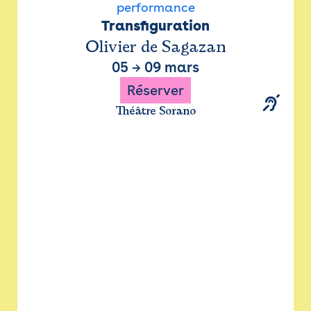
performance
Transfiguration
Olivier de Sagazan
05
→
09 mars
Réserver
Théâtre Sorano