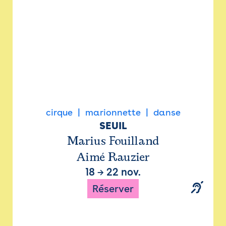
cirque
marionnette
danse
SEUIL
Marius Fouilland
Aimé Rauzier
18
→
22 nov.
Réserver