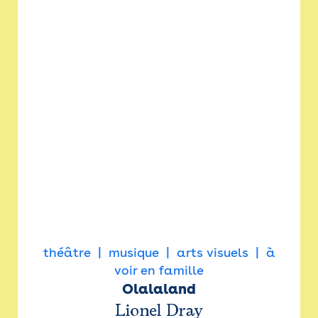
théâtre
musique
arts visuels
à
voir en famille
Olalaland
Lionel Dray