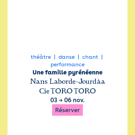
théâtre
danse
chant
performance
Une famille pyrénéenne
Nans Laborde-Jourdàa
Cie TORO TORO
03
→
06 nov.
Réserver