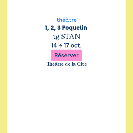
théâtre
1, 2, 3 Poquelin 
tg STAN
14
→
17 oct.
Réserver
Théâtre de la Cité