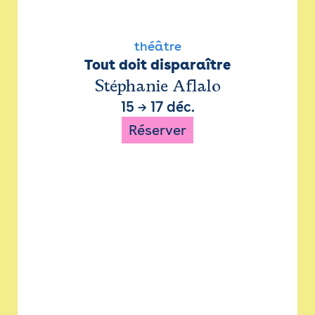
théâtre
Tout doit disparaître
Stéphanie Aflalo
15
→
17 déc.
Réserver