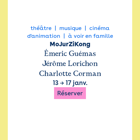
théâtre
musique
cinéma
d'animation
à voir en famille
MoJurZiKong
Émeric Guémas
Jérôme Lorichon
Charlotte Corman
13
→
17 janv.
Réserver