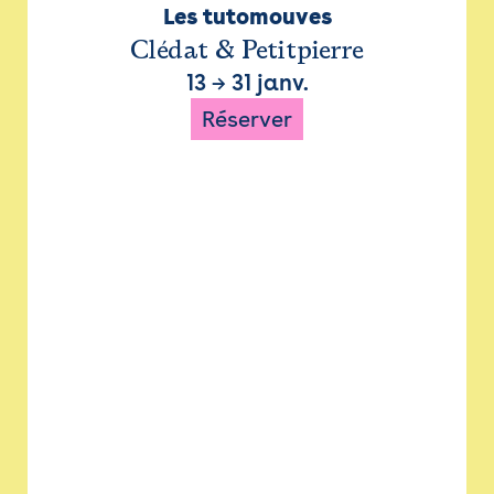
Les tutomouves
Clédat & Petitpierre
13
→
31 janv.
Réserver