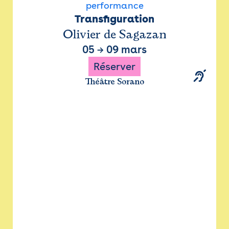
performance
Transfiguration
Olivier de Sagazan
05
→
09 mars
Réserver
Théâtre Sorano