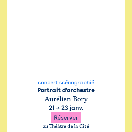
concert scénographié
Portrait d'orchestre
Aurélien Bory
21
→
23 janv.
Réserver
au Théâtre de la Cité