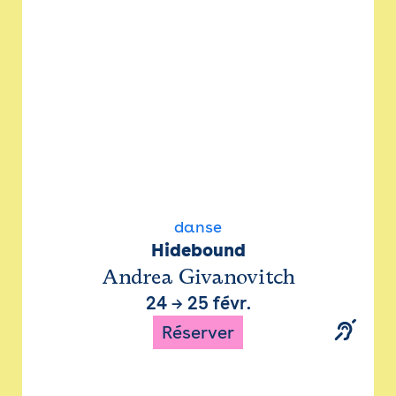
danse
Hidebound
Andrea Givanovitch
24
→
25 févr.
Réserver