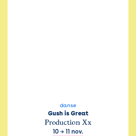
danse
Gush is Great
Production Xx
10
→
11 nov.