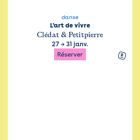
danse
L'art de vivre
Clédat & Petitpierre
27
→
31 janv.
Réserver