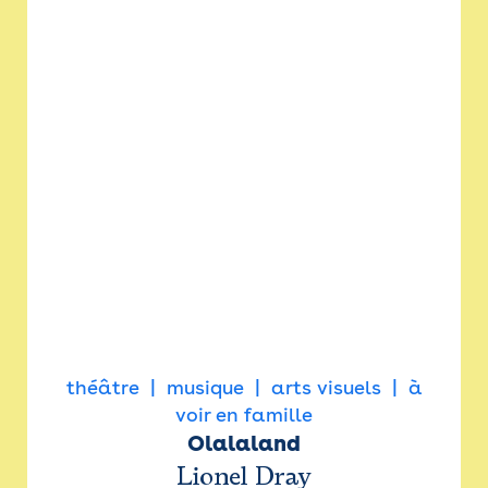
théâtre
musique
arts visuels
à
voir en famille
Olalaland
Lionel Dray