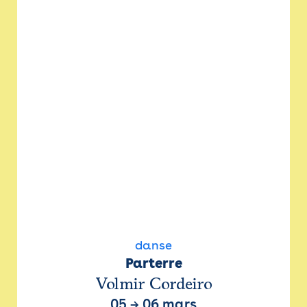
danse
Parterre
Volmir Cordeiro
05
→
06 mars