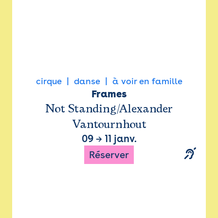
cirque
danse
à voir en famille
Frames
Not Standing/Alexander
Vantournhout
09
→
11 janv.
Réserver