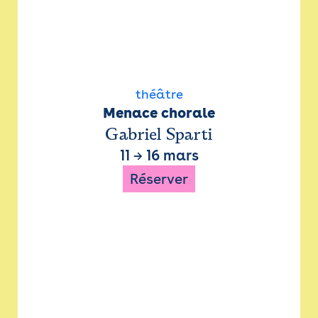
théâtre
Menace chorale
Gabriel Sparti
11
→
16 mars
Réserver