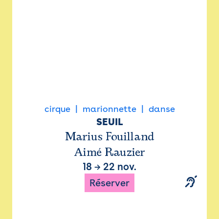
cirque
marionnette
danse
SEUIL
Marius Fouilland
Aimé Rauzier
18
→
22 nov.
Réserver