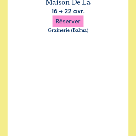
Maison De La
16
→
22 avr.
Réserver
Grainerie (Balma)