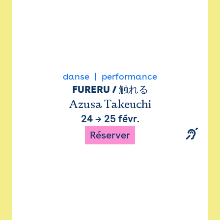
danse
performance
FURERU / 触れる
Azusa Takeuchi
24
→
25 févr.
Réserver