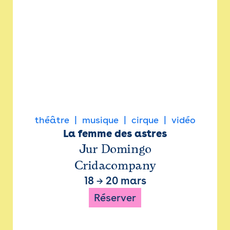
théâtre
musique
cirque
vidéo
La femme des astres
Jur Domingo
Cridacompany
18
→
20 mars
Réserver