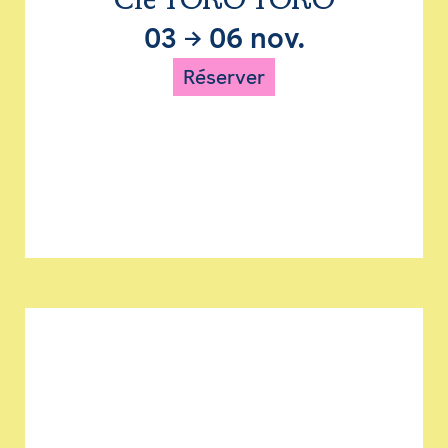
Cie TORO TORO
03
→
06 nov.
Réserver