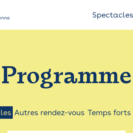
Spectacle
Top
Bar
/
Programme
Menu
les
Autres rendez-vous
Temps forts
on