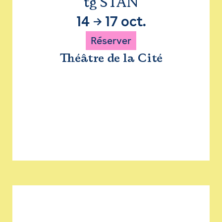
tg STAN
14
→
17 oct.
Réserver
Théâtre de la Cité