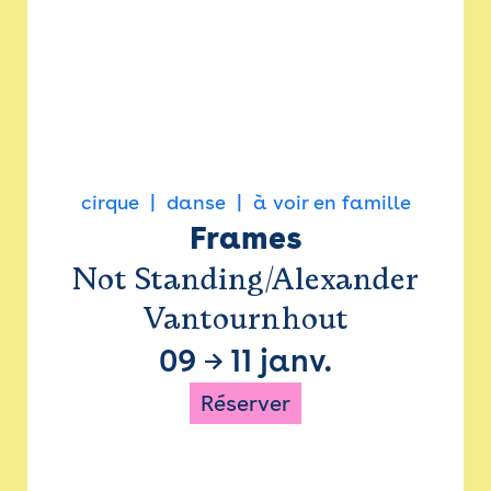
cirque
danse
à voir en famille
Frames
Not Standing/Alexander
Vantournhout
09
→
11 janv.
Réserver