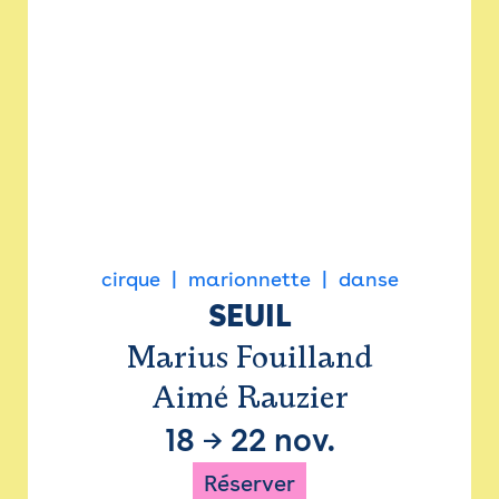
cirque
marionnette
danse
SEUIL
Marius Fouilland
Aimé Rauzier
18
→
22 nov.
Réserver