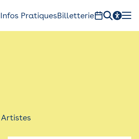
s
Infos Pratiques
Billetterie
Bistro
Billetterie
Newsletter
Espace presse
Artistes
théâtre Garonne, scène européenne
1, av. du Chateau d'eau - 31300 Toulouse