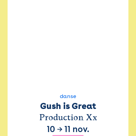
danse
Gush is Great
Production Xx
10
→
11 nov.