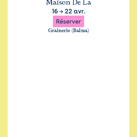
Maison De La
16
→
22 avr.
Réserver
Grainerie (Balma)