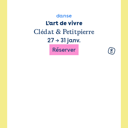
danse
L'art de vivre
Clédat & Petitpierre
27
→
31 janv.
Réserver