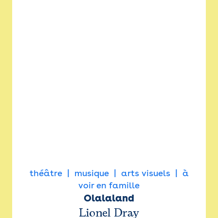
théâtre
musique
arts visuels
à
voir en famille
Olalaland
Lionel Dray