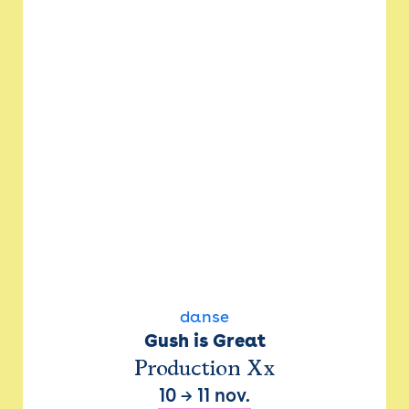
danse
Gush is Great
Production Xx
10
→
11 nov.