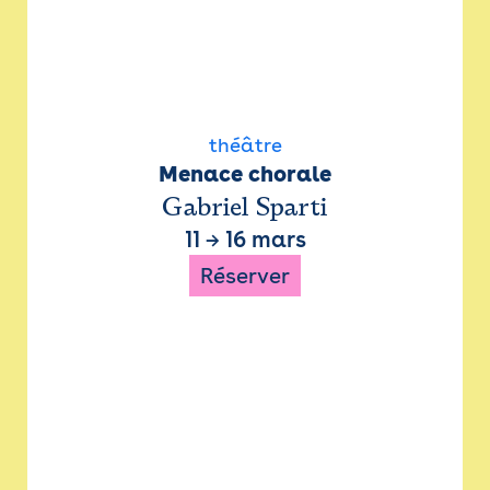
théâtre
Menace chorale
Gabriel Sparti
11
→
16 mars
Réserver