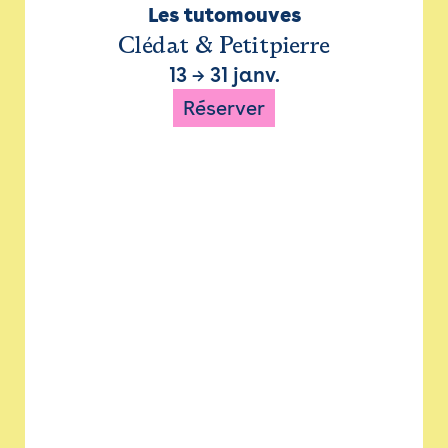
Les tutomouves
Clédat & Petitpierre
13
→
31 janv.
Réserver