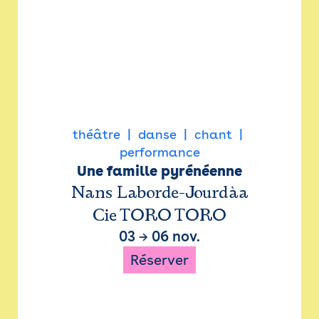
théâtre
danse
chant
performance
Une famille pyrénéenne
Nans Laborde-Jourdàa
Cie TORO TORO
03
→
06 nov.
Réserver