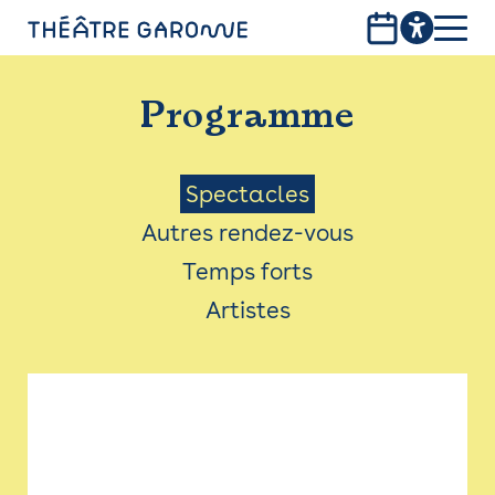
Aller
au
contenu
PROGRAMME
principal
Programme
INFOS PRATIQUES
AVEC LES PUBLICS
Menu
Spectacles
Autres rendez-vous
ACCESSIBILITÉ
Saison
Temps forts
LES PRODUCTIONS
Artistes
LE THÉÂTRE
Bistro
Billetterie