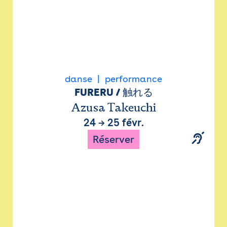
danse
performance
FURERU / 触れる
Azusa Takeuchi
24
→
25 févr.
Réserver