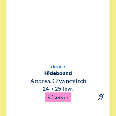
danse
Hidebound
Andrea Givanovitch
24
→
25 févr.
Réserver