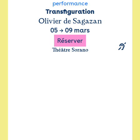
performance
Transfiguration
Olivier de Sagazan
05
→
09 mars
Réserver
Théâtre Sorano