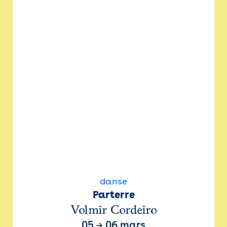
danse
Parterre
Volmir Cordeiro
05
→
06 mars