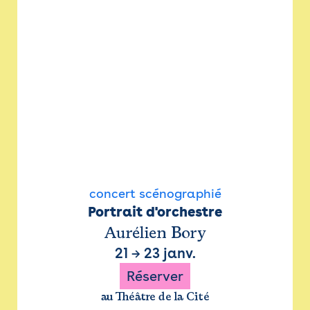
concert scénographié
Portrait d'orchestre
Aurélien Bory
21
→
23 janv.
Réserver
au Théâtre de la Cité