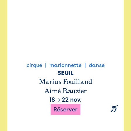
cirque
marionnette
danse
SEUIL
Marius Fouilland
Aimé Rauzier
18
→
22 nov.
Réserver