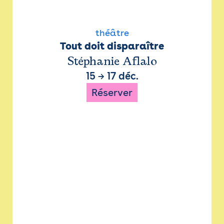
théâtre
Tout doit disparaître
Stéphanie Aflalo
15
→
17 déc.
Réserver