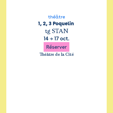
théâtre
1, 2, 3 Poquelin 
tg STAN
14
→
17 oct.
Réserver
Théâtre de la Cité