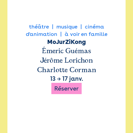
théâtre
musique
cinéma
d'animation
à voir en famille
MoJurZiKong
Émeric Guémas
Jérôme Lorichon
Charlotte Corman
13
→
17 janv.
Réserver