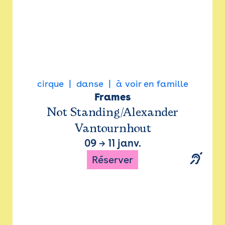
cirque
danse
à voir en famille
Frames
Not Standing/Alexander
Vantournhout
09
→
11 janv.
Réserver