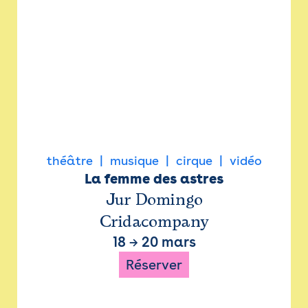
théâtre
musique
cirque
vidéo
La femme des astres
Jur Domingo
Cridacompany
18
→
20 mars
Réserver