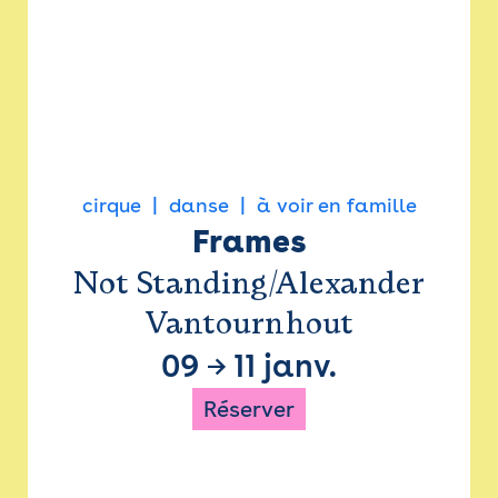
cirque
danse
à voir en famille
Frames
Not Standing/Alexander
Vantournhout
09
→
11 janv.
Réserver