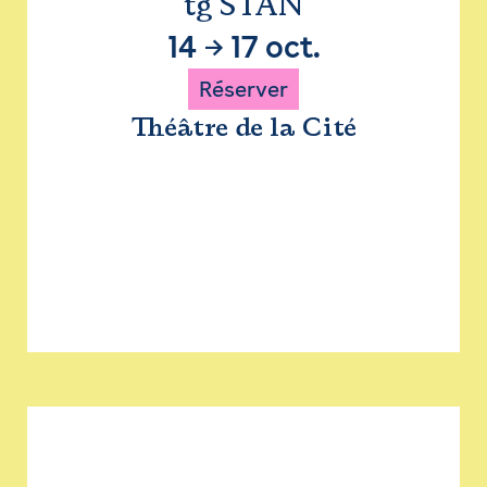
tg STAN
14
→
17 oct.
Réserver
Théâtre de la Cité