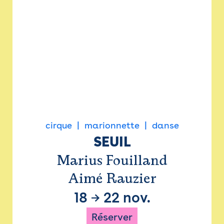
cirque
marionnette
danse
SEUIL
Marius Fouilland
Aimé Rauzier
18
→
22 nov.
Réserver