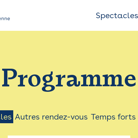
Spectacle
Top
Bar
/
Programme
Menu
les
Autres rendez-vous
Temps forts
on