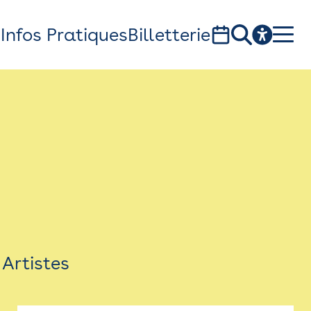
s
Infos Pratiques
Billetterie
Bistro
Billetterie
Newsletter
Espace presse
Artistes
théâtre Garonne, scène européenne
1, av. du Chateau d'eau - 31300 Toulouse