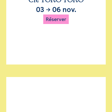
Cie TORO TORO
03
→
06 nov.
Réserver