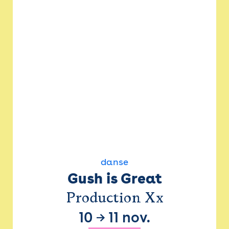
danse
Gush is Great
Production Xx
10
→
11 nov.