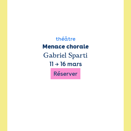
théâtre
Menace chorale
Gabriel Sparti
11
→
16 mars
Réserver