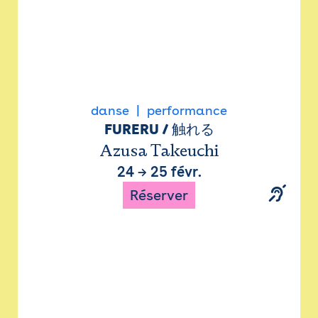
danse
performance
FURERU / 触れる
Azusa Takeuchi
24
→
25 févr.
Réserver