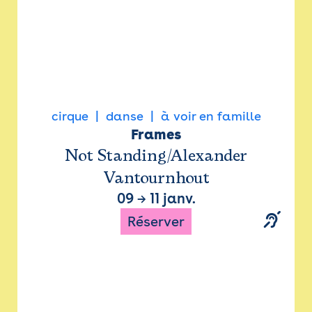
cirque
danse
à voir en famille
Frames
Not Standing/Alexander
Vantournhout
09
→
11 janv.
Réserver