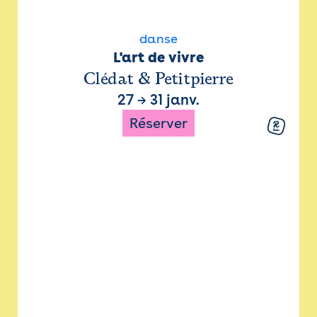
danse
L'art de vivre
Clédat & Petitpierre
27
→
31 janv.
Réserver