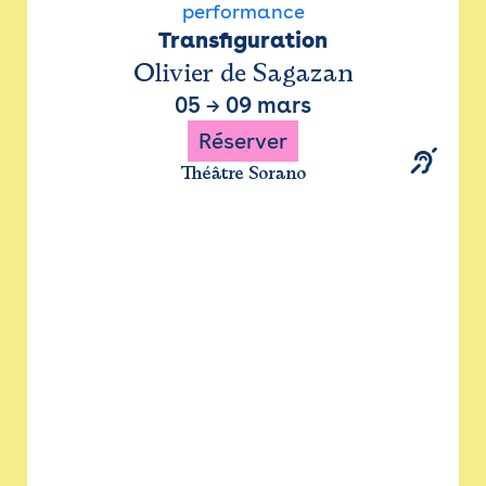
performance
Transfiguration
Olivier de Sagazan
05
→
09 mars
Réserver
Théâtre Sorano