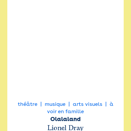
théâtre
musique
arts visuels
à
voir en famille
Olalaland
Lionel Dray