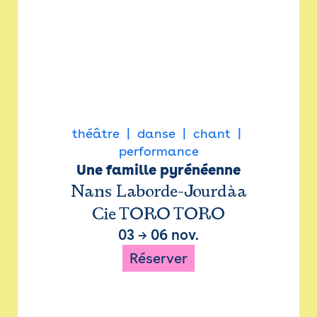
théâtre
danse
chant
performance
Une famille pyrénéenne
Nans Laborde-Jourdàa
Cie TORO TORO
03
→
06 nov.
Réserver