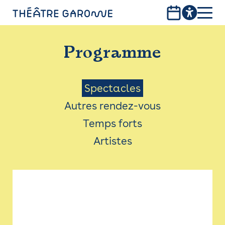
Aller
au
contenu
PROGRAMME
principal
Programme
INFOS PRATIQUES
AVEC LES PUBLICS
Menu
Spectacles
Autres rendez-vous
ACCESSIBILITÉ
Saison
Temps forts
LES PRODUCTIONS
Artistes
LE THÉÂTRE
Bistro
Billetterie