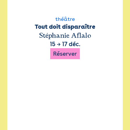
théâtre
Tout doit disparaître
Stéphanie Aflalo
15
→
17 déc.
Réserver