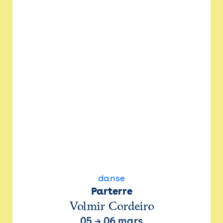
danse
Parterre
Volmir Cordeiro
05
→
06 mars