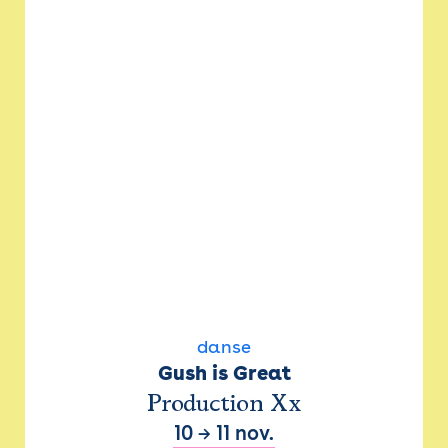
danse
Gush is Great
Production Xx
10
→
11 nov.