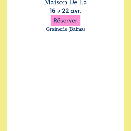
Maison De La
16
→
22 avr.
Réserver
Grainerie (Balma)