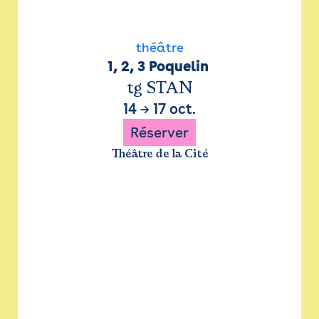
théâtre
1, 2, 3 Poquelin 
tg STAN
14
→
17 oct.
Réserver
Théâtre de la Cité