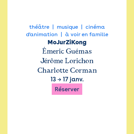
théâtre
musique
cinéma
d'animation
à voir en famille
MoJurZiKong
Émeric Guémas
Jérôme Lorichon
Charlotte Corman
13
→
17 janv.
Réserver