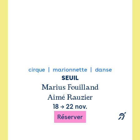
cirque
marionnette
danse
SEUIL
Marius Fouilland
Aimé Rauzier
18
→
22 nov.
Réserver