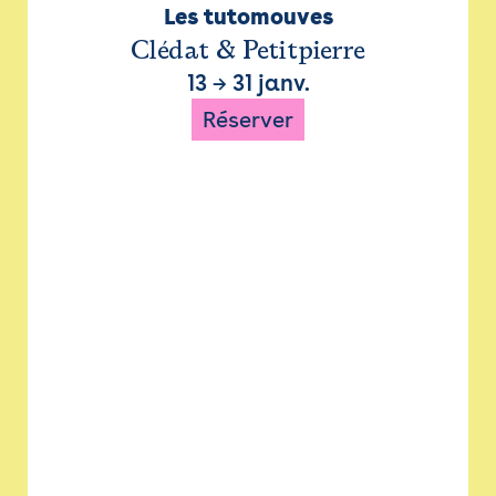
Les tutomouves
Clédat & Petitpierre
13
→
31 janv.
Réserver