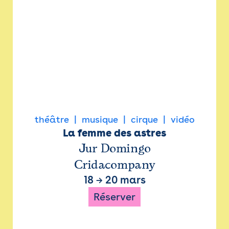
théâtre
musique
cirque
vidéo
La femme des astres
Jur Domingo
Cridacompany
18
→
20 mars
Réserver