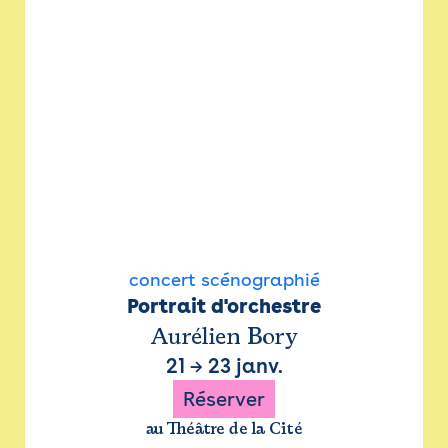
concert scénographié
Portrait d'orchestre
Aurélien Bory
21
→
23 janv.
Réserver
au Théâtre de la Cité