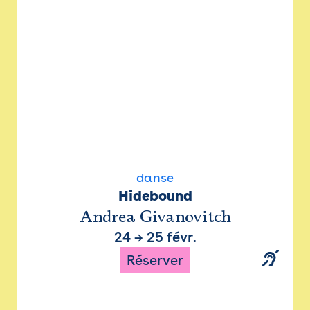
danse
Hidebound
Andrea Givanovitch
24
→
25 févr.
Réserver