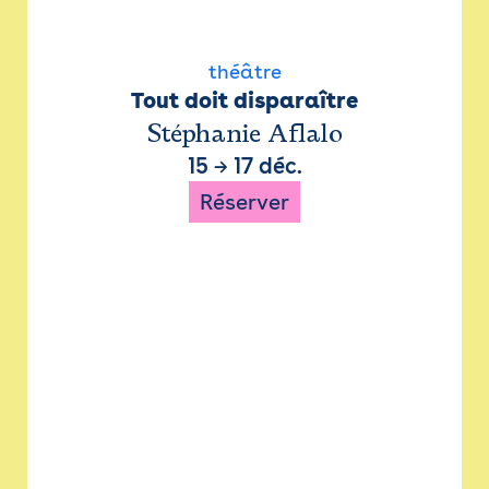
théâtre
Tout doit disparaître
Stéphanie Aflalo
15
→
17 déc.
Réserver