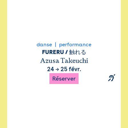
danse
performance
FURERU / 触れる
Azusa Takeuchi
24
→
25 févr.
Réserver