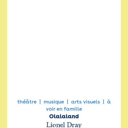
théâtre
musique
arts visuels
à
voir en famille
Olalaland
Lionel Dray