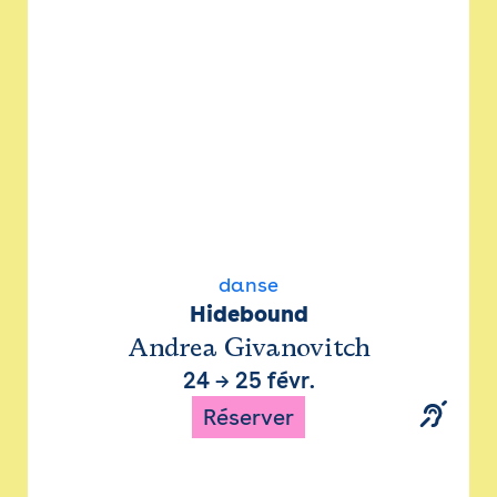
danse
Hidebound
Andrea Givanovitch
24
→
25 févr.
Réserver