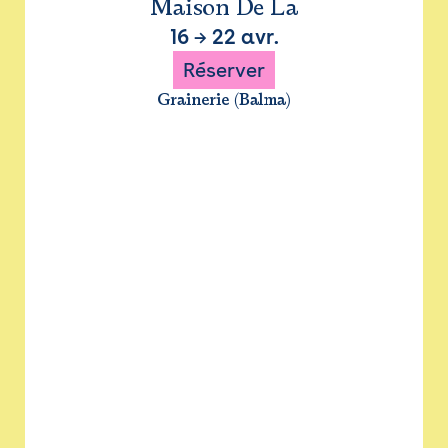
Maison De La
16
→
22 avr.
Réserver
Grainerie (Balma)