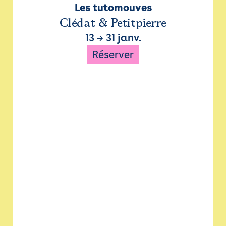
Les tutomouves
Clédat & Petitpierre
13
→
31 janv.
Réserver