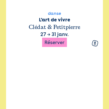
danse
L'art de vivre
Clédat & Petitpierre
27
→
31 janv.
Réserver