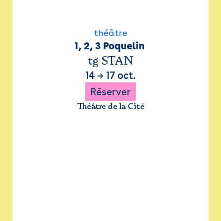
théâtre
1, 2, 3 Poquelin 
tg STAN
14
→
17 oct.
Réserver
Théâtre de la Cité