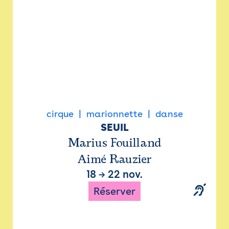
cirque
marionnette
danse
SEUIL
Marius Fouilland
Aimé Rauzier
18
→
22 nov.
Réserver