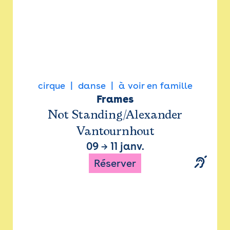
cirque
danse
à voir en famille
Frames
Not Standing/Alexander
Vantournhout
09
→
11 janv.
Réserver