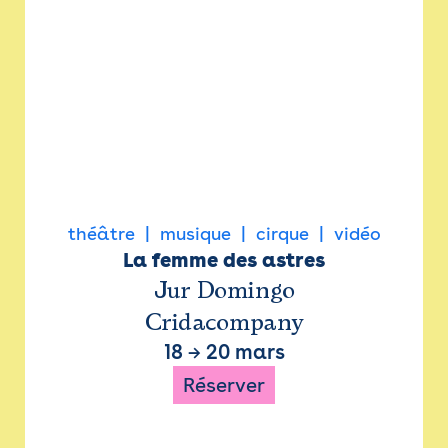
théâtre
musique
cirque
vidéo
La femme des astres
Jur Domingo
Cridacompany
18
→
20 mars
Réserver