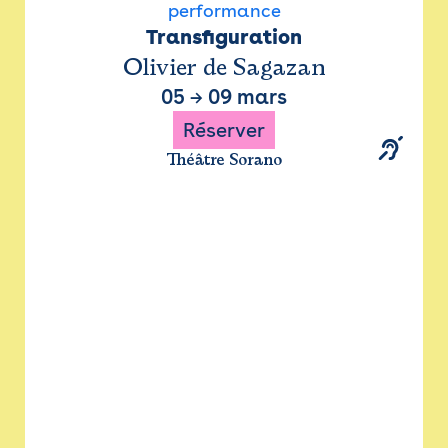
performance
Transfiguration
Olivier de Sagazan
05
→
09 mars
Réserver
Théâtre Sorano