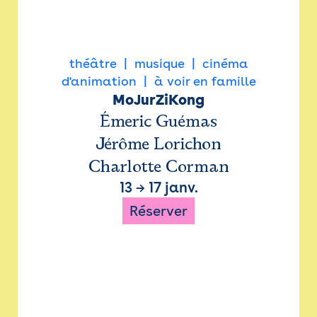
théâtre
musique
cinéma
d'animation
à voir en famille
MoJurZiKong
Émeric Guémas
Jérôme Lorichon
Charlotte Corman
13
→
17 janv.
Réserver