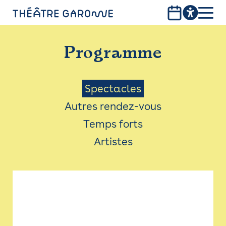
Aller
au
contenu
PROGRAMME
principal
Programme
INFOS PRATIQUES
AVEC LES PUBLICS
Menu
Spectacles
Autres rendez-vous
ACCESSIBILITÉ
Saison
Temps forts
LES PRODUCTIONS
Artistes
LE THÉÂTRE
Bistro
Billetterie