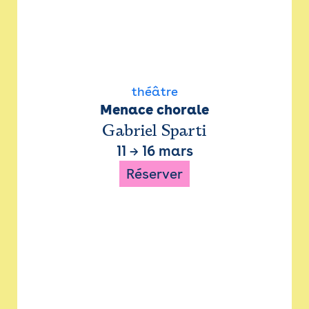
théâtre
Menace chorale
Gabriel Sparti
11
→
16 mars
Réserver