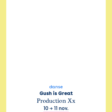
danse
Gush is Great
Production Xx
10
→
11 nov.