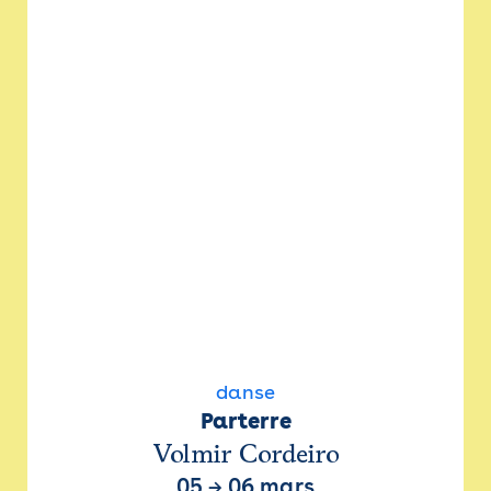
danse
Parterre
Volmir Cordeiro
05
→
06 mars