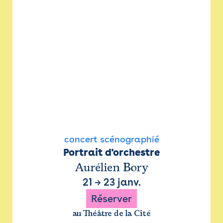
concert scénographié
Portrait d'orchestre
Aurélien Bory
21
→
23 janv.
Réserver
au Théâtre de la Cité