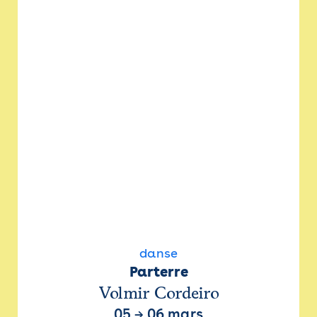
danse
Parterre
Volmir Cordeiro
05
→
06 mars