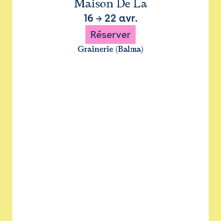
Maison De La
16
→
22 avr.
Réserver
Grainerie (Balma)