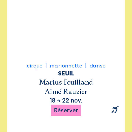
cirque
marionnette
danse
SEUIL
Marius Fouilland
Aimé Rauzier
18
→
22 nov.
Réserver