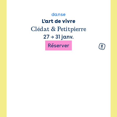
danse
L'art de vivre
Clédat & Petitpierre
27
→
31 janv.
Réserver