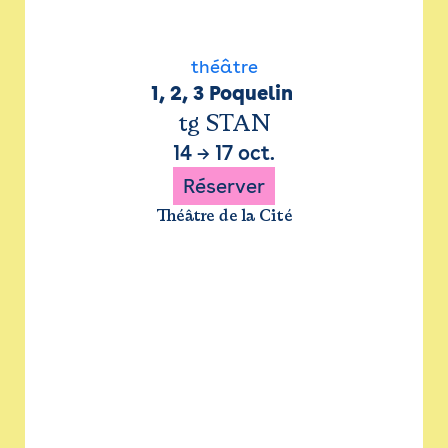
théâtre
1, 2, 3 Poquelin 
tg STAN
14
→
17 oct.
Réserver
Théâtre de la Cité