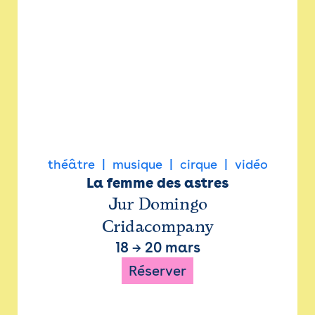
théâtre
musique
cirque
vidéo
La femme des astres
Jur Domingo
Cridacompany
18
→
20 mars
Réserver