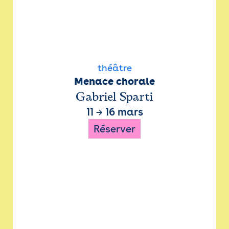
théâtre
Menace chorale
Gabriel Sparti
11
→
16 mars
Réserver