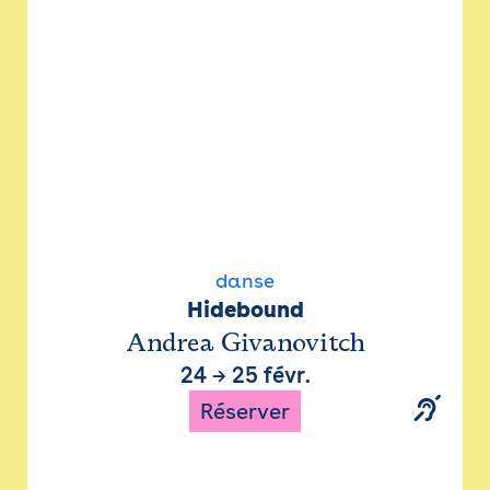
danse
Hidebound
Andrea Givanovitch
24
→
25 févr.
Réserver