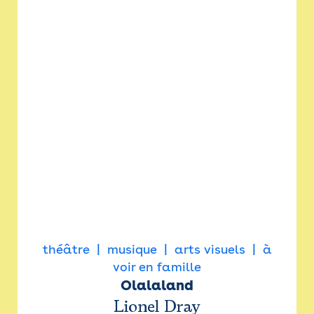
théâtre
musique
arts visuels
à
voir en famille
Olalaland
Lionel Dray