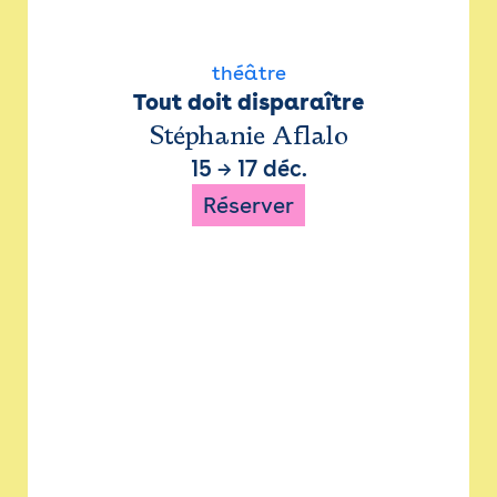
théâtre
Tout doit disparaître
Stéphanie Aflalo
15
→
17 déc.
Réserver