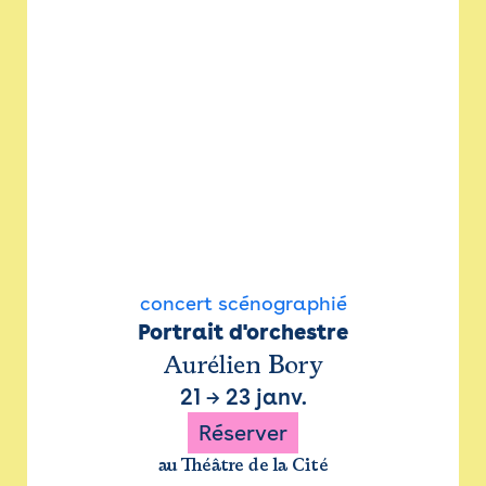
concert scénographié
Portrait d'orchestre
Aurélien Bory
21
→
23 janv.
Réserver
au Théâtre de la Cité