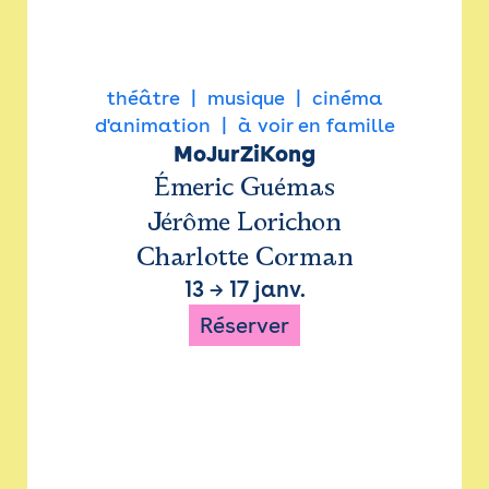
théâtre
musique
cinéma
d'animation
à voir en famille
MoJurZiKong
Émeric Guémas
Jérôme Lorichon
Charlotte Corman
13
→
17 janv.
Réserver