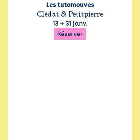
Les tutomouves
Clédat & Petitpierre
13
→
31 janv.
Réserver