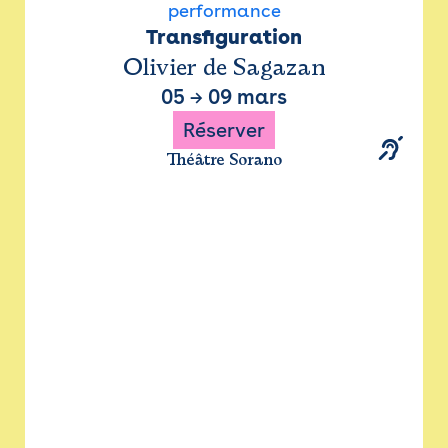
performance
Transfiguration
Olivier de Sagazan
05
→
09 mars
Réserver
Théâtre Sorano