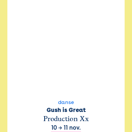
danse
Gush is Great
Production Xx
10
→
11 nov.