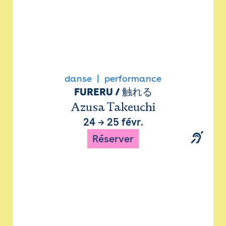
danse
performance
FURERU / 触れる
Azusa Takeuchi
24
→
25 févr.
Réserver