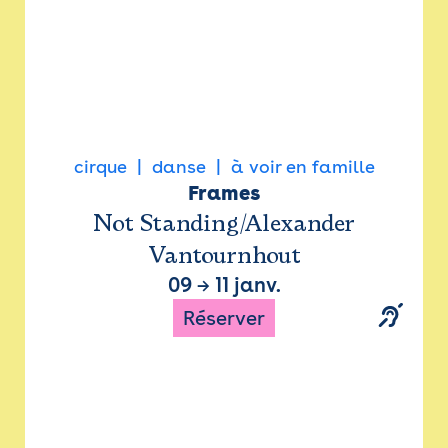
cirque
danse
à voir en famille
Frames
Not Standing/Alexander
Vantournhout
09
→
11 janv.
Réserver