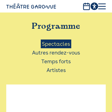
Aller
au
contenu
PROGRAMME
principal
Programme
INFOS PRATIQUES
AVEC LES PUBLICS
Menu
Spectacles
Autres rendez-vous
ACCESSIBILITÉ
Saison
Temps forts
LES PRODUCTIONS
Artistes
LE THÉÂTRE
Bistro
Billetterie