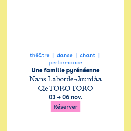
théâtre
danse
chant
performance
Une famille pyrénéenne
Nans Laborde-Jourdàa
Cie TORO TORO
03
→
06 nov.
Réserver