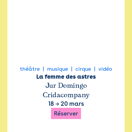
théâtre
musique
cirque
vidéo
La femme des astres
Jur Domingo
Cridacompany
18
→
20 mars
Réserver