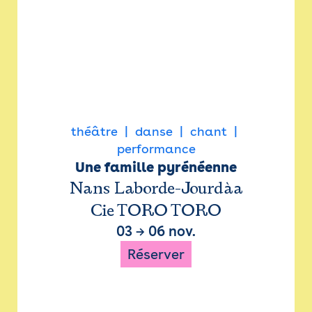
théâtre
danse
chant
performance
Une famille pyrénéenne
Nans Laborde-Jourdàa
Cie TORO TORO
03
→
06 nov.
Réserver