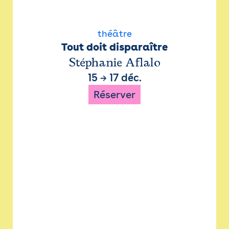
théâtre
Tout doit disparaître
Stéphanie Aflalo
15
→
17 déc.
Réserver