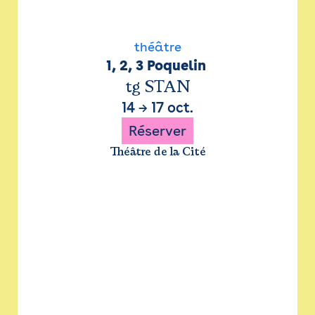
théâtre
1, 2, 3 Poquelin 
tg STAN
14
→
17 oct.
Réserver
Théâtre de la Cité