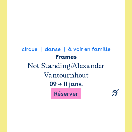
cirque
danse
à voir en famille
Frames
Not Standing/Alexander
Vantournhout
09
→
11 janv.
Réserver