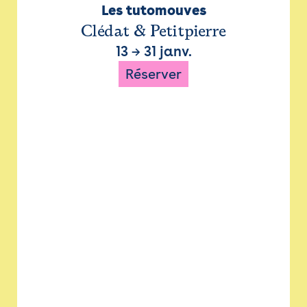
Les tutomouves
Clédat & Petitpierre
13
→
31 janv.
Réserver