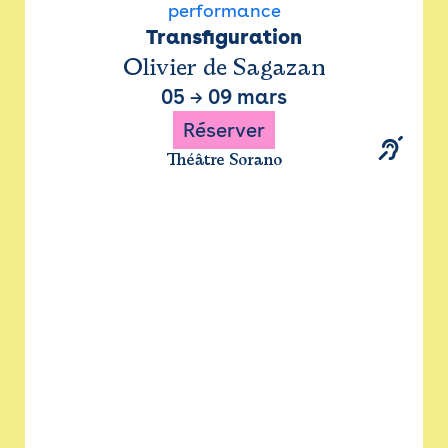
performance
Transfiguration
Olivier de Sagazan
05
→
09 mars
Réserver
Théâtre Sorano