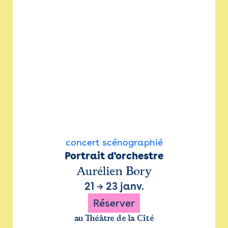
concert scénographié
Portrait d'orchestre
Aurélien Bory
21
→
23 janv.
Réserver
au Théâtre de la Cité