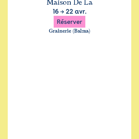
Maison De La
16
→
22 avr.
Réserver
Grainerie (Balma)