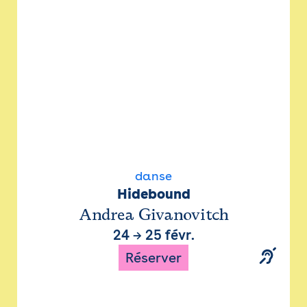
danse
Hidebound
Andrea Givanovitch
24
→
25 févr.
Réserver