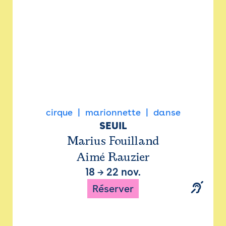
cirque
marionnette
danse
SEUIL
Marius Fouilland
Aimé Rauzier
18
→
22 nov.
Réserver