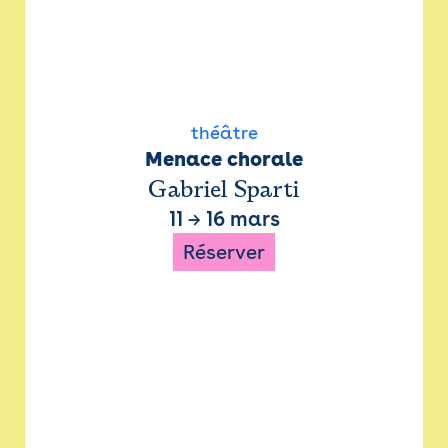
théâtre
Menace chorale
Gabriel Sparti
11
→
16 mars
Réserver