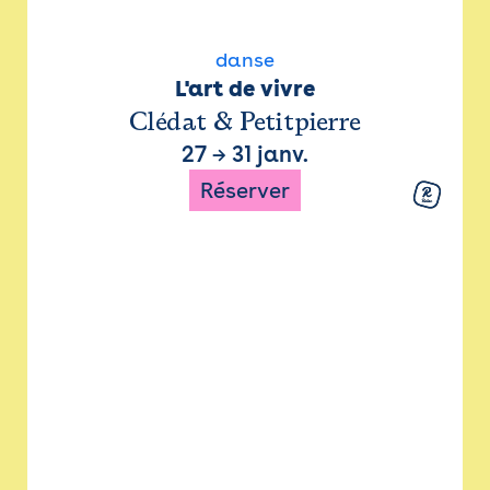
danse
L'art de vivre
Clédat & Petitpierre
27
→
31 janv.
Réserver