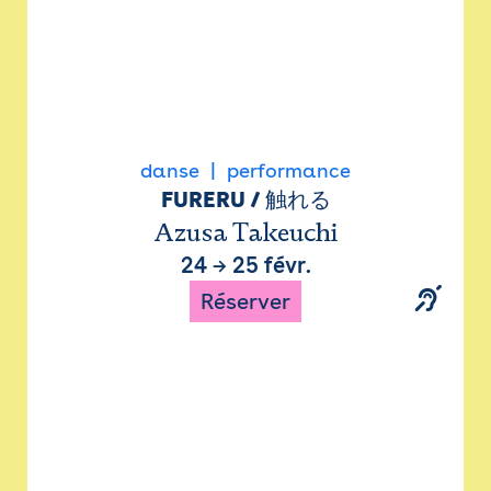
danse
performance
FURERU / 触れる
Azusa Takeuchi
24
→
25 févr.
Réserver