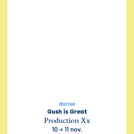
danse
Gush is Great
Production Xx
10
→
11 nov.