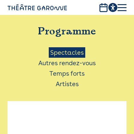
Aller
au
contenu
PROGRAMME
principal
Programme
INFOS PRATIQUES
AVEC LES PUBLICS
Menu
Spectacles
Autres rendez-vous
ACCESSIBILITÉ
Saison
Temps forts
LES PRODUCTIONS
Artistes
LE THÉÂTRE
Bistro
Billetterie