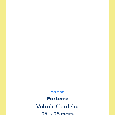
danse
Parterre
Volmir Cordeiro
05
→
06 mars