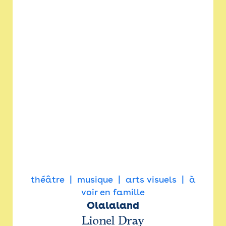
théâtre
musique
arts visuels
à
voir en famille
Olalaland
Lionel Dray