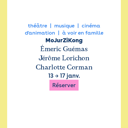
théâtre
musique
cinéma
d'animation
à voir en famille
MoJurZiKong
Émeric Guémas
Jérôme Lorichon
Charlotte Corman
13
→
17 janv.
Réserver