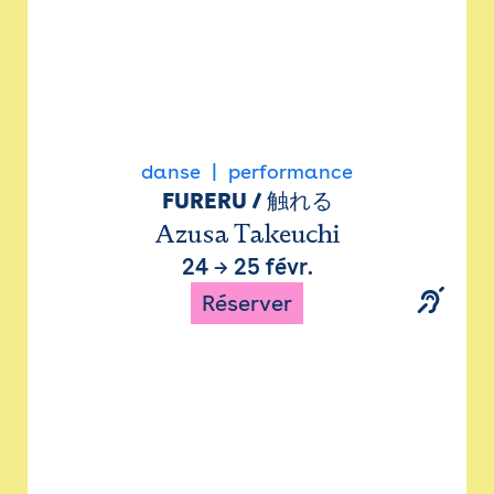
danse
performance
FURERU / 触れる
Azusa Takeuchi
24
→
25 févr.
Réserver