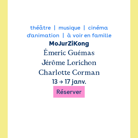
théâtre
musique
cinéma
d'animation
à voir en famille
MoJurZiKong
Émeric Guémas
Jérôme Lorichon
Charlotte Corman
13
→
17 janv.
Réserver