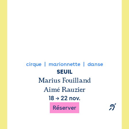
cirque
marionnette
danse
SEUIL
Marius Fouilland
Aimé Rauzier
18
→
22 nov.
Réserver