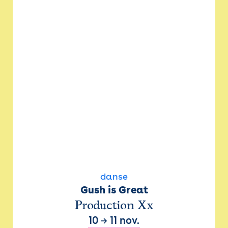
danse
Gush is Great
Production Xx
10
→
11 nov.