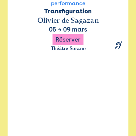
performance
Transfiguration
Olivier de Sagazan
05
→
09 mars
Réserver
Théâtre Sorano