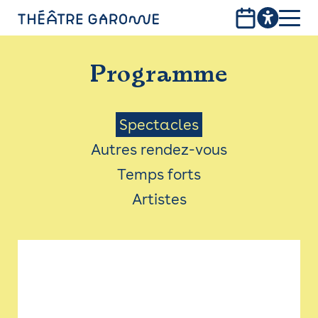
Aller
au
contenu
PROGRAMME
principal
Programme
INFOS PRATIQUES
AVEC LES PUBLICS
Menu
Spectacles
Autres rendez-vous
ACCESSIBILITÉ
Saison
Temps forts
LES PRODUCTIONS
Artistes
LE THÉÂTRE
Bistro
Billetterie