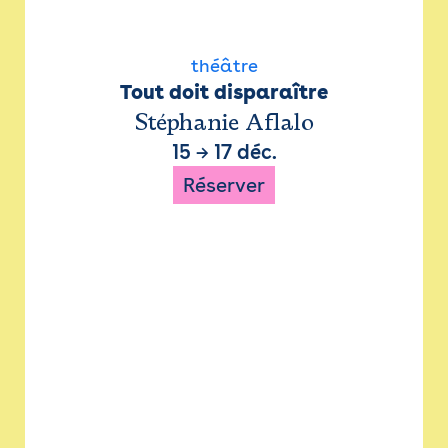
théâtre
Tout doit disparaître
Stéphanie Aflalo
15
→
17 déc.
Réserver