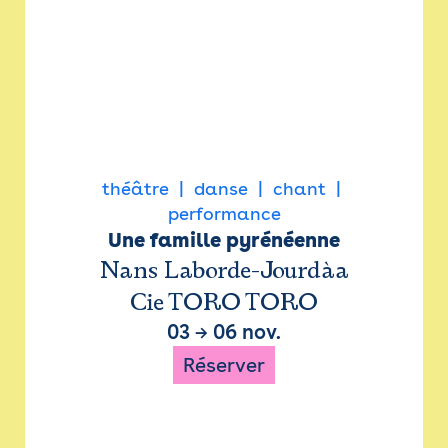
théâtre
danse
chant
performance
Une famille pyrénéenne
Nans Laborde-Jourdàa
Cie TORO TORO
03
→
06 nov.
Réserver