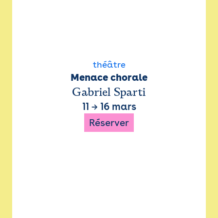
théâtre
Menace chorale
Gabriel Sparti
11
→
16 mars
Réserver