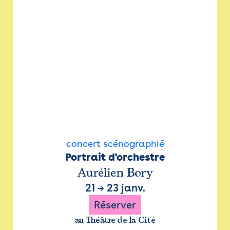
concert scénographié
Portrait d'orchestre
Aurélien Bory
21
→
23 janv.
Réserver
au Théâtre de la Cité