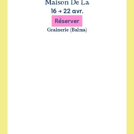
Maison De La
16
→
22 avr.
Réserver
Grainerie (Balma)