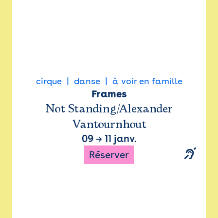
cirque
danse
à voir en famille
Frames
Not Standing/Alexander
Vantournhout
09
→
11 janv.
Réserver