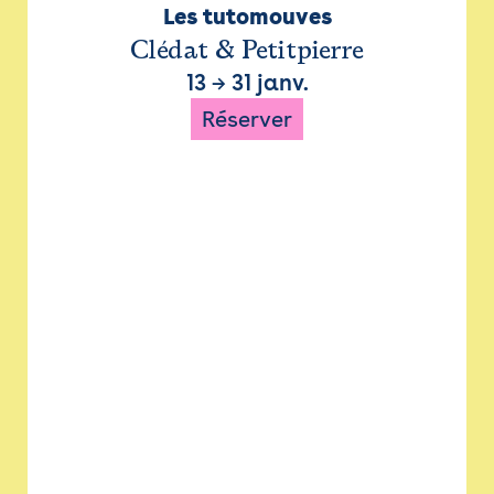
Les tutomouves
Clédat & Petitpierre
13
→
31 janv.
Réserver