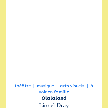
théâtre
musique
arts visuels
à
voir en famille
Olalaland
Lionel Dray