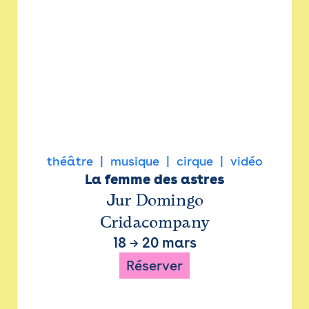
théâtre
musique
cirque
vidéo
La femme des astres
Jur Domingo
Cridacompany
18
→
20 mars
Réserver