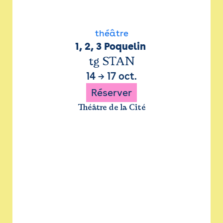
théâtre
1, 2, 3 Poquelin 
tg STAN
14
→
17 oct.
Réserver
Théâtre de la Cité