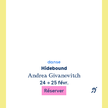
danse
Hidebound
Andrea Givanovitch
24
→
25 févr.
Réserver