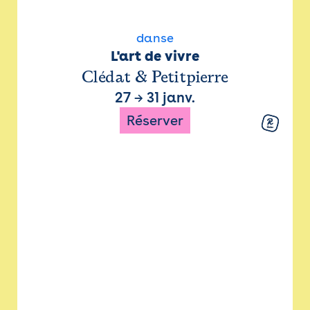
danse
L'art de vivre
Clédat & Petitpierre
27
→
31 janv.
Réserver