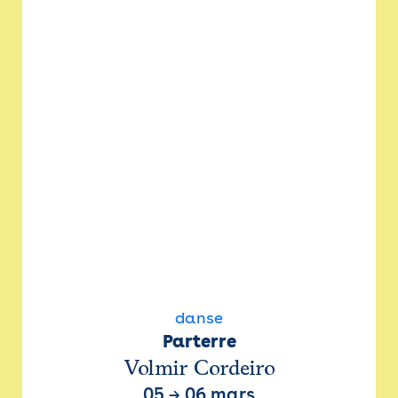
danse
Parterre
Volmir Cordeiro
05
→
06 mars