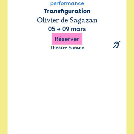
performance
Transfiguration
Olivier de Sagazan
05
→
09 mars
Réserver
Théâtre Sorano