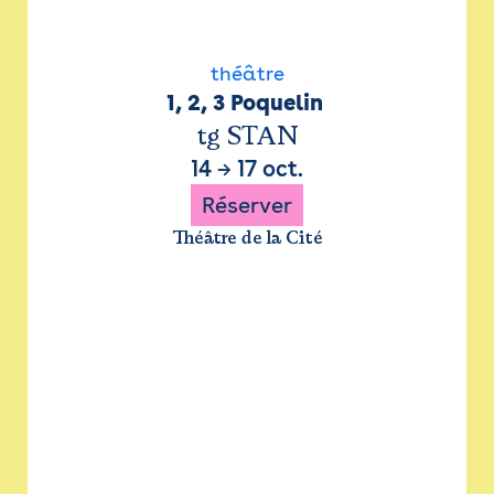
théâtre
1, 2, 3 Poquelin 
tg STAN
14
→
17 oct.
Réserver
Théâtre de la Cité