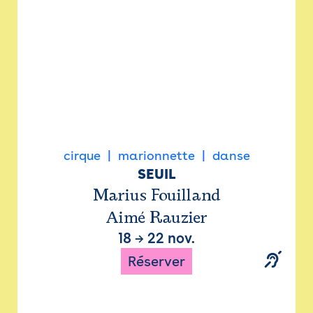
cirque
marionnette
danse
SEUIL
Marius Fouilland
Aimé Rauzier
18
→
22 nov.
Réserver