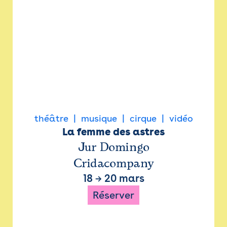
théâtre
musique
cirque
vidéo
La femme des astres
Jur Domingo
Cridacompany
18
→
20 mars
Réserver