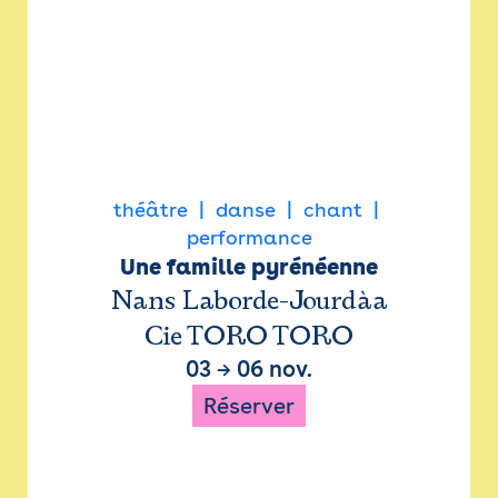
théâtre
danse
chant
performance
Une famille pyrénéenne
Nans Laborde-Jourdàa
Cie TORO TORO
03
→
06 nov.
Réserver