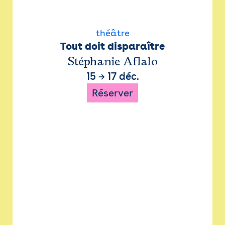
théâtre
Tout doit disparaître
Stéphanie Aflalo
15
→
17 déc.
Réserver