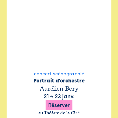
concert scénographié
Portrait d'orchestre
Aurélien Bory
21
→
23 janv.
Réserver
au Théâtre de la Cité