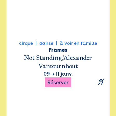
cirque
danse
à voir en famille
Frames
Not Standing/Alexander
Vantournhout
09
→
11 janv.
Réserver