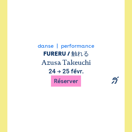
danse
performance
FURERU / 触れる
Azusa Takeuchi
24
→
25 févr.
Réserver