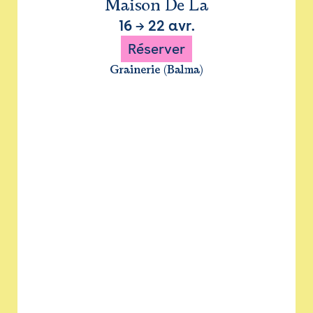
Maison De La
16
→
22 avr.
Réserver
Grainerie (Balma)