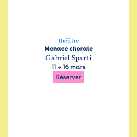
théâtre
Menace chorale
Gabriel Sparti
11
→
16 mars
Réserver