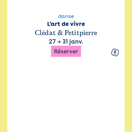
danse
L'art de vivre
Clédat & Petitpierre
27
→
31 janv.
Réserver