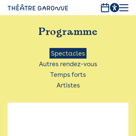
Aller
au
contenu
PROGRAMME
principal
Programme
INFOS PRATIQUES
AVEC LES PUBLICS
Menu
Spectacles
Autres rendez-vous
ACCESSIBILITÉ
Saison
Temps forts
LES PRODUCTIONS
Artistes
LE THÉÂTRE
Bistro
Billetterie