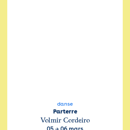
danse
Parterre
Volmir Cordeiro
05
→
06 mars