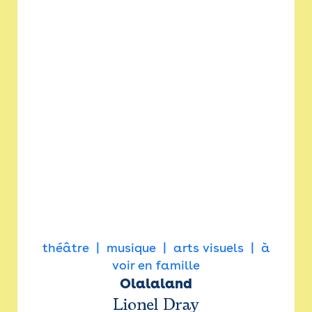
théâtre
musique
arts visuels
à
voir en famille
Olalaland
Lionel Dray