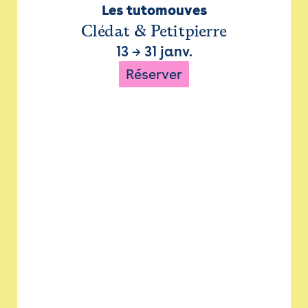
Les tutomouves
Clédat & Petitpierre
13
→
31 janv.
Réserver