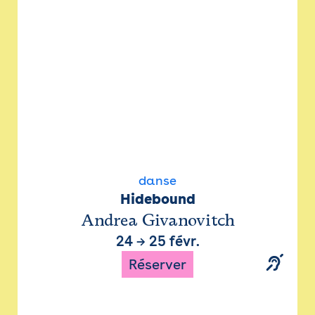
danse
Hidebound
Andrea Givanovitch
24
→
25 févr.
Réserver