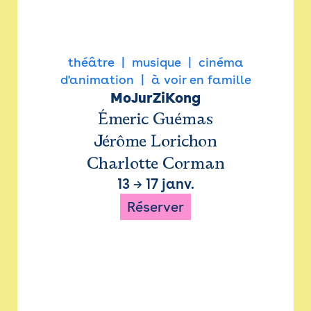
théâtre
musique
cinéma
d'animation
à voir en famille
MoJurZiKong
Émeric Guémas
Jérôme Lorichon
Charlotte Corman
13
→
17 janv.
Réserver