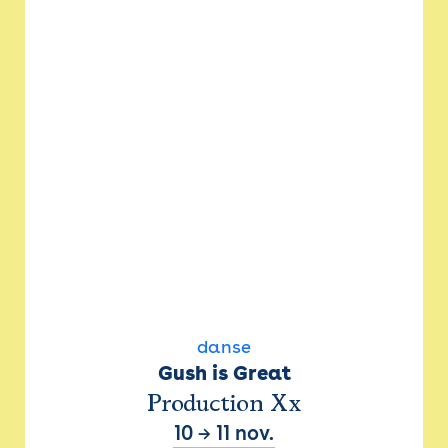
danse
Gush is Great
Production Xx
10
→
11 nov.