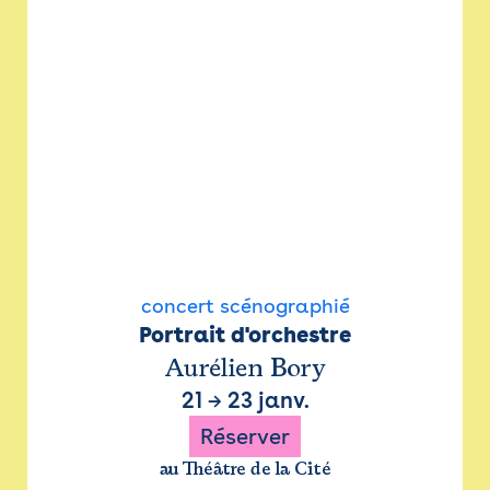
concert scénographié
Portrait d'orchestre
Aurélien Bory
21
→
23 janv.
Réserver
au Théâtre de la Cité