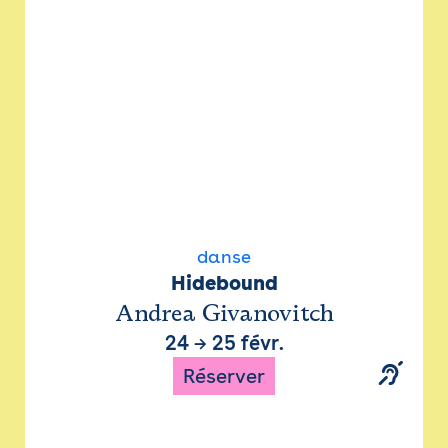
danse
Hidebound
Andrea Givanovitch
24
→
25 févr.
Réserver