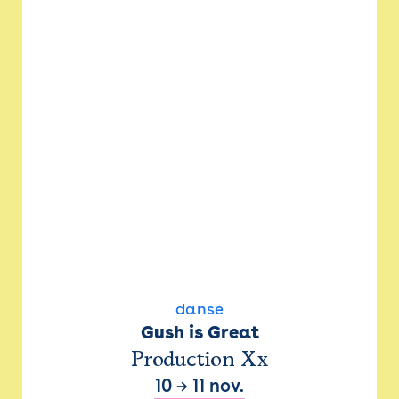
danse
Gush is Great
Production Xx
10
→
11 nov.