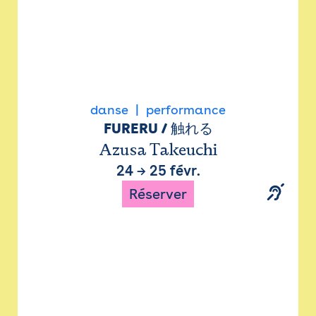
danse
performance
FURERU / 触れる
Azusa Takeuchi
24
→
25 févr.
Réserver