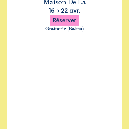
Maison De La
16
→
22 avr.
Réserver
Grainerie (Balma)