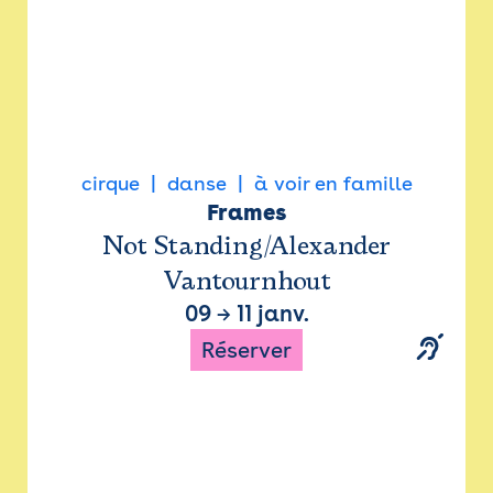
cirque
danse
à voir en famille
Frames
Not Standing/Alexander
Vantournhout
09
→
11 janv.
Réserver