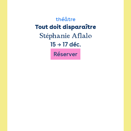
théâtre
Tout doit disparaître
Stéphanie Aflalo
15
→
17 déc.
Réserver