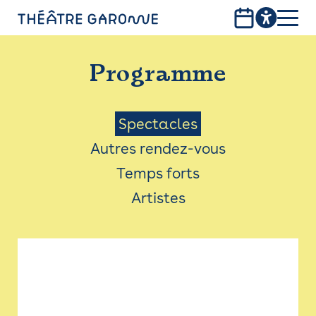
Aller
au
contenu
PROGRAMME
principal
Programme
INFOS PRATIQUES
AVEC LES PUBLICS
Menu
Spectacles
Autres rendez-vous
ACCESSIBILITÉ
Saison
Temps forts
LES PRODUCTIONS
Artistes
LE THÉÂTRE
Bistro
Billetterie