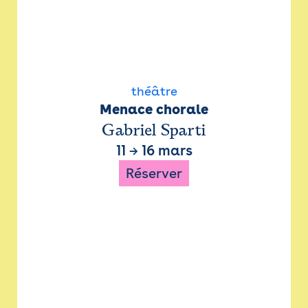
théâtre
Menace chorale
Gabriel Sparti
11
→
16 mars
Réserver