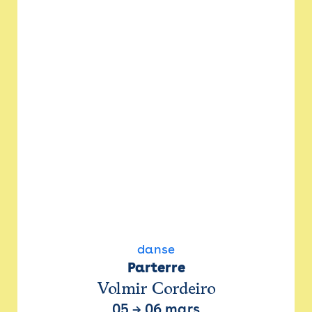
danse
Parterre
Volmir Cordeiro
05
→
06 mars