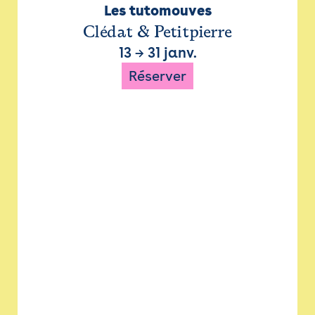
Les tutomouves
Clédat & Petitpierre
13
→
31 janv.
Réserver