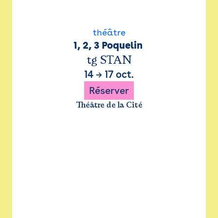
théâtre
1, 2, 3 Poquelin 
tg STAN
14
→
17 oct.
Réserver
Théâtre de la Cité