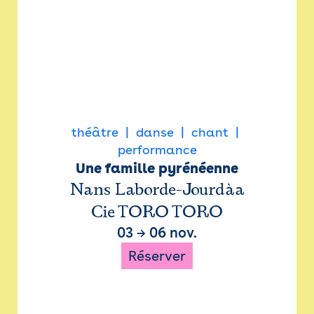
théâtre
danse
chant
performance
Une famille pyrénéenne
Nans Laborde-Jourdàa
Cie TORO TORO
03
→
06 nov.
Réserver