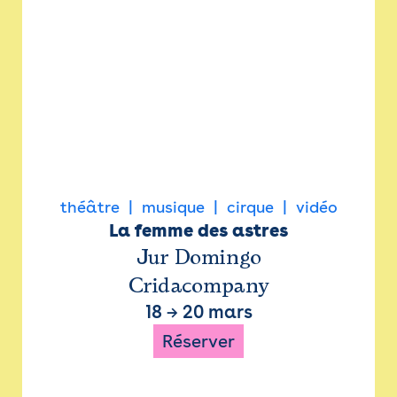
théâtre
musique
cirque
vidéo
La femme des astres
Jur Domingo
Cridacompany
18
→
20 mars
Réserver