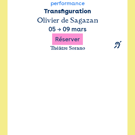
performance
Transfiguration
Olivier de Sagazan
05
→
09 mars
Réserver
Théâtre Sorano