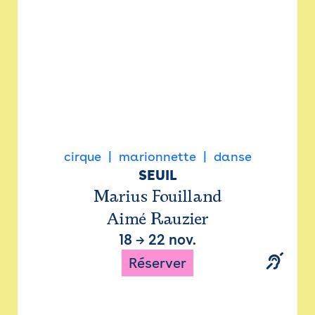
cirque
marionnette
danse
SEUIL
Marius Fouilland
Aimé Rauzier
18
→
22 nov.
Réserver