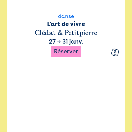
danse
L'art de vivre
Clédat & Petitpierre
27
→
31 janv.
Réserver