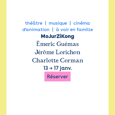
théâtre
musique
cinéma
d'animation
à voir en famille
MoJurZiKong
Émeric Guémas
Jérôme Lorichon
Charlotte Corman
13
→
17 janv.
Réserver