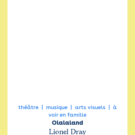
théâtre
musique
arts visuels
à
voir en famille
Olalaland
Lionel Dray