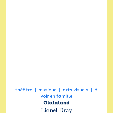
théâtre
musique
arts visuels
à
voir en famille
Olalaland
Lionel Dray