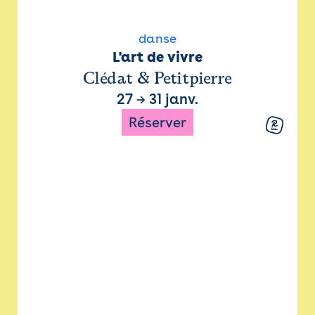
danse
L'art de vivre
Clédat & Petitpierre
27
→
31 janv.
Réserver