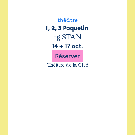
théâtre
1, 2, 3 Poquelin 
tg STAN
14
→
17 oct.
Réserver
Théâtre de la Cité