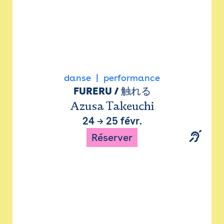
danse
performance
FURERU / 触れる
Azusa Takeuchi
24
→
25 févr.
Réserver