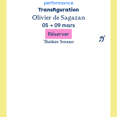
performance
Transfiguration
Olivier de Sagazan
05
→
09 mars
Réserver
Théâtre Sorano