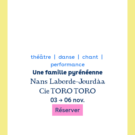
théâtre
danse
chant
performance
Une famille pyrénéenne
Nans Laborde-Jourdàa
Cie TORO TORO
03
→
06 nov.
Réserver