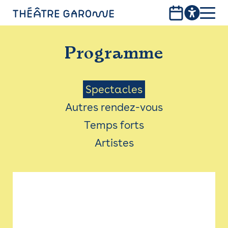
Aller
au
contenu
PROGRAMME
principal
Programme
INFOS PRATIQUES
AVEC LES PUBLICS
Menu
Spectacles
Autres rendez-vous
ACCESSIBILITÉ
Saison
Temps forts
LES PRODUCTIONS
Artistes
LE THÉÂTRE
Bistro
Billetterie