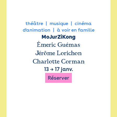
théâtre
musique
cinéma
d'animation
à voir en famille
MoJurZiKong
Émeric Guémas
Jérôme Lorichon
Charlotte Corman
13
→
17 janv.
Réserver