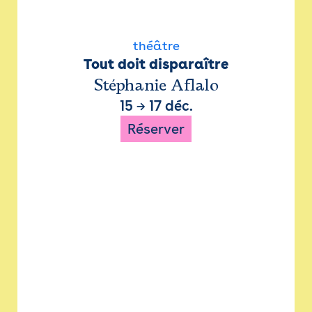
théâtre
Tout doit disparaître
Stéphanie Aflalo
15
→
17 déc.
Réserver