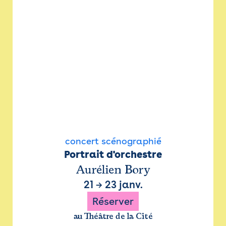
concert scénographié
Portrait d'orchestre
Aurélien Bory
21
→
23 janv.
Réserver
au Théâtre de la Cité