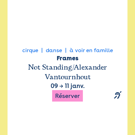
cirque
danse
à voir en famille
Frames
Not Standing/Alexander
Vantournhout
09
→
11 janv.
Réserver