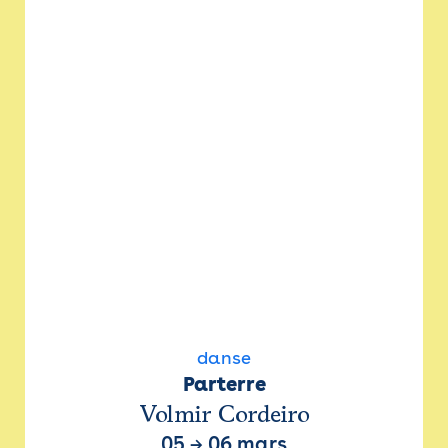
danse
Parterre
Volmir Cordeiro
05
→
06 mars