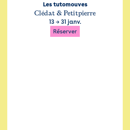
Les tutomouves
Clédat & Petitpierre
13
→
31 janv.
Réserver