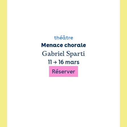
théâtre
Menace chorale
Gabriel Sparti
11
→
16 mars
Réserver