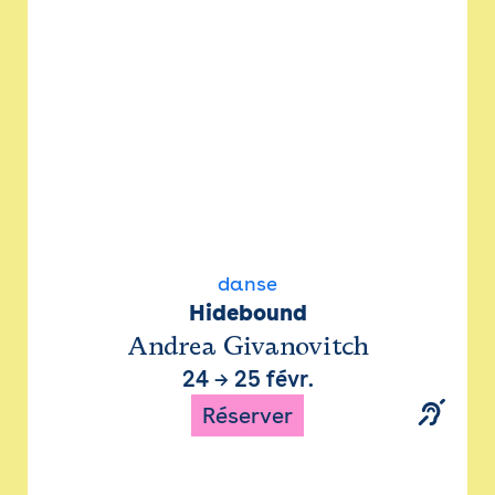
danse
Hidebound
Andrea Givanovitch
24
→
25 févr.
Réserver