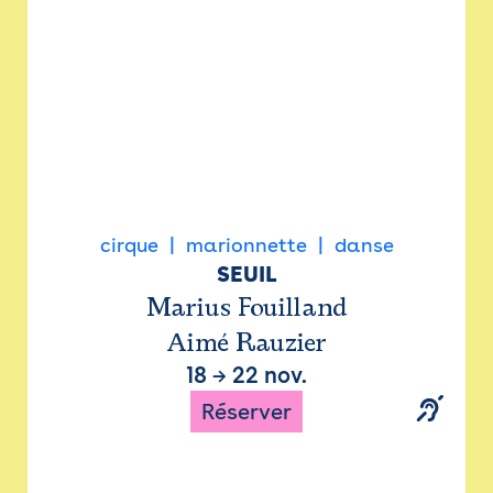
cirque
marionnette
danse
SEUIL
Marius Fouilland
Aimé Rauzier
18
→
22 nov.
Réserver