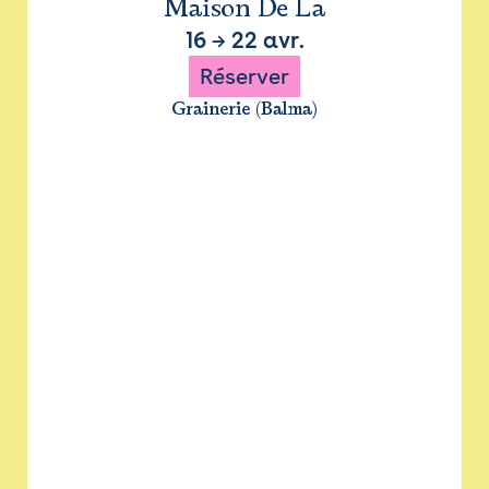
Maison De La
16
→
22 avr.
Réserver
Grainerie (Balma)