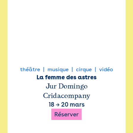
théâtre
musique
cirque
vidéo
La femme des astres
Jur Domingo
Cridacompany
18
→
20 mars
Réserver