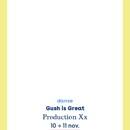
danse
Gush is Great
Production Xx
10
→
11 nov.