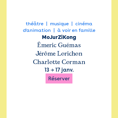
théâtre
musique
cinéma
d'animation
à voir en famille
MoJurZiKong
Émeric Guémas
Jérôme Lorichon
Charlotte Corman
13
→
17 janv.
Réserver