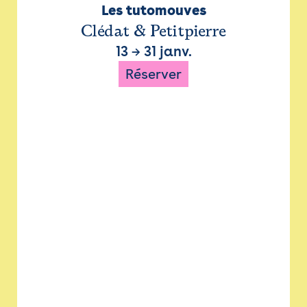
Les tutomouves
Clédat & Petitpierre
13
→
31 janv.
Réserver