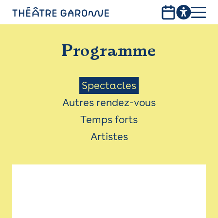
Aller
au
contenu
PROGRAMME
principal
Programme
INFOS PRATIQUES
AVEC LES PUBLICS
Menu
Spectacles
Autres rendez-vous
ACCESSIBILITÉ
Saison
Temps forts
LES PRODUCTIONS
Artistes
LE THÉÂTRE
Bistro
Billetterie