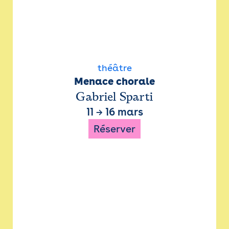
théâtre
Menace chorale
Gabriel Sparti
11
→
16 mars
Réserver