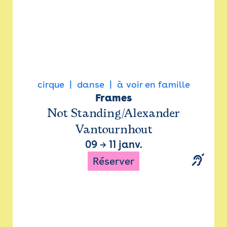
cirque
danse
à voir en famille
Frames
Not Standing/Alexander
Vantournhout
09
→
11 janv.
Réserver