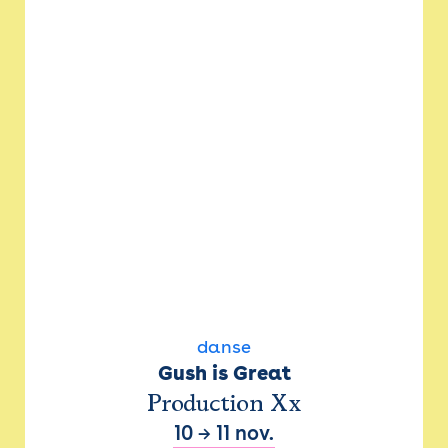
danse
Gush is Great
Production Xx
10
→
11 nov.