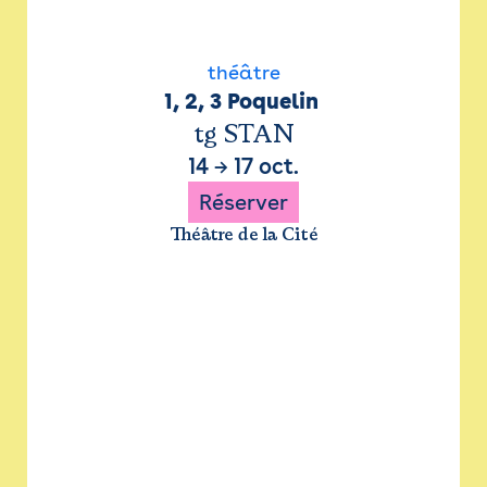
théâtre
1, 2, 3 Poquelin 
tg STAN
14
→
17 oct.
Réserver
Théâtre de la Cité