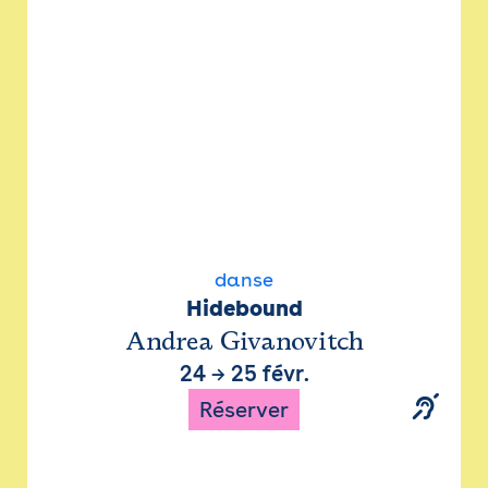
danse
Hidebound
Andrea Givanovitch
24
→
25 févr.
Réserver