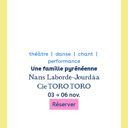
théâtre
danse
chant
performance
Une famille pyrénéenne
Nans Laborde-Jourdàa
Cie TORO TORO
03
→
06 nov.
Réserver