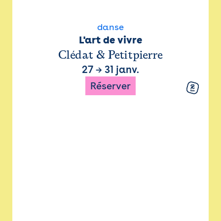
danse
L'art de vivre
Clédat & Petitpierre
27
→
31 janv.
Réserver