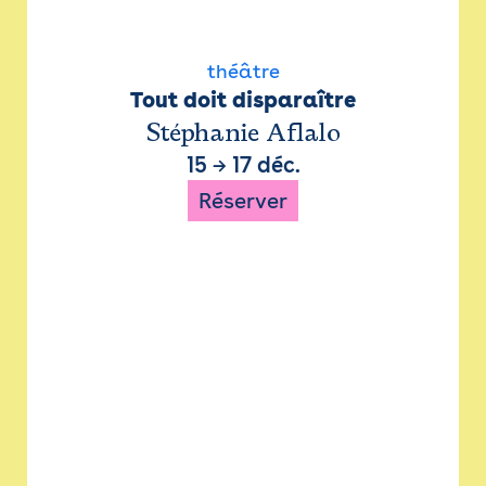
théâtre
Tout doit disparaître
Stéphanie Aflalo
15
→
17 déc.
Réserver