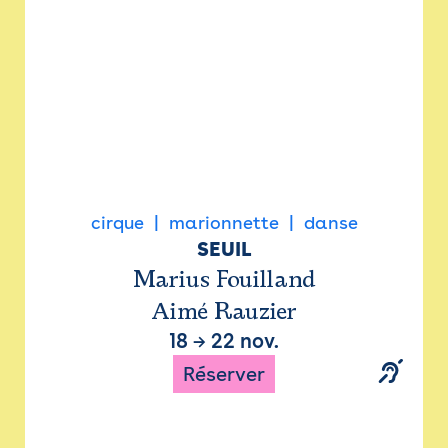
cirque
marionnette
danse
SEUIL
Marius Fouilland
Aimé Rauzier
18
→
22 nov.
Réserver