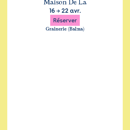
Maison De La
16
→
22 avr.
Réserver
Grainerie (Balma)