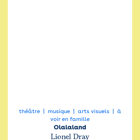
théâtre
musique
arts visuels
à
voir en famille
Olalaland
Lionel Dray