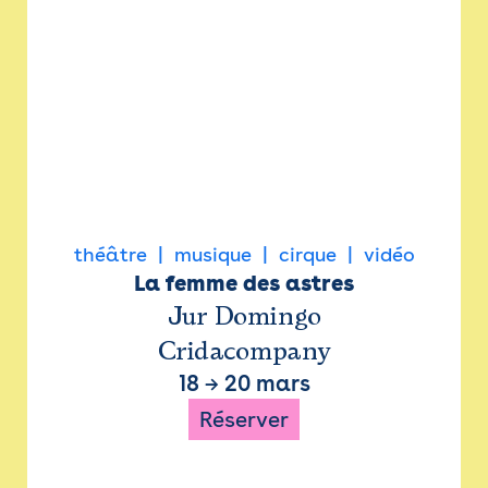
théâtre
musique
cirque
vidéo
La femme des astres
Jur Domingo
Cridacompany
18
→
20 mars
Réserver