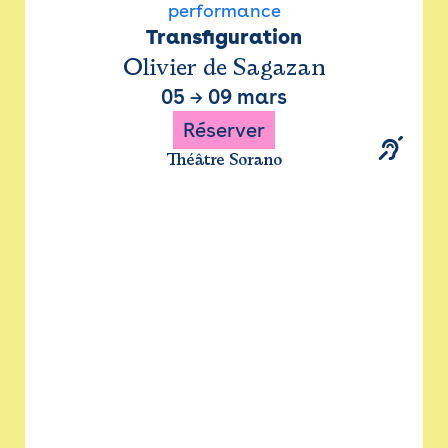
performance
Transfiguration
Olivier de Sagazan
05
→
09 mars
Réserver
Théâtre Sorano