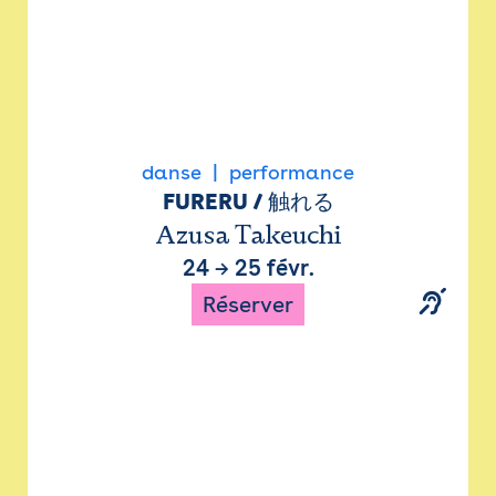
danse
performance
FURERU / 触れる
Azusa Takeuchi
24
→
25 févr.
Réserver