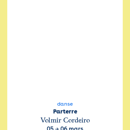
danse
Parterre
Volmir Cordeiro
05
→
06 mars