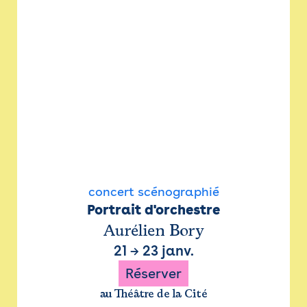
concert scénographié
Portrait d'orchestre
Aurélien Bory
21
→
23 janv.
Réserver
au Théâtre de la Cité