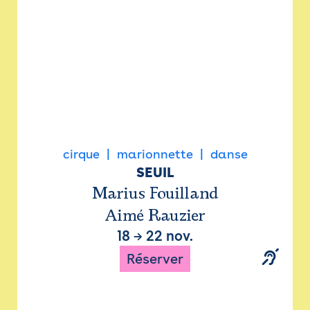
cirque
marionnette
danse
SEUIL
Marius Fouilland
Aimé Rauzier
18
→
22 nov.
Réserver