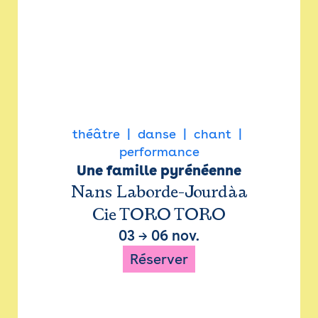
théâtre
danse
chant
performance
Une famille pyrénéenne
Nans Laborde-Jourdàa
Cie TORO TORO
03
→
06 nov.
Réserver