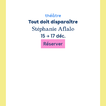
théâtre
Tout doit disparaître
Stéphanie Aflalo
15
→
17 déc.
Réserver