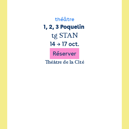
théâtre
1, 2, 3 Poquelin 
tg STAN
14
→
17 oct.
Réserver
Théâtre de la Cité