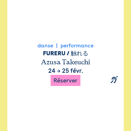
danse
performance
FURERU / 触れる
Azusa Takeuchi
24
→
25 févr.
Réserver