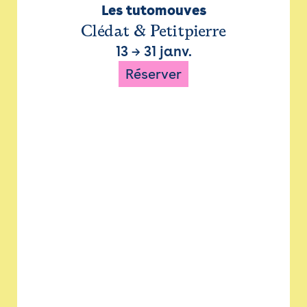
Les tutomouves
Clédat & Petitpierre
13
→
31 janv.
Réserver