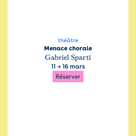
théâtre
Menace chorale
Gabriel Sparti
11
→
16 mars
Réserver