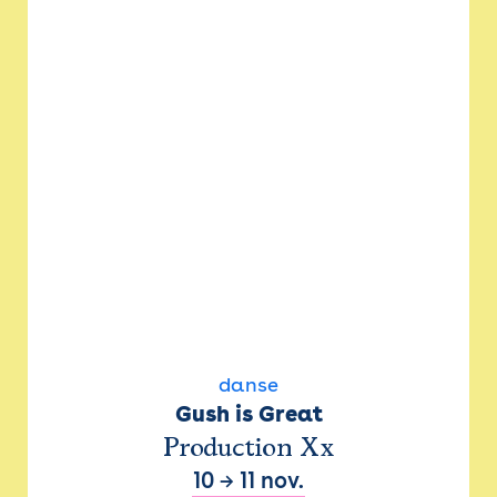
danse
Gush is Great
Production Xx
10
→
11 nov.