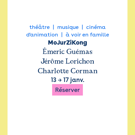
théâtre
musique
cinéma
d'animation
à voir en famille
MoJurZiKong
Émeric Guémas
Jérôme Lorichon
Charlotte Corman
13
→
17 janv.
Réserver