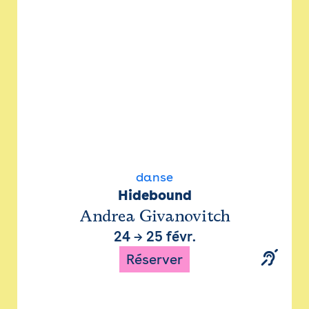
danse
Hidebound
Andrea Givanovitch
24
→
25 févr.
Réserver