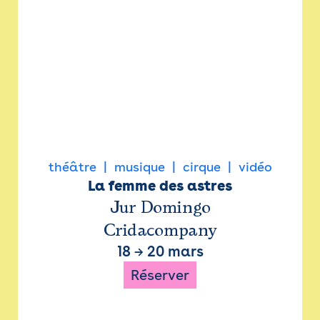
théâtre
musique
cirque
vidéo
La femme des astres
Jur Domingo
Cridacompany
18
→
20 mars
Réserver