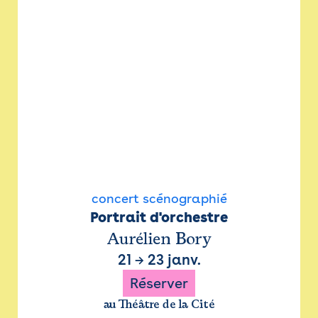
concert scénographié
Portrait d'orchestre
Aurélien Bory
21
→
23 janv.
Réserver
au Théâtre de la Cité