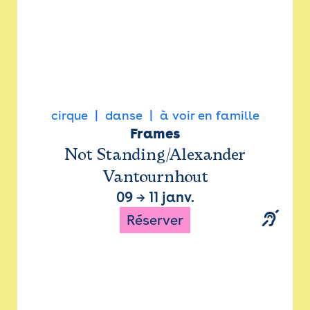
cirque
danse
à voir en famille
Frames
Not Standing/Alexander
Vantournhout
09
→
11 janv.
Réserver