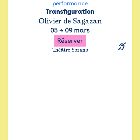
performance
Transfiguration
Olivier de Sagazan
05
→
09 mars
Réserver
Théâtre Sorano