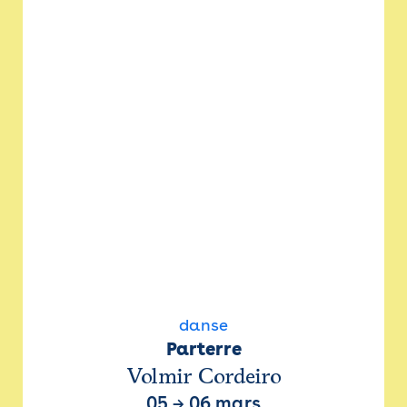
danse
Parterre
Volmir Cordeiro
05
→
06 mars