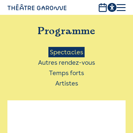
Aller
au
contenu
PROGRAMME
principal
Programme
INFOS PRATIQUES
AVEC LES PUBLICS
Menu
Spectacles
Autres rendez-vous
ACCESSIBILITÉ
Saison
Temps forts
LES PRODUCTIONS
Artistes
LE THÉÂTRE
Bistro
Billetterie