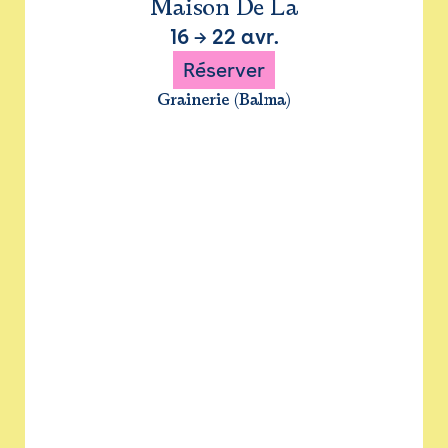
Maison De La
16
→
22 avr.
Réserver
Grainerie (Balma)