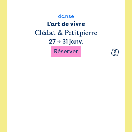
danse
L'art de vivre
Clédat & Petitpierre
27
→
31 janv.
Réserver