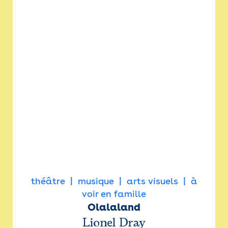
théâtre
musique
arts visuels
à
voir en famille
Olalaland
Lionel Dray