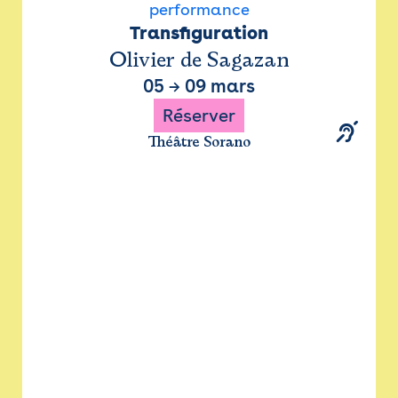
performance
Transfiguration
Olivier de Sagazan
05
→
09 mars
Réserver
Théâtre Sorano