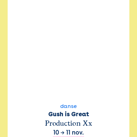
danse
Gush is Great
Production Xx
10
→
11 nov.