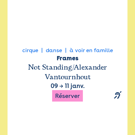
cirque
danse
à voir en famille
Frames
Not Standing/Alexander
Vantournhout
09
→
11 janv.
Réserver