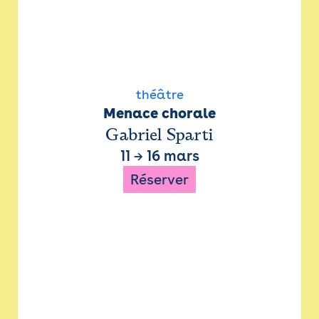
théâtre
Menace chorale
Gabriel Sparti
11
→
16 mars
Réserver