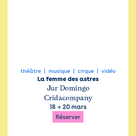
théâtre
musique
cirque
vidéo
La femme des astres
Jur Domingo
Cridacompany
18
→
20 mars
Réserver