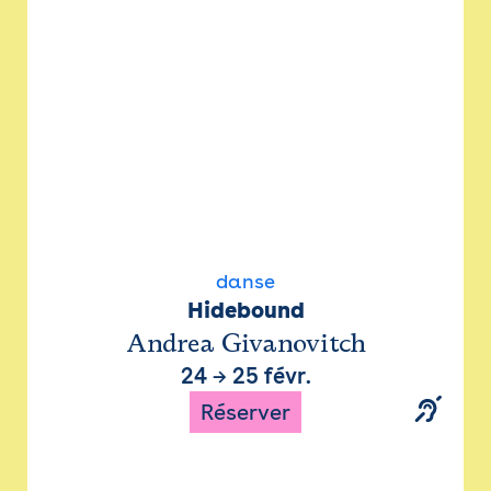
danse
Hidebound
Andrea Givanovitch
24
→
25 févr.
Réserver