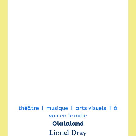
théâtre
musique
arts visuels
à
voir en famille
Olalaland
Lionel Dray