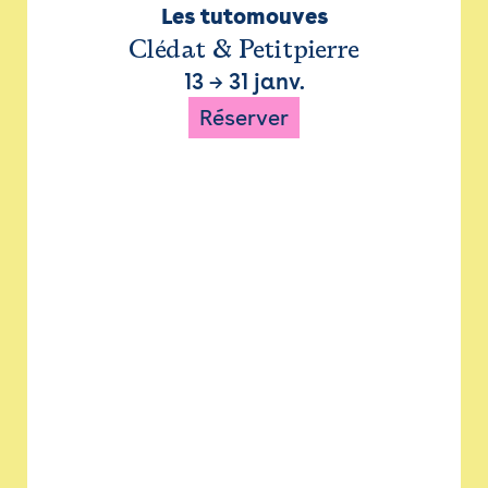
Les tutomouves
Clédat & Petitpierre
13
→
31 janv.
Réserver