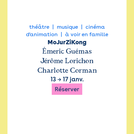
théâtre
musique
cinéma
d'animation
à voir en famille
MoJurZiKong
Émeric Guémas
Jérôme Lorichon
Charlotte Corman
13
→
17 janv.
Réserver