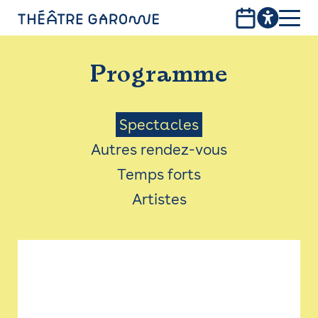
Aller
au
contenu
PROGRAMME
principal
Programme
INFOS PRATIQUES
AVEC LES PUBLICS
Menu
Spectacles
Autres rendez-vous
ACCESSIBILITÉ
Saison
Temps forts
LES PRODUCTIONS
Artistes
LE THÉÂTRE
Bistro
Billetterie