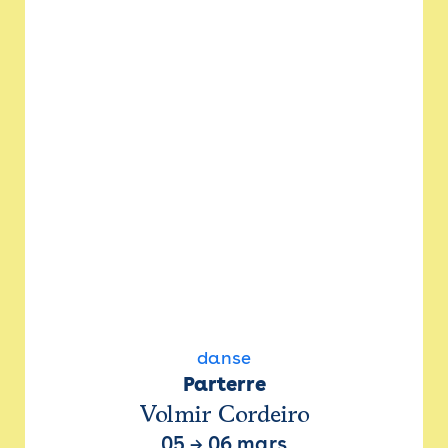
danse
Parterre
Volmir Cordeiro
05
→
06 mars