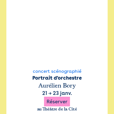
concert scénographié
Portrait d'orchestre
Aurélien Bory
21
→
23 janv.
Réserver
au Théâtre de la Cité