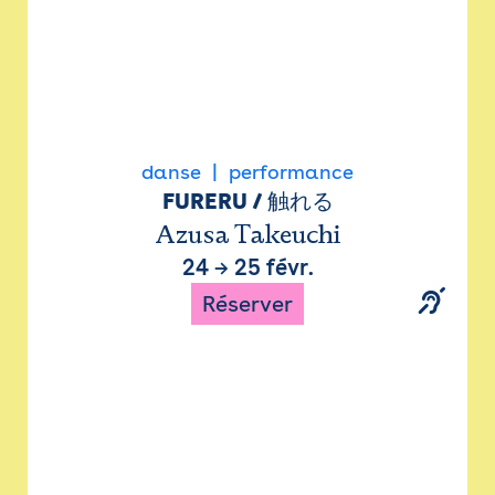
danse
performance
FURERU / 触れる
Azusa Takeuchi
24
→
25 févr.
Réserver