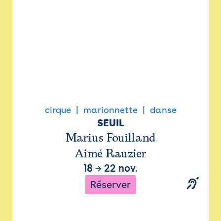
cirque
marionnette
danse
SEUIL
Marius Fouilland
Aimé Rauzier
18
→
22 nov.
Réserver