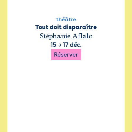
théâtre
Tout doit disparaître
Stéphanie Aflalo
15
→
17 déc.
Réserver