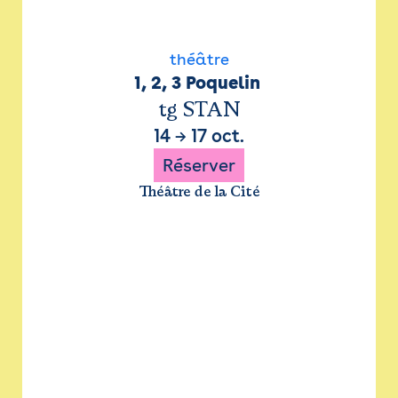
théâtre
1, 2, 3 Poquelin 
tg STAN
14
→
17 oct.
Réserver
Théâtre de la Cité