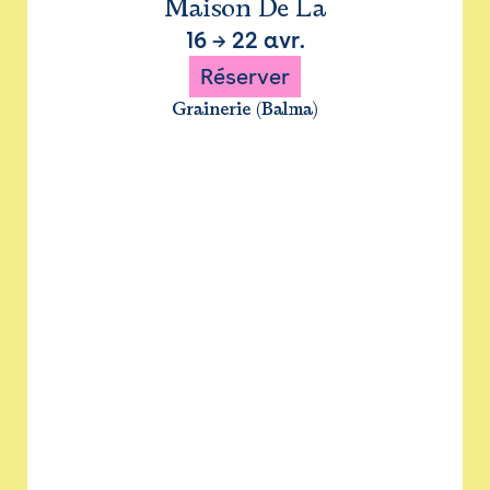
Maison De La
16
→
22 avr.
Réserver
Grainerie (Balma)