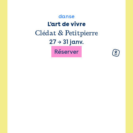
danse
L'art de vivre
Clédat & Petitpierre
27
→
31 janv.
Réserver