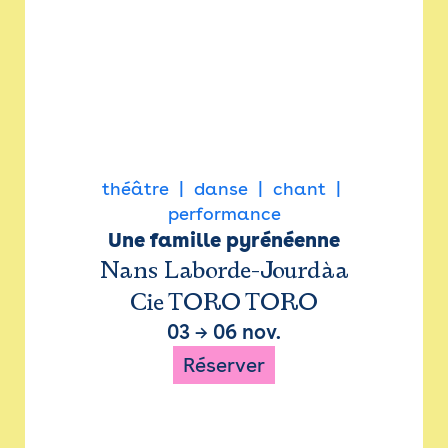
théâtre
danse
chant
performance
Une famille pyrénéenne
Nans Laborde-Jourdàa
Cie TORO TORO
03
→
06 nov.
Réserver