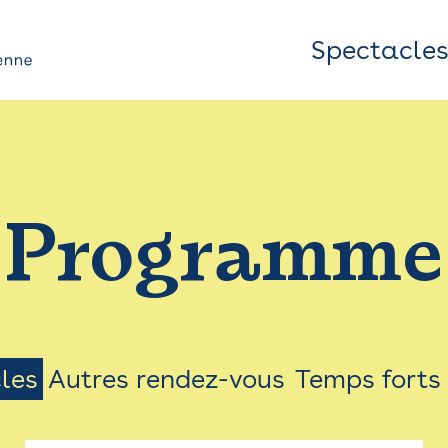
Spectacle
Top
Bar
/
Programme
Menu
les
Autres rendez-vous
Temps forts
on