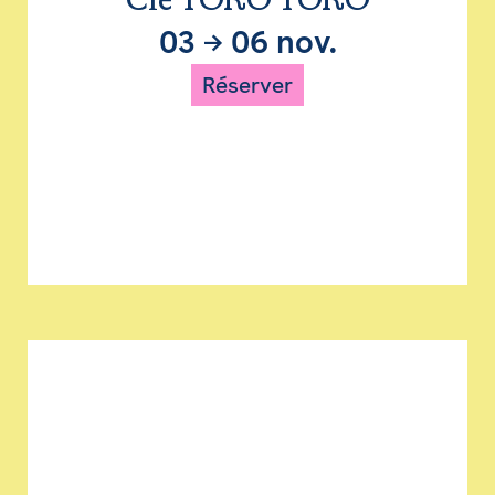
Cie TORO TORO
03
→
06 nov.
Réserver