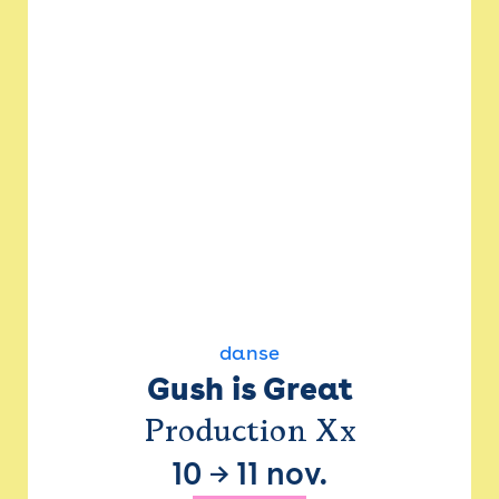
danse
Gush is Great
Production Xx
10
→
11 nov.