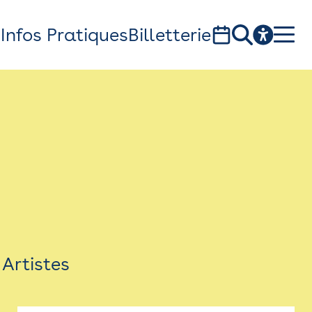
s
Infos Pratiques
Billetterie
Bistro
Billetterie
Newsletter
Espace presse
Artistes
théâtre Garonne, scène européenne
1, av. du Chateau d'eau - 31300 Toulouse