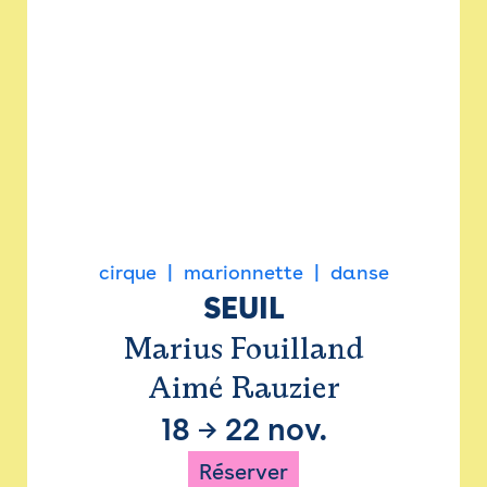
cirque
marionnette
danse
SEUIL
Marius Fouilland
Aimé Rauzier
18
→
22 nov.
Réserver