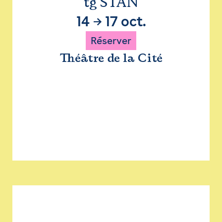
tg STAN
14
→
17 oct.
Réserver
Théâtre de la Cité