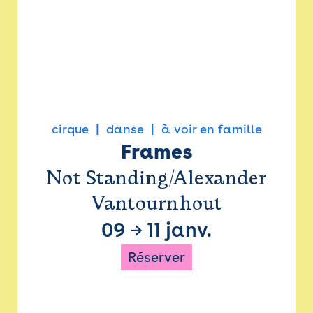
cirque
danse
à voir en famille
Frames
Not Standing/Alexander
Vantournhout
09
→
11 janv.
Réserver