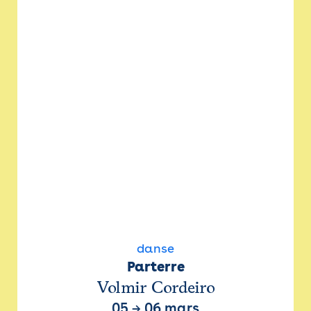
danse
Parterre
Volmir Cordeiro
05
→
06 mars