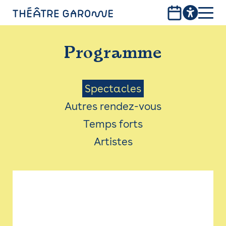
Aller
au
contenu
PROGRAMME
principal
Programme
INFOS PRATIQUES
AVEC LES PUBLICS
Menu
Spectacles
Autres rendez-vous
ACCESSIBILITÉ
Saison
Temps forts
LES PRODUCTIONS
Artistes
LE THÉÂTRE
Bistro
Billetterie