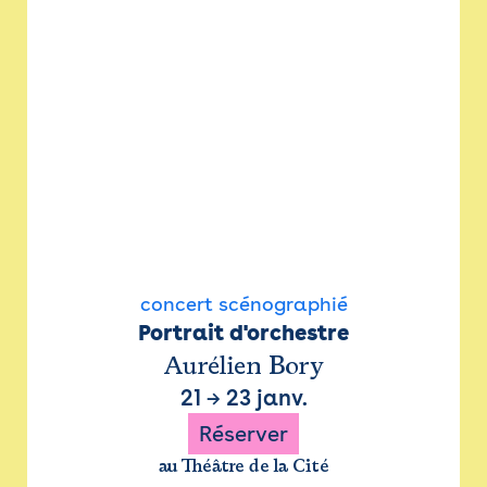
concert scénographié
Portrait d'orchestre
Aurélien Bory
21
→
23 janv.
Réserver
au Théâtre de la Cité