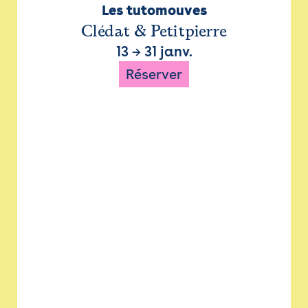
Les tutomouves
Clédat & Petitpierre
13
→
31 janv.
Réserver