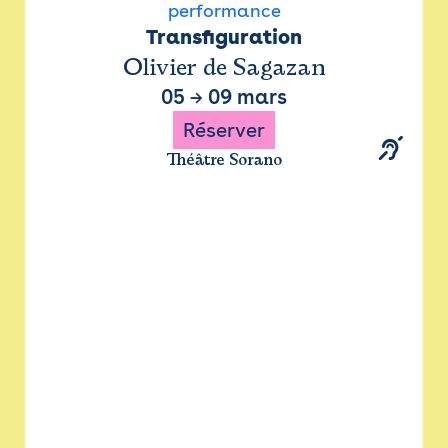
performance
Transfiguration
Olivier de Sagazan
05
→
09 mars
Réserver
Théâtre Sorano