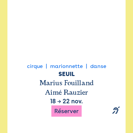
cirque
marionnette
danse
SEUIL
Marius Fouilland
Aimé Rauzier
18
→
22 nov.
Réserver