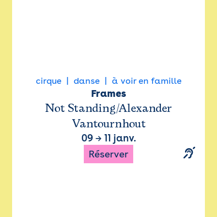
cirque
danse
à voir en famille
Frames
Not Standing/Alexander
Vantournhout
09
→
11 janv.
Réserver