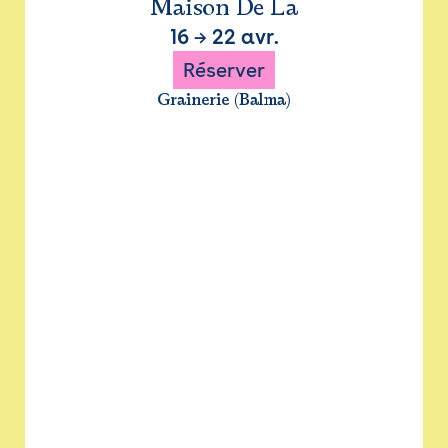
Maison De La
16
→
22 avr.
Réserver
Grainerie (Balma)