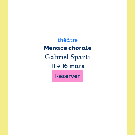
théâtre
Menace chorale
Gabriel Sparti
11
→
16 mars
Réserver