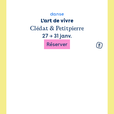
danse
L'art de vivre
Clédat & Petitpierre
27
→
31 janv.
Réserver