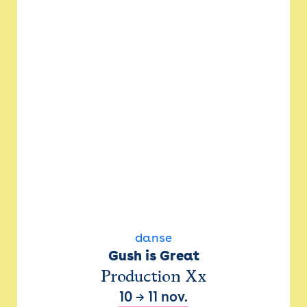
danse
Gush is Great
Production Xx
10
→
11 nov.