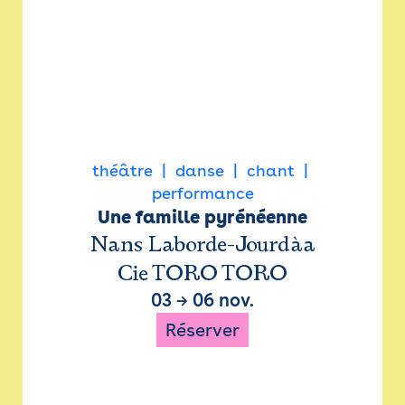
théâtre
danse
chant
performance
Une famille pyrénéenne
Nans Laborde-Jourdàa
Cie TORO TORO
03
→
06 nov.
Réserver