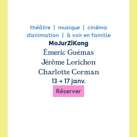
théâtre
musique
cinéma
d'animation
à voir en famille
MoJurZiKong
Émeric Guémas
Jérôme Lorichon
Charlotte Corman
13
→
17 janv.
Réserver