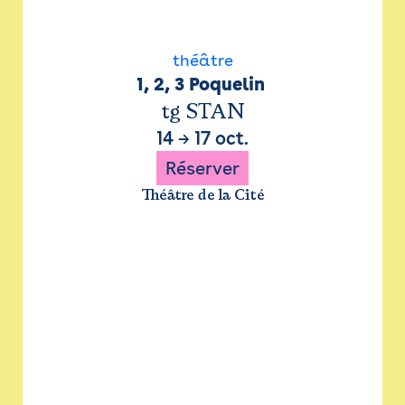
théâtre
1, 2, 3 Poquelin 
tg STAN
14
→
17 oct.
Réserver
Théâtre de la Cité