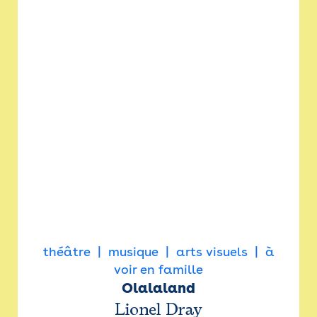
théâtre
musique
arts visuels
à
voir en famille
Olalaland
Lionel Dray