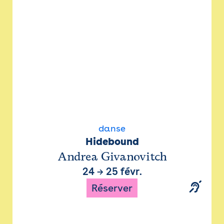
danse
Hidebound
Andrea Givanovitch
24
→
25 févr.
Réserver