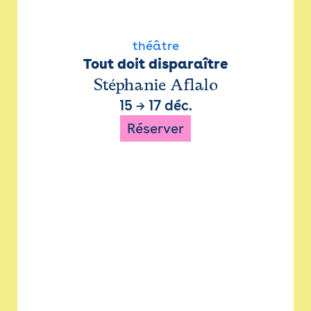
théâtre
Tout doit disparaître
Stéphanie Aflalo
15
→
17 déc.
Réserver