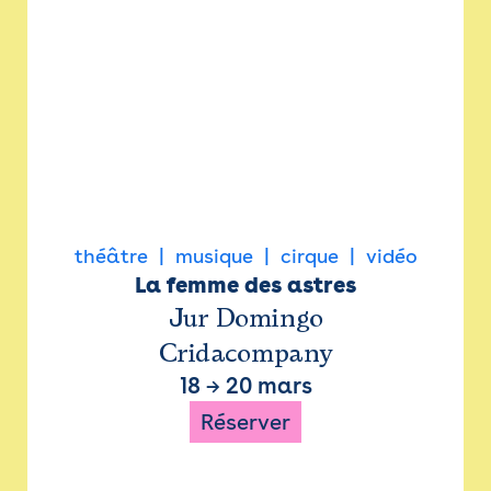
théâtre
musique
cirque
vidéo
La femme des astres
Jur Domingo
Cridacompany
18
→
20 mars
Réserver