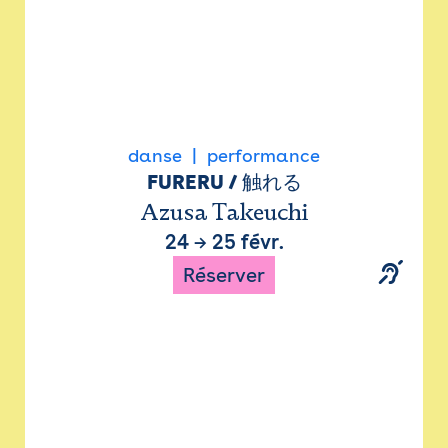
danse
performance
FURERU / 触れる
Azusa Takeuchi
24
→
25 févr.
Réserver